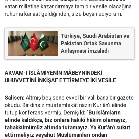
vatan milletine kazandırmaya tam bir vesile olacağına
ruhuma kanaat geldiğinden, size beyan ediyorum.
Türkiye, Suudi Arabistan ve
Pakistan Ortak Savunma
Anlaşması imzaladı
AKVAM-I İSLÂMİYENİN MÂBEYNİNDEKİ
UHUVVETİNİ İNKİŞAF ETTİRMEYE İKİ VESİLE
Salisen:
Altmış beş sene evvel bir vali bana bir gazete
okudu. Bir dinsiz müstemlekât nâzırı Kur'ân'ı elinde
tutup konferans vermiş. Demiş ki: "
Bu İslâmların
elinde kaldıkça, biz onlara hakikî hâkim olamayız,
tahakkümümüz altında tutamayız. Ya Kur'ân'ı sukut
ettirmeliyiz veyahut Müslümanları ondan