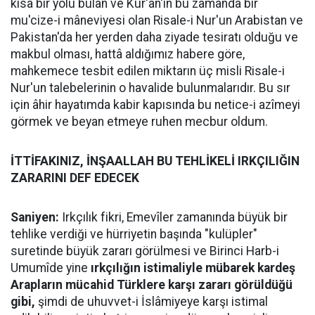
kısa bir yolu bulan ve Kur'ân'ın bu zamanda bir
mu'cize-i mâneviyesi olan Risale-i Nur'un Arabistan ve
Pakistan'da her yerden daha ziyade tesiratı olduğu ve
makbul olması, hattâ aldığımız habere göre,
mahkemece tesbit edilen miktarın üç misli Risale-i
Nur'un talebelerinin o havalide bulunmalarıdır. Bu sır
için âhir hayatımda kabir kapısında bu netice-i azîmeyi
görmek ve beyan etmeye ruhen mecbur oldum.
İTTİFAKINIZ, İNŞAALLAH BU TEHLİKELİ IRKÇILIĞIN
ZARARINI DEF EDECEK
Saniyen:
Irkçılık fikri, Emevîler zamanında büyük bir
tehlike verdiği ve hürriyetin başında "kulüpler"
suretinde büyük zararı görülmesi ve Birinci Harb-i
Umumîde yine
ırkçılığın istimaliyle mübarek kardeş
Arapların mücahid Türklere karşı zararı görüldüğü
gibi,
şimdi de uhuvvet-i İslâmiyeye karşı istimal