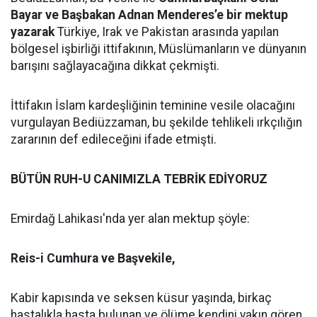
Bayar ve Başbakan Adnan Menderes’e bir mektup
yazarak
Türkiye, Irak ve Pakistan arasında yapılan
bölgesel işbirliği ittifakının, Müslümanların ve dünyanın
barışını sağlayacağına dikkat çekmişti.
İttifakın İslam kardeşliğinin teminine vesile olacağını
vurgulayan Bediüzzaman, bu şekilde tehlikeli ırkçılığın
zararının def edileceğini ifade etmişti.
BÜTÜN RUH-U CANIMIZLA TEBRİK EDİYORUZ
Emirdağ Lahikası'nda yer alan mektup şöyle:
Reis-i Cumhura ve Başvekile,
Kabir kapısında ve seksen küsur yaşında, birkaç
hastalıkla hasta bulunan ve ölüme kendini yakın gören