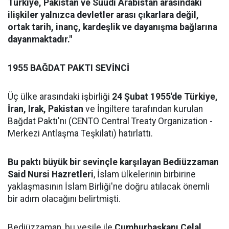
Türkiye, Pakistan ve Suudi Arabistan arasındaki
ilişkiler yalnızca devletler arası çıkarlara değil,
ortak tarih, inanç, kardeşlik ve dayanışma bağlarına
dayanmaktadır."
1955 BAĞDAT PAKTI SEVİNCİ
Üç ülke arasındaki işbirliği
24 Şubat 1955'de Türkiye,
İran, Irak, Pakistan
ve İngiltere tarafından kurulan
Bağdat Paktı'nı (CENTO Central Treaty Organization -
Merkezi Antlaşma Teşkilatı) hatırlattı.
Bu paktı büyük bir sevinçle karşılayan Bediüzzaman
Said Nursi Hazretleri
, İslam ülkelerinin birbirine
yaklaşmasının İslam Birliği'ne doğru atılacak önemli
bir adım olacağını belirtmişti.
Bediüzzaman, bu vesile ile
Cumhurbaşkanı Celal