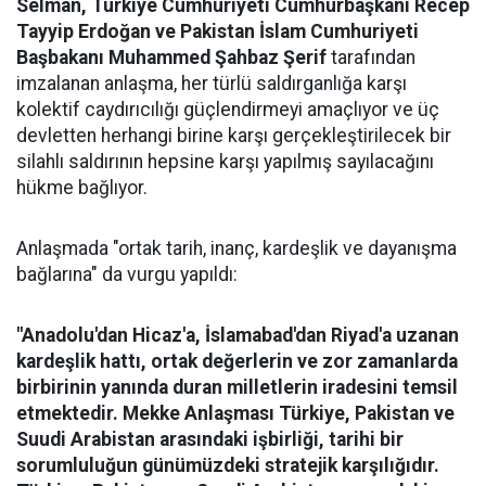
Selman, Türkiye Cumhuriyeti Cumhurbaşkanı Recep
Tayyip Erdoğan ve Pakistan İslam Cumhuriyeti
Başbakanı Muhammed Şahbaz Şerif
tarafından
imzalanan anlaşma, her türlü saldırganlığa karşı
kolektif caydırıcılığı güçlendirmeyi amaçlıyor ve üç
devletten herhangi birine karşı gerçekleştirilecek bir
silahlı saldırının hepsine karşı yapılmış sayılacağını
hükme bağlıyor.
Anlaşmada "ortak tarih, inanç, kardeşlik ve dayanışma
bağlarına" da vurgu yapıldı:
"Anadolu'dan Hicaz'a, İslamabad'dan Riyad'a uzanan
kardeşlik hattı, ortak değerlerin ve zor zamanlarda
birbirinin yanında duran milletlerin iradesini temsil
etmektedir. Mekke Anlaşması Türkiye, Pakistan ve
Suudi Arabistan arasındaki işbirliği, tarihi bir
sorumluluğun günümüzdeki stratejik karşılığıdır.