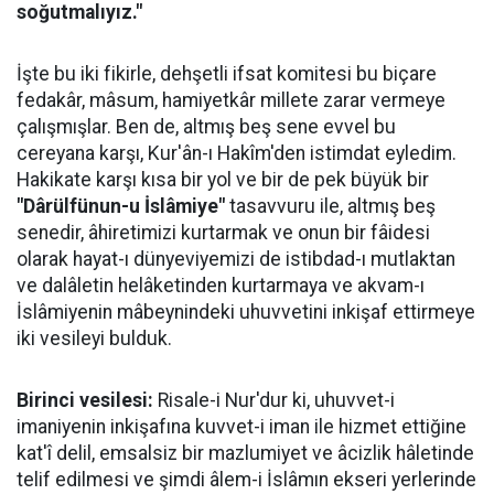
soğutmalıyız."
İşte bu iki fikirle, dehşetli ifsat komitesi bu biçare
fedakâr, mâsum, hamiyetkâr millete zarar vermeye
çalışmışlar. Ben de, altmış beş sene evvel bu
cereyana karşı, Kur'ân-ı Hakîm'den istimdat eyledim.
Hakikate karşı kısa bir yol ve bir de pek büyük bir
"Dârülfünun-u İslâmiye"
tasavvuru ile, altmış beş
senedir, âhiretimizi kurtarmak ve onun bir fâidesi
olarak hayat-ı dünyeviyemizi de istibdad-ı mutlaktan
ve dalâletin helâketinden kurtarmaya ve akvam-ı
İslâmiyenin mâbeynindeki uhuvvetini inkişaf ettirmeye
iki vesileyi bulduk.
Birinci vesilesi:
Risale-i Nur'dur ki, uhuvvet-i
imaniyenin inkişafına kuvvet-i iman ile hizmet ettiğine
kat'î delil, emsalsiz bir mazlumiyet ve âcizlik hâletinde
telif edilmesi ve şimdi âlem-i İslâmın ekseri yerlerinde