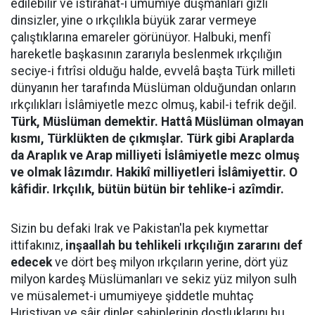
edilebilir ve istirahat-i umumiye düşmanları gizli
dinsizler, yine o ırkçılıkla büyük zarar vermeye
çalıştıklarına emareler görünüyor. Halbuki, menfî
hareketle başkasının zararıyla beslenmek ırkçılığın
seciye-i fıtrîsi olduğu halde, evvelâ başta Türk milleti
dünyanın her tarafında Müslüman olduğundan onların
ırkçılıkları İslâmiyetle mezc olmuş, kabil-i tefrik değil.
Türk, Müslüman demektir. Hattâ Müslüman olmayan
kısmı, Türklükten de çıkmışlar. Türk gibi Araplarda
da Araplık ve Arap milliyeti İslâmiyetle mezc olmuş
ve olmak lâzımdır. Hakikî milliyetleri İslâmiyettir. O
kâfidir. Irkçılık, bütün bütün bir tehlike-i azîmdir.
Sizin bu defaki Irak ve Pakistan'la pek kıymettar
ittifakınız,
inşaallah bu tehlikeli ırkçılığın zararını def
edecek
ve dört beş milyon ırkçıların yerine, dört yüz
milyon kardeş Müslümanları ve sekiz yüz milyon sulh
ve müsalemet-i umumiyeye şiddetle muhtaç
Hıristiyan ve sâir dinler sahiplerinin dostluklarını bu