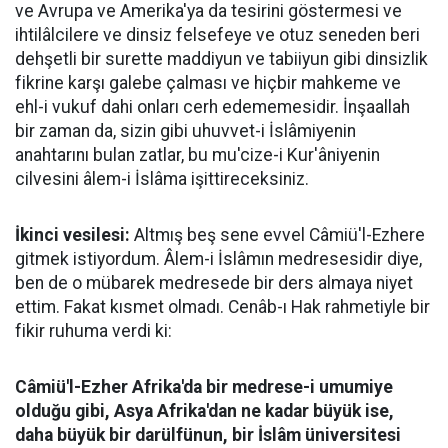
ve Avrupa ve Amerika'ya da tesirini göstermesi ve
ihtilâlcilere ve dinsiz felsefeye ve otuz seneden beri
dehşetli bir surette maddiyun ve tabiiyun gibi dinsizlik
fikrine karşı galebe çalması ve hiçbir mahkeme ve
ehl-i vukuf dahi onları cerh edememesidir. İnşaallah
bir zaman da, sizin gibi uhuvvet-i İslâmiyenin
anahtarını bulan zatlar, bu mu'cize-i Kur'âniyenin
cilvesini âlem-i İslâma işittireceksiniz.
İkinci vesilesi:
Altmış beş sene evvel Câmiü'l-Ezhere
gitmek istiyordum. Âlem-i İslâmın medresesidir diye,
ben de o mübarek medresede bir ders almaya niyet
ettim. Fakat kısmet olmadı. Cenâb-ı Hak rahmetiyle bir
fikir ruhuma verdi ki:
Câmiü'l-Ezher Afrika'da bir medrese-i umumiye
olduğu gibi, Asya Afrika'dan ne kadar büyük ise,
daha büyük bir darülfünun, bir İslâm üniversitesi