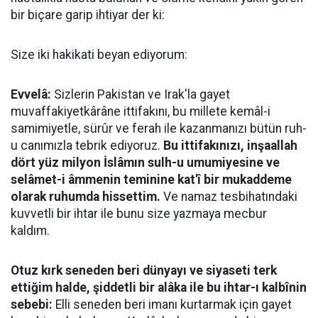
bir biçare garip ihtiyar der ki:
Size iki hakikati beyan ediyorum:
Evvelâ:
Sizlerin Pakistan ve Irak'la gayet
muvaffakiyetkârâne ittifakını, bu millete kemâl-i
samimiyetle, sürûr ve ferah ile kazanmanızı bütün ruh-
u canımızla tebrik ediyoruz.
Bu ittifakınızı, inşaallah
dört yüz milyon İslâmın sulh-u umumiyesine ve
selâmet-i âmmenin teminine kat'î bir mukaddeme
olarak ruhumda hissettim.
Ve namaz tesbihatındaki
kuvvetli bir ihtar ile bunu size yazmaya mecbur
kaldım.
Otuz kırk seneden beri dünyayı ve siyaseti terk
ettiğim halde, şiddetli bir alâka ile bu ihtar-ı kalbînin
sebebi:
Elli seneden beri imanı kurtarmak için gayet