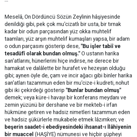
Meselâ, On Dördüncü Sözün Zeylinin hâşiyesinde
denildiği gibi, pek çok mu'cizatlı bir usta, bir tırnak
kadar bir odun parçasından yüz okka muhtelif
taamları, yüz arşın muhtelif kumaşları yapsa, bir adam
o odun parçasını gösterip dese,
"Bu işler tabiî ve
tesadüfî olarak bundan olmuş."
O ustanın harika
san'atlarını, hünerlerini hiçe indirse, ne derece bir
hamakat ve dalâlette bir hurafet ve hezeyan olduğu
gibi; aynen öyle de, çam ve incir ağacı gibi binler harika
san'atları tazammun eden bir mu'cize-i kudreti, nohut
gibi iki çekirdeği gösterip
"Bunlar bundan olmuş"
demek; veya küre-i havayı bir konferans meydanı ve
zemin yüzünü bir dershane ve bir mekteb-i irfan
hükmüne getiren ve hadsiz nimetleri tazammun eden
ve hadsiz şükürlerle mukabele etmek lâzımken; ve
beşerin saadet-i ebediyesindeki ihsanat-ı İlâhiyenin
bir muaccel
(HAŞİYE) nümunesi ve hiçbir şüpheyi