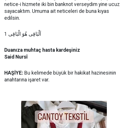
netice-i hizmete iki bin banknot verseydim yine ucuz
sayacaktım. Umuma ait neticeleri de buna kıyas
edilsin.
اَلْبَاقِى هُوَ الْبَاقِى 1
Duanıza muhtaç hasta kardeşiniz
Said Nursî
HAŞİYE:
Bu kelimede büyük bir hakikat hazinesinin
anahtarına işaret var.