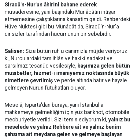
Siracü'n-Nur'un âhirini bahane ederek
müsaderesine, yani başındaki Münâcâtın intişar
etmemesine çalıştıklarına kanaatim geldi. Rehberdeki
Hüve Nüktesi gibi bu Münâcât da, Siracü'n-Nur'a
dinsizler tarafından hücumunun bir sebebidir.
Salisen:
Size bütün ruh u canımızla müjde veriyoruz
ki, Nurculardaki tam ihlâs ve hakikî sadakat ve
sarsılmaz tesanüd vesilesiyle,
başımıza gelen bütün
musibetler, hizmet-i imaniyemiz noktasında büyük
nimetlere çevrilmiş
ve perde altında hatır ve hayale
gelmeyen Nurun fütuhatları oluyor.
Meselâ, Isparta'dan buraya, yani İstanbul'a
mahkemeye gelmekliğim için yüz banknot, otomobile
mecburiyetle verildi. Sizi temin ediyorum ki,
yalnız bu
meselede ve yalnız Rehbere ait ve yalnız benim
şahsıma ait meydana gelen ve gelmeye başlayan