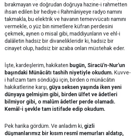
bırakmayan ve doğrudan doğruya hazine-i rahmetten
ihsan edilen bir hediye-i Rahmâniyeye radyo namını
takmakla, bu elektrik ve havanın temevvücatı namını
vermekle, o yüz bin nimetlere küfran perdesini
çekmek, aynen o misal gibi, maddiyunların ve ehl-i
dalâletin hadsiz bir divanelikleridir ki, hadsiz bir
cinayet olup, hadsiz bir azaba onları müstehak eder.
İşte, kardeşlerim, hakikaten
bugün, Siracü'n-Nur'un
başındaki Münâcâtı tashih niyetiyle okudum.
Kuvve-
i hafızam tam söndüğü için, birden o münâcâtın
hakikatlerine karşı,
güya seksen yaşında iken yeni
dünyaya gelmişim gibi, birden ülfet ve âdetleri
bilmiyor gibi, o malûm âdetler perde olamadı.
Kemâl-i şevkle tam istifade edip okudum.
Pek harika gördüm. Ve anladım ki,
gizli
düşmanlarımız bir kısım resmî memurları aldatıp,