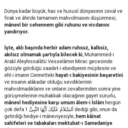
Dünya kadar büyük, has ve hususî dünyasının zeval ve
firak ve âhirde tamamen mahvolmasını düşünmesi,
mânevî bir cehennem gibi ruhunu ve vicdanını
yandırıyor.
İşte, aklı başında herbir adam ruhsuz, kalbsiz,
akılsız olmamak şartıyla bilecek ki
, Muhammed-i
Arabî Aleyhissalâtü Vesselâmın Mirac gecesinde
gözüyle gördüğü saadet-i ebediyenin müjdesini ve
ehl-i imanın Cennetteki
hayat-ı bakiyesinin beşaretini
ve insanın alâkadar olduğu sevdiklerinin
mahvolmadıklarını ve onların zevallerinden sonra yine
görüşmelerinin muhakkak olacağının gayet sürurlu,
mânevî hediyesine karşı umum âlem-i İslâm
hergün
çok defa اَلسَّلاَمُ عَلَيْكَ اَيُّهَا النَّبِىُّ 1 dediği gibi, onun da
getirdiği hediye-i mâneviyesiyle,
hem kâinat
sahifeleri ve tabakaları mektubat-ı Samedaniye