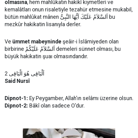
olmasına
, hem mahlûkatın hakikî kıymetleri ve
kemalâtları onun risaletiyle tezahür etmesine mukabil,
bütün mahlûkat mânen اَلسَّلاَمُ عَلَيْكَ اَيُّهَا النَّبِىُّ bu
mezkûr hakikatin lisanıyla derler.
Ve
ümmet mabeyninde
şeâir-i İslâmiyeden olan
birbirine اَلسَّلاَمُ عَلَيْكُمْ demeleri sünnet olması, bu
büyük hakikatin şuaı olmasındandır.
اَلْبَاقِى هُوَ الْبَاقِى 2
Said Nursî
Dipnot-1:
Ey Peygamber, Allah'ın selâmı üzerine olsun.
Dipnot-2:
Bâkî olan sadece O'dur.