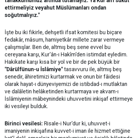
tahakkümümüz altında tutamayız. Ya Kur'ân'ı sukut
ettirmeliyiz veyahut Müslümanları ondan
soğutmalıyız."
İşte bu iki fikirle, dehşetli ifsat komitesi bu biçare
fedakâr, mâsum, hamiyetkâr millete zarar vermeye
çalışmışlar. Ben de, altmış beş sene evvel bu
cereyana karşı, Kur'ân-ı Hakîm'den istimdat eyledim.
Hakikate karşı kısa bir yol ve bir de pek büyük bir
"Dârülfünun-u İslâmiye"
tasavvuru ile, altmış beş
senedir, âhiretimizi kurtarmak ve onun bir fâidesi
olarak hayat-ı dünyeviyemizi de istibdad-ı mutlaktan
ve dalâletin helâketinden kurtarmaya ve akvam-ı
İslâmiyenin mâbeynindeki uhuvvetini inkişaf ettirmeye
iki vesileyi bulduk.
Birinci vesilesi:
Risale-i Nur'dur ki, uhuvvet-i
imaniyenin inkişafına kuvvet-i iman ile hizmet ettiğine