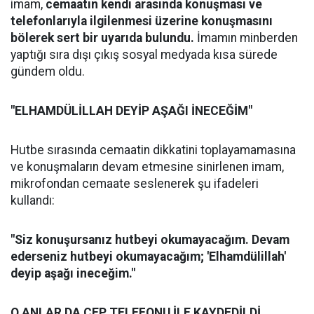
imam,
cemaatin kendi arasında konuşması ve
telefonlarıyla ilgilenmesi üzerine konuşmasını
bölerek sert bir uyarıda bulundu.
İmamın minberden
yaptığı sıra dışı çıkış sosyal medyada kısa sürede
gündem oldu.
"ELHAMDÜLİLLAH DEYİP AŞAĞI İNECEĞİM"
Hutbe sırasında cemaatin dikkatini toplayamamasına
ve konuşmaların devam etmesine sinirlenen imam,
mikrofondan cemaate seslenerek şu ifadeleri
kullandı:
"Siz konuşursanız hutbeyi okumayacağım. Devam
ederseniz hutbeyi okumayacağım; 'Elhamdülillah'
deyip aşağı ineceğim."
O ANLAR DA CEP TELEFONU İLE KAYDEDİLDİ