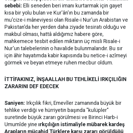
sebebi:
Elli seneden beri imanı kurtarmak için gayet
kısa bir yolu bulan ve Kur'ân'ın bu zamanda bir
mu'cize-i mâneviyesi olan Risale-i Nur'un Arabistan ve
Pakistan'da her yerden daha ziyade tesiratı olduğu ve
makbul olması, hattâ aldığımız habere göre,
mahkemece tesbit edilen miktarın üç misli Risale-i
Nur'un talebelerinin o havalide bulunmalarıdır. Bu sır
için âhir hayatımda kabir kapısında bu netice-i azîmeyi
görmek ve beyan etmeye ruhen mecbur oldum.
İTTİFAKINIZ, İNŞAALLAH BU TEHLİKELİ IRKÇILIĞIN
ZARARINI DEF EDECEK
Saniyen:
Irkçılık fikri, Emevîler zamanında büyük bir
tehlike verdiği ve hürriyetin başında "kulüpler"
suretinde büyük zararı görülmesi ve Birinci Harb-i
Umumîde yine
ırkçılığın istimaliyle mübarek kardeş
Arapların mücahid Türklere karşı zararı görüldüğü