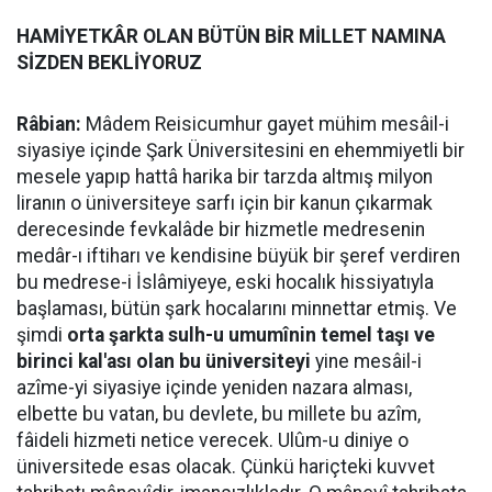
HAMİYETKÂR OLAN BÜTÜN BİR MİLLET NAMINA
SİZDEN BEKLİYORUZ
Râbian:
Mâdem Reisicumhur gayet mühim mesâil-i
siyasiye içinde Şark Üniversitesini en ehemmiyetli bir
mesele yapıp hattâ harika bir tarzda altmış milyon
liranın o üniversiteye sarfı için bir kanun çıkarmak
derecesinde fevkalâde bir hizmetle medresenin
medâr-ı iftiharı ve kendisine büyük bir şeref verdiren
bu medrese-i İslâmiyeye, eski hocalık hissiyatıyla
başlaması, bütün şark hocalarını minnettar etmiş. Ve
şimdi
orta şarkta sulh-u umumînin temel taşı ve
birinci kal'ası olan bu üniversiteyi
yine mesâil-i
azîme-yi siyasiye içinde yeniden nazara alması,
elbette bu vatan, bu devlete, bu millete bu azîm,
fâideli hizmeti netice verecek. Ulûm-u diniye o
üniversitede esas olacak. Çünkü hariçteki kuvvet