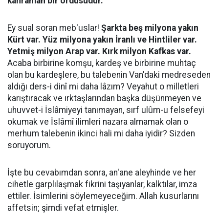
kahraman bir ordusudur.
Ey sual soran meb'uslar!
Şarkta beş milyona yakın
Kürt var. Yüz milyona yakın İranlı ve Hintliler var.
Yetmiş milyon Arap var. Kırk milyon Kafkas var.
Acaba birbirine komşu, kardeş ve birbirine muhtaç
olan bu kardeşlere, bu talebenin Van'daki medreseden
aldığı ders-i dinî mi daha lâzım? Veyahut o milletleri
karıştıracak ve ırktaşlarından başka düşünmeyen ve
uhuvvet-i İslâmiyeyi tanımayan, sırf ulûm-u felsefeyi
okumak ve İslâmî ilimleri nazara almamak olan o
merhum talebenin ikinci hali mi daha iyidir? Sizden
soruyorum.
İşte bu cevabımdan sonra, an'ane aleyhinde ve her
cihetle garplılaşmak fikrini taşıyanlar, kalktılar, imza
ettiler. İsimlerini söylemeyeceğim. Allah kusurlarını
affetsin; şimdi vefat etmişler.