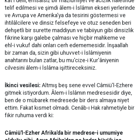
kat'î delil, emsalsiz bir mazlumiyet ve âcizlik hâletinde
telif edilmesi ve şimdi âlem-i İslâmın ekseri yerlerinde
ve Avrupa ve Amerika'ya da tesirini göstermesi ve
ihtilâlcilere ve dinsiz felsefeye ve otuz seneden beri
dehşetli bir surette maddiyun ve tabiiyun gibi dinsizlik
fikrine karşı galebe çalması ve hiçbir mahkeme ve
ehl-i vukuf dahi onları cerh edememesidir. İnşaallah
bir zaman da, sizin gibi uhuvvet-i İslâmiyenin
anahtarını bulan zatlar, bu mu'cize-i Kur'âniyenin
cilvesini âlem-i İslâma işittireceksiniz.
İkinci vesilesi:
Altmış beş sene evvel Câmiü'l-Ezhere
gitmek istiyordum. Âlem-i İslâmın medresesidir diye,
ben de o mübarek medresede bir ders almaya niyet
ettim. Fakat kısmet olmadı. Cenâb-ı Hak rahmetiyle bir
fikir ruhuma verdi ki:
Câmiü'l-Ezher Afrika'da bir medrese-i umumiye