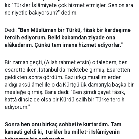
ki:
"Türkler İslâmiyete çok hizmet etmişler. Sen onlara
ne niyetle bakıyorsun?" dedim.
Dedi:
"Ben Müslüman bir Türkü, fâsık bir kardeşime
tercih ediyorum. Belki babamdan ziyade ona
alâkadarım. Çünkü tam imana hizmet ediyorlar."
Bir zaman geçti, (Allah rahmet etsin) o talebem, ben
esarette iken, İstanbul'da mektebe girmiş. Esaretten
geldikten sonra gördüm. Bazı ırkçı muallimlerden
aldığı aksülâmel ile o da Kürtçülük damarıyla başka bir
mesleğe girmiş. Bana dedi: "Ben şimdi gayet fâsık,
hattâ dinsiz de olsa bir Kürdü salih bir Türke tercih
ediyorum."
Sonra ben onu birkaç sohbette kurtardım. Tam
kanaati geldi ki, Türkler bu millet-i İslâmiyenin