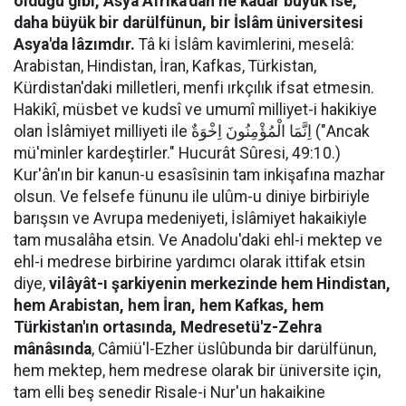
olduğu gibi, Asya Afrika'dan ne kadar büyük ise,
daha büyük bir darülfünun, bir İslâm üniversitesi
Asya'da lâzımdır.
Tâ ki İslâm kavimlerini, meselâ:
Arabistan, Hindistan, İran, Kafkas, Türkistan,
Kürdistan'daki milletleri, menfi ırkçılık ifsat etmesin.
Hakikî, müsbet ve kudsî ve umumî milliyet-i hakikiye
olan İslâmiyet milliyeti ile اِنَّمَا الْمُؤْمِنُونَ اِخْوَةٌ ("Ancak
mü'minler kardeştirler." Hucurât Sûresi, 49:10.)
Kur'ân'ın bir kanun-u esasîsinin tam inkişafına mazhar
olsun. Ve felsefe fünunu ile ulûm-u diniye birbiriyle
barışsın ve Avrupa medeniyeti, İslâmiyet hakaikiyle
tam musalâha etsin. Ve Anadolu'daki ehl-i mektep ve
ehl-i medrese birbirine yardımcı olarak ittifak etsin
diye,
vilâyât-ı şarkiyenin merkezinde hem Hindistan,
hem Arabistan, hem İran, hem Kafkas, hem
Türkistan'ın ortasında, Medresetü'z-Zehra
mânâsında
, Câmiü'l-Ezher üslûbunda bir darülfünun,
hem mektep, hem medrese olarak bir üniversite için,
tam elli beş senedir Risale-i Nur'un hakaikine