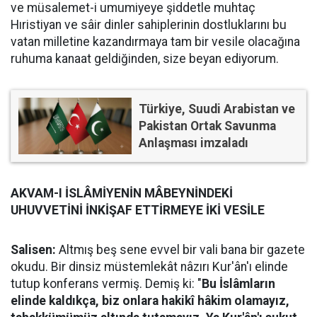
ve müsalemet-i umumiyeye şiddetle muhtaç
Hıristiyan ve sâir dinler sahiplerinin dostluklarını bu
vatan milletine kazandırmaya tam bir vesile olacağına
ruhuma kanaat geldiğinden, size beyan ediyorum.
Türkiye, Suudi Arabistan ve
Pakistan Ortak Savunma
Anlaşması imzaladı
AKVAM-I İSLÂMİYENİN MÂBEYNİNDEKİ
UHUVVETİNİ İNKİŞAF ETTİRMEYE İKİ VESİLE
Salisen:
Altmış beş sene evvel bir vali bana bir gazete
okudu. Bir dinsiz müstemlekât nâzırı Kur'ân'ı elinde
tutup konferans vermiş. Demiş ki: "
Bu İslâmların
elinde kaldıkça, biz onlara hakikî hâkim olamayız,