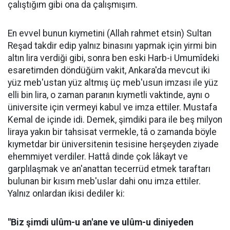
çalıştığım gibi ona da çalışmışım.
En evvel bunun kıymetini (Allah rahmet etsin) Sultan
Reşad takdir edip yalnız binasını yapmak için yirmi bin
altın lira verdiği gibi, sonra ben eski Harb-i Umumîdeki
esaretimden döndüğüm vakit, Ankara'da mevcut iki
yüz meb'ustan yüz altmış üç meb'usun imzası ile yüz
elli bin lira, o zaman paranın kıymetli vaktinde, aynı o
üniversite için vermeyi kabul ve imza ettiler. Mustafa
Kemal de içinde idi. Demek, şimdiki para ile beş milyon
liraya yakın bir tahsisat vermekle, tâ o zamanda böyle
kıymetdar bir üniversitenin tesisine herşeyden ziyade
ehemmiyet verdiler. Hattâ dinde çok lâkayt ve
garplılaşmak ve an'anattan tecerrüd etmek taraftarı
bulunan bir kısım meb'uslar dahi onu imza ettiler.
Yalnız onlardan ikisi dediler ki:
"Biz şimdi ulûm-u an'ane ve ulûm-u diniyeden