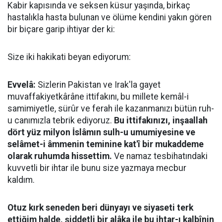
Kabir kapısında ve seksen küsur yaşında, birkaç
hastalıkla hasta bulunan ve ölüme kendini yakın gören
bir biçare garip ihtiyar der ki:
Size iki hakikati beyan ediyorum:
Evvelâ:
Sizlerin Pakistan ve Irak'la gayet
muvaffakiyetkârâne ittifakını, bu millete kemâl-i
samimiyetle, sürûr ve ferah ile kazanmanızı bütün ruh-
u canımızla tebrik ediyoruz.
Bu ittifakınızı, inşaallah
dört yüz milyon İslâmın sulh-u umumiyesine ve
selâmet-i âmmenin teminine kat'î bir mukaddeme
olarak ruhumda hissettim.
Ve namaz tesbihatındaki
kuvvetli bir ihtar ile bunu size yazmaya mecbur
kaldım.
Otuz kırk seneden beri dünyayı ve siyaseti terk
ettiğim halde, şiddetli bir alâka ile bu ihtar-ı kalbînin