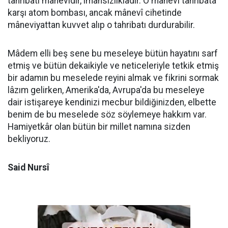
tahribatı mânevîdir, imansızlıkladır. O mânevî tahribata
karşı atom bombası, ancak mânevî cihetinde
mâneviyattan kuvvet alıp o tahribatı durdurabilir.
Mâdem elli beş sene bu meseleye bütün hayatını sarf
etmiş ve bütün dekaikiyle ve neticeleriyle tetkik etmiş
bir adamın bu meselede reyini almak ve fikrini sormak
lâzım gelirken, Amerika'da, Avrupa'da bu meseleye
dair istişareye kendinizi mecbur bildiğinizden, elbette
benim de bu meselede söz söylemeye hakkım var.
Hamiyetkâr olan bütün bir millet namına sizden
bekliyoruz.
Said Nursî