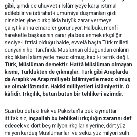
gibi,
şimdi de uhuvvet-i İslâmiyeye karşı istimal
edilebilir ve istirahat-i umumiye düşmanları gizli
dinsizler, yine o ırkçılıkla büyük zarar vermeye
çalıştıklarına emareler görünüyor. Halbuki, menfî
hareketle başkasının zararıyla beslenmek ırkçılığın
seciye-i fıtrîsi olduğu halde, evvelâ başta Türk milleti
dünyanın her tarafında Müslüman olduğundan onların
ırkçılıkları İslâmiyetle mezc olmuş, kabil-i tefrik değil.
Türk, Müslüman demektir. Hattâ Müslüman olmayan
kısmı, Türklükten de çıkmışlar. Türk gibi Araplarda
da Araplık ve Arap milliyeti İslâmiyetle mezc olmuş
ve olmak lâzımdır. Hakikî milliyetleri İslâmiyettir. O
kâfidir. Irkçılık, bütün bütün bir tehlike-i azîmdir.
Sizin bu defaki Irak ve Pakistan'la pek kıymettar
ittifakınız,
inşaallah bu tehlikeli ırkçılığın zararını def
edecek
ve dört beş milyon ırkçıların yerine, dört yüz
milyon kardeş Müslümanları ve sekiz yüz milyon sulh