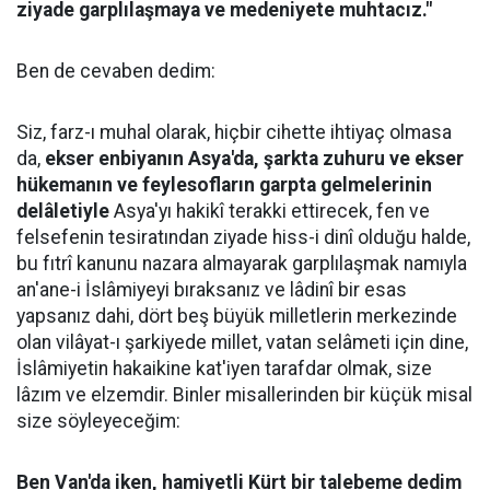
ziyade garplılaşmaya ve medeniyete muhtacız."
Ben de cevaben dedim:
Siz, farz-ı muhal olarak, hiçbir cihette ihtiyaç olmasa
da,
ekser enbiyanın Asya'da, şarkta zuhuru ve ekser
hükemanın ve feylesofların garpta gelmelerinin
delâletiyle
Asya'yı hakikî terakki ettirecek, fen ve
felsefenin tesiratından ziyade hiss-i dinî olduğu halde,
bu fıtrî kanunu nazara almayarak garplılaşmak namıyla
an'ane-i İslâmiyeyi bıraksanız ve lâdinî bir esas
yapsanız dahi, dört beş büyük milletlerin merkezinde
olan vilâyat-ı şarkiyede millet, vatan selâmeti için dine,
İslâmiyetin hakaikine kat'iyen tarafdar olmak, size
lâzım ve elzemdir. Binler misallerinden bir küçük misal
size söyleyeceğim:
Ben Van'da iken, hamiyetli Kürt bir talebeme dedim