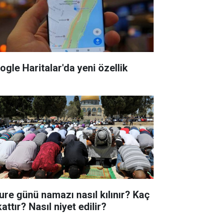
ogle Haritalar'da yeni özellik
ure günü namazı nasıl kılınır? Kaç
attır? Nasıl niyet edilir?