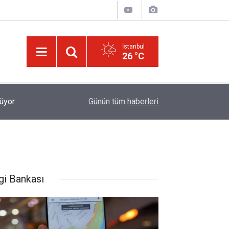
İstanbul
26 °C
Allah'ım! Âfâkta ve nefislerimizde sanatının hayre
rüyor
08:33
Günün tüm
haberleri
göster
gi Bankası