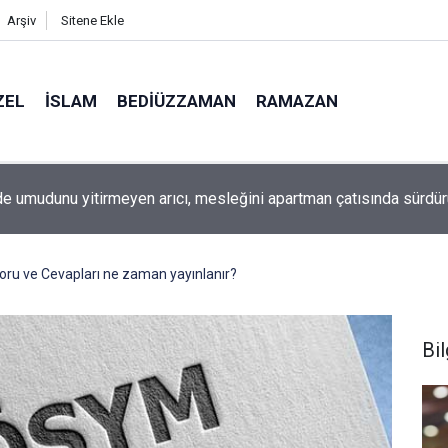
Arşiv
Sitene Ekle
ZEL
İSLAM
BEDIÜZZAMAN
RAMAZAN
e umudunu yitirmeyen arıcı, mesleğini apartman çatısında sürdü
oru ve Cevapları ne zaman yayınlanır?
Bil