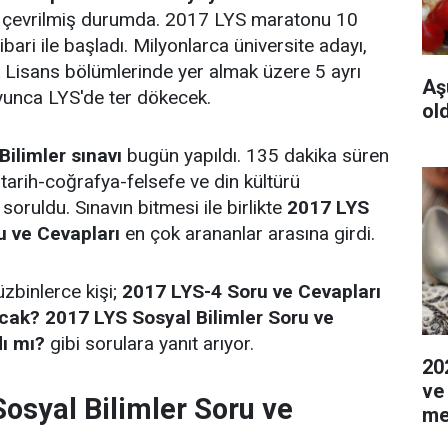
e çevrilmiş durumda. 2017 LYS maratonu 10
bari ile başladı. Milyonlarca üniversite adayı,
lık Lisans bölümlerinde yer almak üzere 5 ayrı
Aş
unca LYS'de ter dökecek.
ol
ilimler sınavı
bugün yapıldı. 135 dakika süren
 tarih-coğrafya-felsefe ve din kültürü
soruldu. Sınavın bitmesi ile birlikte
2017 LYS
u ve Cevapları
en çok arananlar arasına girdi.
üzbinlerce kişi;
2017 LYS-4 Soru ve Cevapları
ak? 2017 LYS Sosyal Bilimler Soru ve
dı mı?
gibi sorulara yanıt arıyor.
20
ve
osyal Bilimler Soru ve
me