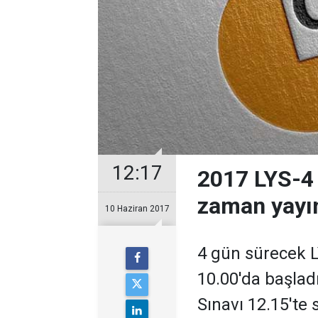
12:17
2017 LYS-4 
zaman yayın
10 Haziran 2017
4 gün sürecek 
10.00'da başladı
Sınavı 12.15'te 