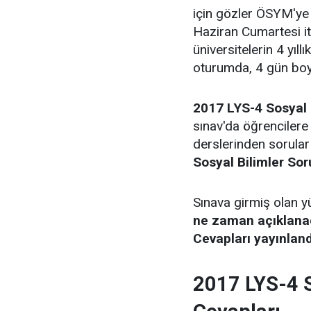
için gözler ÖSYM'y
Haziran Cumartesi iti
üniversitelerin 4 yıl
oturumda, 4 gün boy
2017 LYS-4 Sosyal B
sınav'da öğrencilere
derslerinden sorular 
Sosyal Bilimler Sor
Sınava girmiş olan y
ne zaman açıklanac
Cevapları yayınlan
2017 LYS-4 S