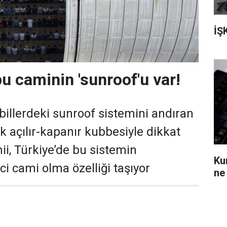
İŞ
bu caminin 'sunroof'u var!
illerdeki sunroof sistemini andıran
k açılır-kapanır kubbesiyle dikkat
i, Türkiye’de bu sistemin
Ku
ci cami olma özelliği taşıyor
ne