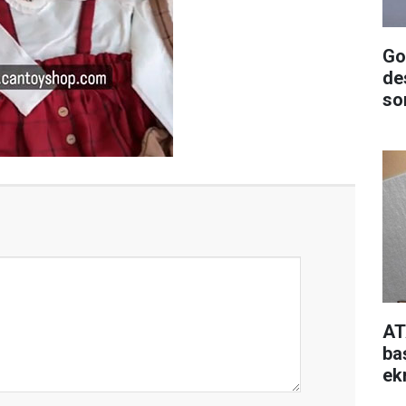
Go
de
so
AT
ba
ek