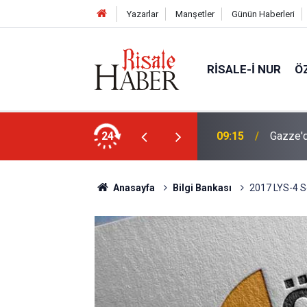
Yazarlar
Manşetler
Günün Haberleri
RISALE-I NUR
Ö
var!
24
09:15
Gazze'd
Anasayfa
Bilgi Bankası
2017 LYS-4 S