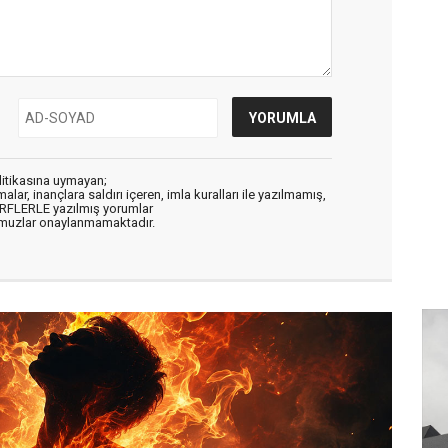
litikasına uymayan;
alar, inançlara saldırı içeren, imla kuralları ile yazılmamış,
ARFLERLE yazılmış yorumlar
muzlar onaylanmamaktadır.