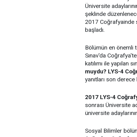
Üniversite adaylarını
şeklinde düzenlenec
2017 Coğrafyainde s
başladı.
Bölümün en önemli te
Sınav'da Coğrafya'te
katılımı ile yapılan s
muydu? LYS-4 Coğra
yanıtları son derece k
2017 LYS-4 Coğrafy
sonrası Üniversite a
üniversite adaylarını
Sosyal Bilimler bölü