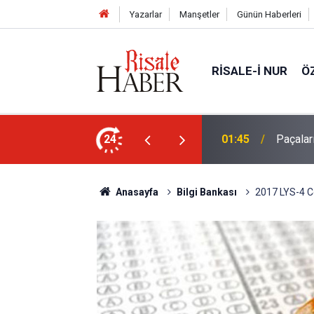
Yazarlar
Manşetler
Günün Haberleri
RISALE-I NUR
Ö
en mahvolmasını düşünmesi, insanın ruhunu
24
01:45
Paçalar
Anasayfa
Bilgi Bankası
2017 LYS-4 Co