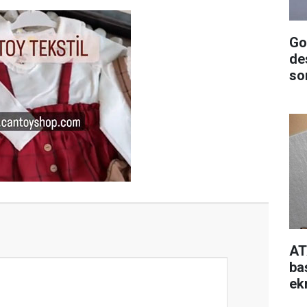
Go
de
so
AT
ba
ek