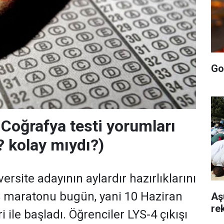
Go
Coğrafya testi yorumları
 kolay mıydı?)
ersite adayının aylardır hazırlıklarını
 maratonu bugün, yani 10 Haziran
Aş
rek
i ile başladı. Öğrenciler LYS-4 çıkışı