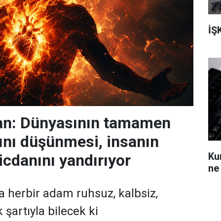
İŞ
n: Dünyasının tamamen
nı düşünmesi, insanın
Ku
icdanını yandırıyor
ne
da herbir adam ruhsuz, kalbsiz,
şartıyla bilecek ki