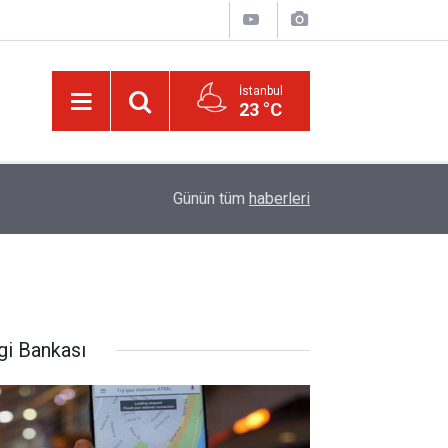
İstanbul
23 °C
01:15
Güldüren de O’dur, ağlatan da O’dur, öldüren de O’
Günün tüm
haberleri
gi Bankası