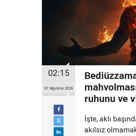
02:15
Bediüzzama
mahvolması
07 Ağustos 2026
ruhunu ve v
İşte, aklı başın
akılsız olmamak 