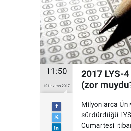
11:50
2017 LYS-4 
(zor muydu?
10 Haziran 2017
Milyonlarca Üniv
sürdürdüğü LYS
Cumartesi itibar