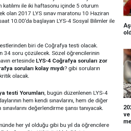
n katılımı ile iki haftasonu içinde 5 oturum
ek olan 2017 LYS sınav maratonu 10 Haziran
aat 10.00'da başlayan LYS-4 Sosyal Bilimler ile
Aş
ol
stlerinden biri de Coğrafya testi olacak.
n 34 soru çözülecek. Sözel öğrencilerinin
ınavın ertesinde
LYS-4 Coğrafya soruları zor
fya soruları kolay mıydı
? gibi soruların
ritik olacak.
a testi Yorumları
, bugün düzenlenen LYS-4
daylarının hem kendi sınavlarını, hem de diğer
20
n sınavlarını değerlendirme şansı tanıyacak.
ve
me
münde her yıl olduğu gibi bu yıl da öğrencilere