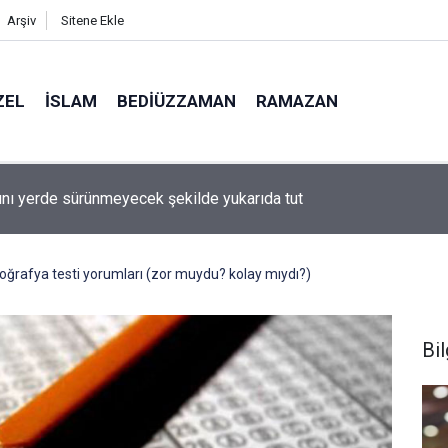
Arşiv
Sitene Ekle
ZEL
İSLAM
BEDIÜZZAMAN
RAMAZAN
ını yerde sürünmeyecek şekilde yukarıda tut
ğrafya testi yorumları (zor muydu? kolay mıydı?)
Bil