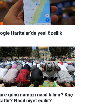
ogle Haritalar'da yeni özellik
ure günü namazı nasıl kılınır? Kaç
attır? Nasıl niyet edilir?