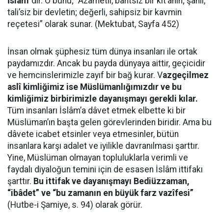
İslâm”
dır. O bunu; “Azametli, bahtsız bir kıt’anın; şanlı,
tali’siz bir devletin; değerli, sahipsiz bir kavmin
reçetesi” olarak sunar. (Mektubat, Sayfa 452)
İnsan olmak şüphesiz tüm dünya insanları ile ortak
paydamızdır. Ancak bu payda dünyaya aittir, geçicidir
ve hemcinslerimizle zayıf bir bağ kurar. V
azgeçilmez
aslî kimliğimiz ise Müslümanlığımızdır ve bu
kimliğimiz birbirimizle dayanışmayı gerekli kılar.
Tüm insanları İslâm’a dâvet etmek elbette ki bir
Müslüman’ın başta gelen görevlerinden biridir. Ama bu
dâvete icabet etsinler veya etmesinler, bütün
insanlara karşı adalet ve iyilikle davranılması şarttır.
Yine, Müslüman olmayan topluluklarla verimli ve
faydalı diyaloğun temini için de esasen İslâm ittifakı
şarttır.
Bu ittifak ve dayanışmayı Bediüzzaman,
“ibâdet” ve “bu zamanın en büyük farz vazîfesi”
(Hutbe-i Şamiye, s. 94) olarak görür.