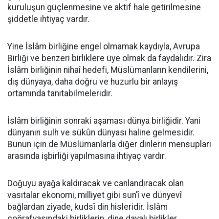
kuruluşun güçlenmesine ve aktif hale getirilmesine
şiddetle ihtiyaç vardır.
Yine İslâm birliğine engel olmamak kaydıyla, Avrupa
Birliği ve benzeri birliklere üye olmak da faydalıdır. Zira
İslâm birliğinin nihaî hedefi, Müslümanların kendilerini,
dış dünyaya, daha doğru ve huzurlu bir anlayış
ortamında tanıtabilmeleridir.
İslâm birliğinin sonraki aşaması dünya birliğidir. Yani
dünyanın sulh ve sükûn dünyası haline gelmesidir.
Bunun için de Müslümanlarla diğer dinlerin mensupları
arasında işbirliği yapılmasına ihtiyaç vardır.
Doğuyu ayağa kaldıracak ve canlandıracak olan
vasıtalar ekonomi, milliyet gibi sun’î ve dünyevî
bağlardan ziyade, kudsî din hisleridir. İslâm
coğrafyasındaki birliklerin, dine dayalı birlikler