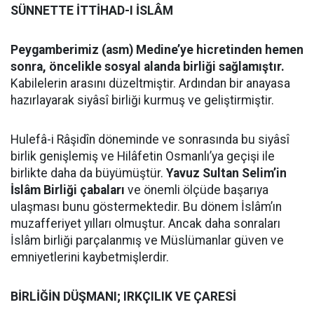
SÜNNETTE İTTİHAD-I İSLÂM
Peygamberimiz (asm) Medine’ye hicretinden hemen
sonra, öncelikle sosyal alanda birliği sağlamıştır.
Kabilelerin arasını düzeltmiştir. Ardından bir anayasa
hazırlayarak siyâsî birliği kurmuş ve geliştirmiştir.
Hulefâ-i Râşidîn döneminde ve sonrasında bu siyâsî
birlik genişlemiş ve Hilâfetin Osmanlı’ya geçişi ile
birlikte daha da büyümüştür.
Yavuz Sultan Selim’in
İslâm Birliği çabaları
ve önemli ölçüde başarıya
ulaşması bunu göstermektedir. Bu dönem İslâm’ın
muzafferiyet yılları olmuştur. Ancak daha sonraları
İslâm birliği parçalanmış ve Müslümanlar güven ve
emniyetlerini kaybetmişlerdir.
BİRLİĞİN DÜŞMANI; IRKÇILIK VE ÇARESİ