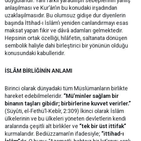
duygularıdır. Yani farklı yaradılışın sebeplerinin yanlış
anlaşılması ve Kur’ân’ın bu konudaki irşadından
uzaklaşılmasıdır. Bu olumsuz gidişe dur diyenlerin
başında İttihad-ı İslâm’ı yeniden canlandırmayı esas
maksat yapan fikir ve dâvâ adamları gelmektedir.
Hepsinin ortak özelliği, hilâfetin, saltanata dönüşen
sembolik haliyle dahi birleştirici bir yönünün olduğu
konusundaki kabulleridir.
İSLÂM BİRLİĞİNİN ANLAMI
Birinci olarak dünyadaki tüm Müslümanların birlikte
hareket edebilmeleridir.
“Mü’minler sağlam bir
binanın taşları gibidir; birbirlerine kuvvet verirler.”
(Süyûti, el-Fethü’l-Kebîr, 2:309) İkinci olarak İslâm
ülkelerinin ve bu ülkeleri yöneten devletlerin kendi
aralarında çeşitli alt birlikler ve
“tek bir üst ittifak”
kurmalarıdır. Bediüzzaman’ın ifadesiyle;
“ittihad-ı