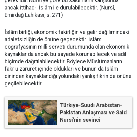
gereklidir. Nursî’ye göre bu saldırıların karşısında
ancak ittihad-ı İslâm ile durulabilecektir. (Nursî,
Emirdağ Lahikası, s. 271)
İslâm birliği, ekonomik fakirliğin ve gelir dağılımındaki
adaletsizliğin de önüne geçecektir. İslâm
coğrafyasının millî serveti durumunda olan ekonomik
kaynaklar da ancak bu sayede korunabilecek ve adil
biçimde dağıtılabilecektir. Böylece Müslümanların
fakr u zaruret içinde oldukları ve bunun da İslâm
dininden kaynaklandığı yolundaki yanlış fikrin de önüne
geçilebilecektir.
Türkiye-Suudi Arabistan-
Pakistan Anlaşması ve Said
Nursi'nin sevinci