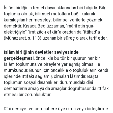
İslâm birliğinin temel dayanaklarından biri bilgidir. Bilgi
toplumu olmak, bilimsel metotlara bağlı kalarak
karşılaşılan her meseleyi, bilimsel verilerle çözmek
demektir. Kısaca Bediüzzaman, “mârifetin şua-ı
elektriğiyle” “imtizâc-ı efkâr”a oradan da “ittihad”a
(Münazarat, s. 113) uzanan bir süreç olarak tarif eder.
İslâm birliğinin devletler seviyesinde
gerçekleşmesi
, öncelikle bu tür bir şuurun her bir
İslâm toplumuna ve bireylere yerleşmiş olması ile
mümkündür. Bunun için öncelikle o toplulukların kendi
içlerinde ittifakı sağlamış olmaları lâzımdır. Başta
toplumun sosyal dinamikleri durumundaki dînî
cemaatlerin amaç ya da amaçlar doğrultusunda ittifak
etmesi bir zorunluluktur.
Dînî cemiyet ve cemaatlere üye olma veya birleştirme