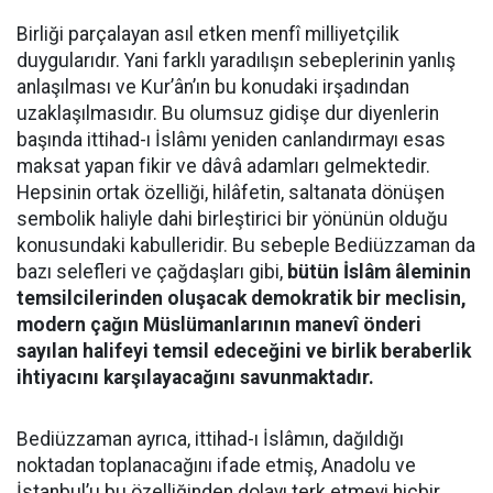
Birliği parçalayan asıl etken menfî milliyetçilik
duygularıdır. Yani farklı yaradılışın sebeplerinin yanlış
anlaşılması ve Kur’ân’ın bu konudaki irşadından
uzaklaşılmasıdır. Bu olumsuz gidişe dur diyenlerin
başında ittihad-ı İslâmı yeniden canlandırmayı esas
maksat yapan fikir ve dâvâ adamları gelmektedir.
Hepsinin ortak özelliği, hilâfetin, saltanata dönüşen
sembolik haliyle dahi birleştirici bir yönünün olduğu
konusundaki kabulleridir. Bu sebeple Bediüzzaman da
bazı selefleri ve çağdaşları gibi,
bütün İslâm âleminin
temsilcilerinden oluşacak demokratik bir meclisin,
modern çağın Müslümanlarının manevî önderi
sayılan halifeyi temsil edeceğini ve birlik beraberlik
ihtiyacını karşılayacağını savunmaktadır.
Bediüzzaman ayrıca, ittihad-ı İslâmın, dağıldığı
noktadan toplanacağını ifade etmiş, Anadolu ve
İstanbul’u bu özelliğinden dolayı terk etmeyi hiçbir