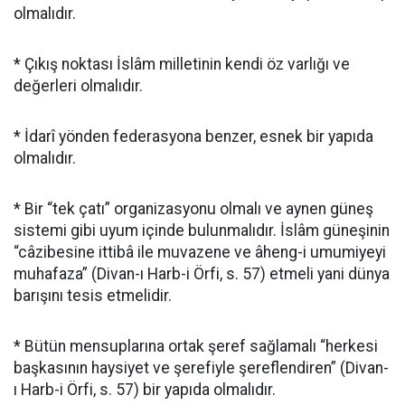
olmalıdır.
* Çıkış noktası İslâm milletinin kendi öz varlığı ve
değerleri olmalıdır.
* İdarî yönden federasyona benzer, esnek bir yapıda
olmalıdır.
* Bir “tek çatı” organizasyonu olmalı ve aynen güneş
sistemi gibi uyum içinde bulunmalıdır. İslâm güneşinin
“câzibesine ittibâ ile muvazene ve âheng-i umumiyeyi
muhafaza” (Divan-ı Harb-i Örfi, s. 57) etmeli yani dünya
barışını tesis etmelidir.
* Bütün mensuplarına ortak şeref sağlamalı “herkesi
başkasının haysiyet ve şerefiyle şereflendiren” (Divan-
ı Harb-i Örfi, s. 57) bir yapıda olmalıdır.