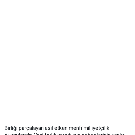
Birliği parçalayan asıl etken menfî milliyetçilik