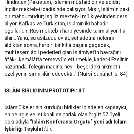
Hindistan (Pakistan), İslâmın müstaid bir veledidir;
İngiliz mekteb-i idadîsinde çalışıyor. Mısır, İslâm’ın zeki
bir mahdumudur; İngiliz mekteb-i mülkiyesinden ders
alıyor. Kafkas ve Türkistan, İslâmın iki bahadır
oğullarıdır; Rus mekteb-i harbiyesinde talim alıyor. İlâ
âhir… Yahu, şu asılzade evlât, şehadetnamelerini
aldıktan sonra, herbiri bir kıt’a başına geçecek,
muhteşem âdil pederleri olan İslâmiyet’in bayrağını
âfâk-ı kemâlâtta temevvüc ettirmekle, kader-i Ezelînin
nazarında, feleğin inadına, nev-i beşerdeki hikmet-i
ezeliyenin sırrını ilân edecektir.” (Nursî Sünûhat, s. 84)
İSLÂM BİRLİĞİNİN PROTOTİPİ: İİT
İslâm ülkelerinin kurduğu birlikler içinde en kapsayıcı,
en belirgin ve istikbali en parlak olan örgüt 57 üyeli
eski adıyla
“İslâm Konferansı Örgütü” yeni adı İslam
İşbirliği Teşkilatı
’dır.