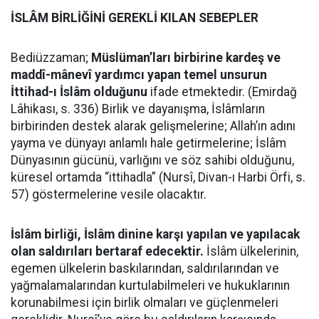
İSLÂM BİRLİĞİNİ GEREKLİ KILAN SEBEPLER
Bediüzzaman;
Müslüman’ları birbirine kardeş ve
maddî-mânevî yardımcı yapan temel unsurun
İttihad-ı İslâm olduğunu
ifade etmektedir. (Emirdağ
Lâhikası, s. 336) Birlik ve dayanışma, İslâmların
birbirinden destek alarak gelişmelerine; Allah’ın adını
yayma ve dünyayı anlamlı hale getirmelerine; İslâm
Dünyasının gücünü, varlığını ve söz sahibi olduğunu,
küresel ortamda “ittihadla” (Nursî, Divan-ı Harbi Örfi, s.
57) göstermelerine vesile olacaktır.
İslâm birliği, İslâm dinine karşı yapılan ve yapılacak
olan saldırıları bertaraf edecektir.
İslâm ülkelerinin,
egemen ülkelerin baskılarından, saldırılarından ve
yağmalamalarından kurtulabilmeleri ve hukuklarının
korunabilmesi için birlik olmaları ve güçlenmeleri