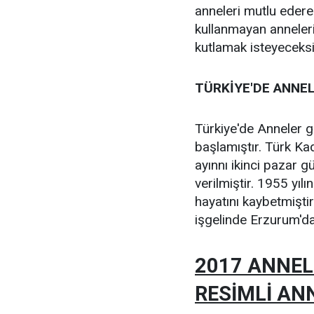
anneleri mutlu eder
kullanmayan anneleri
kutlamak isteyeceksi
TÜRKİYE'DE ANNE
Türkiye'de Anneler 
başlamıştır. Türk Kad
ayınnı ikinci pazar 
verilmiştir. 1955 yı
hayatını kaybetmişt
işgelinde Erzurum'd
2017 ANNEL
RESİMLİ AN