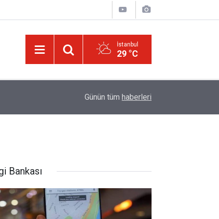
İstanbul
29 °C
14:30
Risale-i Nur'u kendine oku kendine, başkasına d
Günün tüm
haberleri
gi Bankası