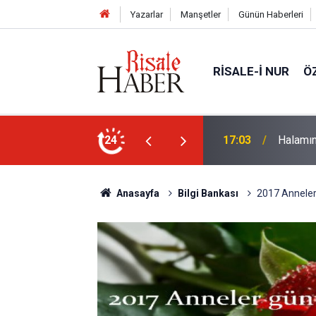
Yazarlar
Manşetler
Günün Haberleri
RISALE-I NUR
Ö
rim geçirdiğini söyleyebilir miydik?
24
16:05
Güneş T
Anasayfa
Bilgi Bankası
2017 Anneler 