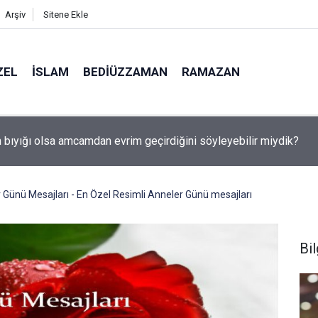
Arşiv
Sitene Ekle
ZEL
İSLAM
BEDIÜZZAMAN
RAMAZAN
utulması 12 Ağustos'ta: Türkiye'den görülecek mi?
Günü Mesajları - En Özel Resimli Anneler Günü mesajları
Bil