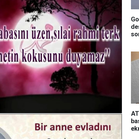
Go
de
so
AT
ba
ek