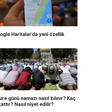
ogle Haritalar'da yeni özellik
ure günü namazı nasıl kılınır? Kaç
attır? Nasıl niyet edilir?