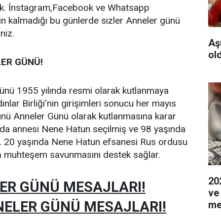
ek. İnstagram,Facebook ve Whatsapp
n kalmadığı bu günlerde sizler Anneler günü
niz.
Aş
ol
LER GÜNÜ!
günü 1955 yılında resmi olarak kutlanmaya
ınlar Birliği'nin girişimleri sonucu her mayıs
günü Anneler Günü olarak kutlanmasına karar
lında annesi Nene Hatun seçilmiş ve 98 yaşında
ir. 20 yaşında Nene Hatun efsanesi Rus ordusu
a muhteşem savunmasını destek sağlar.
20
ER GÜNÜ MESAJLARI!
ve
NELER GÜNÜ MESAJLARI!
me