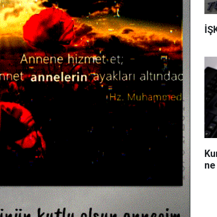
İŞ
Ku
ne