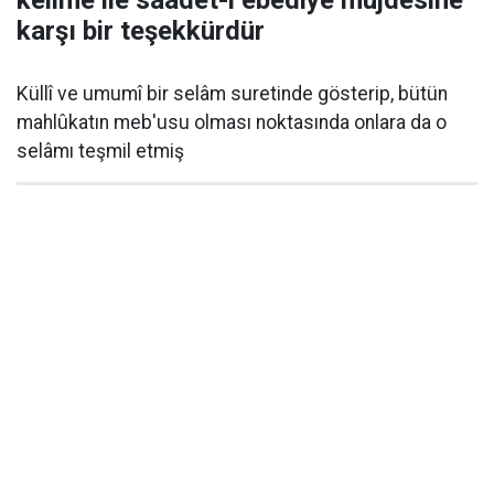
karşı bir teşekkürdür
Küllî ve umumî bir selâm suretinde gösterip, bütün
mahlûkatın meb'usu olması noktasında onlara da o
selâmı teşmil etmiş