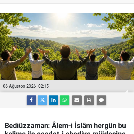
06 Ağustos 2026
02:15
Bediüzzaman: Âlem-i İslâm hergün bu
kelime ile saadet-i ebediye müjdesine