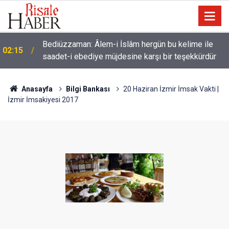
01:45
Cimrilik etme ki, Allah da senden ihsanını kesmesin
Anasayfa
Bilgi Bankası
20 Haziran İzmir İmsak Vakti |
İzmir İmsakiyesi 2017