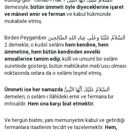
demesiyle,
bütün ümmeti öyle diyeceklerine işaret
ve mânevî emir ve ferman
ve kabul hükmünde
mukabele etmiş.
Birden Peygamber اَلسَّلاَمُ عَلَيْنَا وَعَلٰى عِبَادِ اللهِ الصَّالِحِينَ
2 demekle, o kudsî selâmı
hem kendine, hem
ümmetine, hem bütün kendinden evvelki
emsallerine tamim edip
, küllî ve umumî bir selâm
suretinde gösterip, bütün mahlûkatın meb'usu olması
noktasında onlara da o selâmı teşmil etmiş.
Ümmeti ise her namazda
اَلسَّلاَمُ عَلَيْكَ اَيُّهَا النَّبِىُّ
demeleri, o selâm-ı İlâhîdeki emir ve fermana bir
imtisaldir.
Hem ona karşı biat etmektir.
Ve hergün biatını, yani memuriyetini kabul ve getirdiği
fermanlara itaatlerini tecdit ve tazelemektir.
Hem,