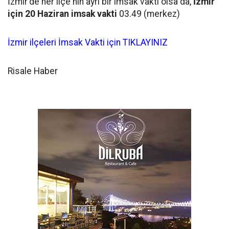
İzmir'de her ilçe'nin ayrı bir imsak vakti olsa da,
İzmir
için 20 Haziran imsak vakti
03.49 (merkez)
İzmir ilçeleri İmsak Vakti için TIKLAYINIZ
Risale Haber