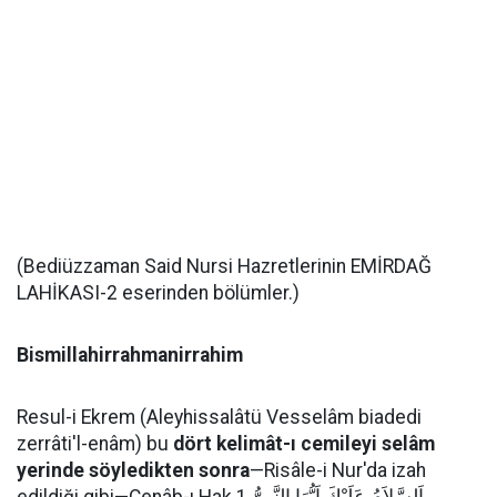
(Bediüzzaman Said Nursi Hazretlerinin EMİRDAĞ
LAHİKASI-2 eserinden bölümler.)
Bismillahirrahmanirrahim
Resul-i Ekrem (Aleyhissalâtü Vesselâm biadedi
zerrâti'l-enâm) bu
dört kelimât-ı cemileyi selâm
yerinde söyledikten sonra
—Risâle-i Nur'da izah
edildiği gibi—Cenâb-ı Hak اَلسَّلاَمُ عَلَيْكَ اَيُّهَا النَّبِىُّ 1