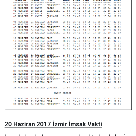
20 Haziran 2017 İzmir İmsak Vakti