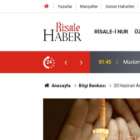
Yazarlar
Manşetler
Günün Haberleri
RISALE-I NUR
Ö
nlardan biri öldüğünde de
24
01:15
Lût kavm
Anasayfa
Bilgi Bankası
20 Haziran A