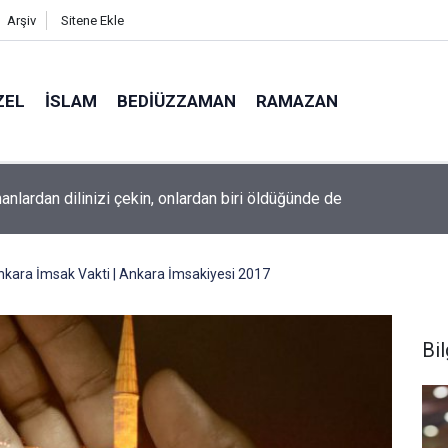
Arşiv
Sitene Ekle
ZEL
İSLAM
BEDIÜZZAMAN
RAMAZAN
ine âid o alt-üst olan şehirleri de kaldırıp yere çaldı
nkara İmsak Vakti | Ankara İmsakiyesi 2017
Bil