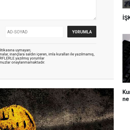
İŞ
litikasına uymayan;
alar, inançlara saldırı içeren, imla kuralları ile yazılmamış,
ARFLERLE yazılmış yorumlar
muzlar onaylanmamaktadır.
Ku
ne