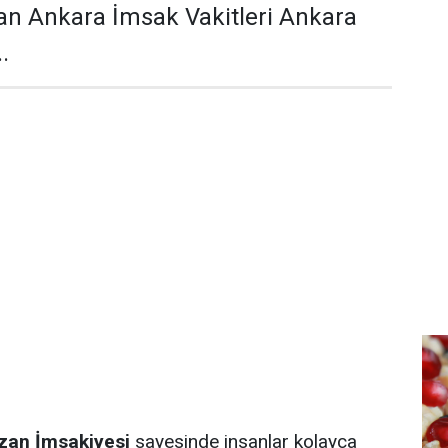
an Ankara İmsak Vakitleri Ankara
.
an İmsakiyesi
sayesinde insanlar kolayca