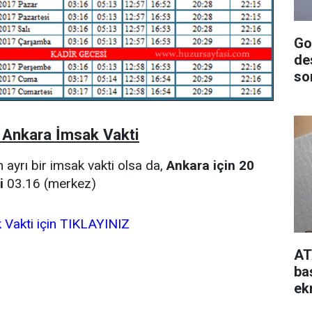
Go
de
so
 Ankara İmsak Vakti
n ayrı bir imsak vakti olsa da,
Ankara için 20
i
03.16 (merkez)
k Vakti için TIKLAYINIZ
AT
ba
ek