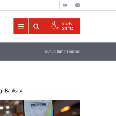
İstanbul
24 °C
00:01
Kâinat, bütün âlemleriyle o cilve ile hayattar ve 
Günün tüm
haberleri
gi Bankası