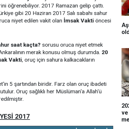
erini öğrenebiliyor. 2017 Ramazan gelip çattı.
ürkiye gibi 20 Haziran 2017 Salı sabahı sahur
ruca niyet edilen vakit olan
İmsak Vakti
öncesi
Aş
ol
hur saat kaçta?
sorusu oruca niyet etmek
 Ankaralının merak konusu olmuş durumda.
20
sak Vakti
, oruç için sahura kalkacakların
t'in 5 şartından biridir. Farz olan oruç ibadeti
utulur. Oruç sağlıklı her Müslüman'a Allah'ü
edilmiştir.
20
ve
YESİ 2017
me