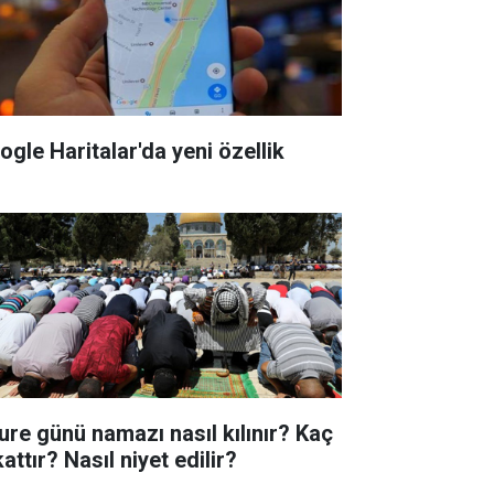
ogle Haritalar'da yeni özellik
ure günü namazı nasıl kılınır? Kaç
attır? Nasıl niyet edilir?