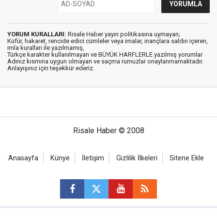
YORUM KURALLARI:
Risale Haber yayın politikasına uymayan;
Küfür, hakaret, rencide edici cümleler veya imalar, inançlara saldırı içeren,
imla kuralları ile yazılmamış,
Türkçe karakter kullanılmayan ve BÜYÜK HARFLERLE yazılmış yorumlar
Adınız kısmına uygun olmayan ve saçma rumuzlar onaylanmamaktadır.
Anlayışınız için teşekkür ederiz.
Risale Haber © 2008
Anasayfa
Künye
İletişim
Gizlilik İlkeleri
Sitene Ekle