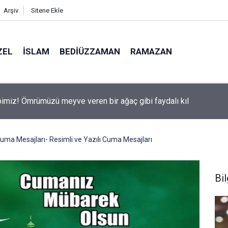
Arşiv
Sitene Ekle
ZEL
İSLAM
BEDIÜZZAMAN
RAMAZAN
aman: O parçacık hava, cilve-i kudret-i Ezeliyeye verilmezse, aci
 tezat olur
ma Mesajları- Resimli ve Yazılı Cuma Mesajları
Bil