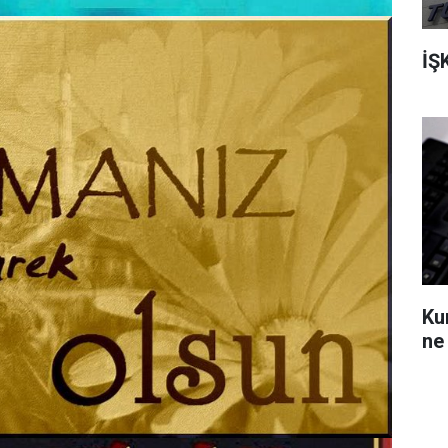
İŞ
Ku
ne