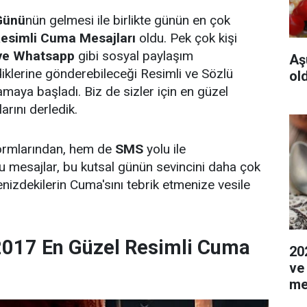
Günü
nün gelmesi ile birlikte günün en çok
esimli Cuma Mesajları
oldu. Pek çok kişi
 ve Whatsapp
gibi sosyal paylaşım
Aş
iklerine gönderebileceği Resimli ve Sözlü
ol
maya başladı. Biz de sizler için en güzel
rını derledik.
ormlarından, hem de
SMS
yolu ile
u mesajlar, bu kutsal günün sevincini daha çok
izdekilerin Cuma'sını tebrik etmenize vesile
2017 En Güzel Resimli Cuma
20
ve
me