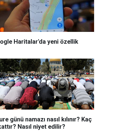
ogle Haritalar'da yeni özellik
ure günü namazı nasıl kılınır? Kaç
attır? Nasıl niyet edilir?