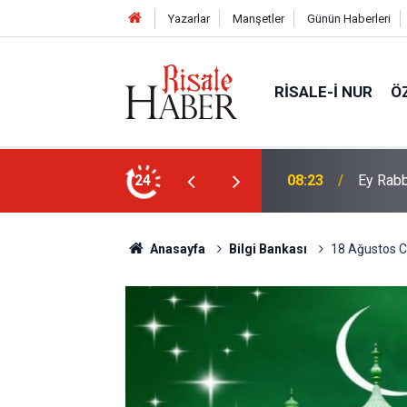
Yazarlar
Manşetler
Günün Haberleri
RISALE-I NUR
Ö
Bediüzz
en bir ağaç gibi faydalı kıl
24
02:15
hurafeli
Anasayfa
Bilgi Bankası
18 Ağustos Cu