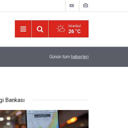
İstanbul
26 °C
p bir
01:45
Dünyaya önem verme ki, Allah seni sevsin
Günün tüm
haberleri
gi Bankası