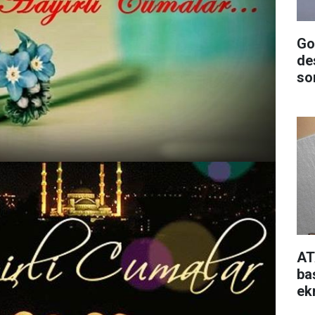
Go
de
so
AT
ba
ek