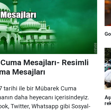
Go
 Cuma Mesajları- Resimli
uma Mesajları
 tarihi ile bir Mübarek Cuma
nın daha heyecanı içerisindeyiz.
Aş
rek
ook, Twitter, Whatsapp gibi Sosyal-