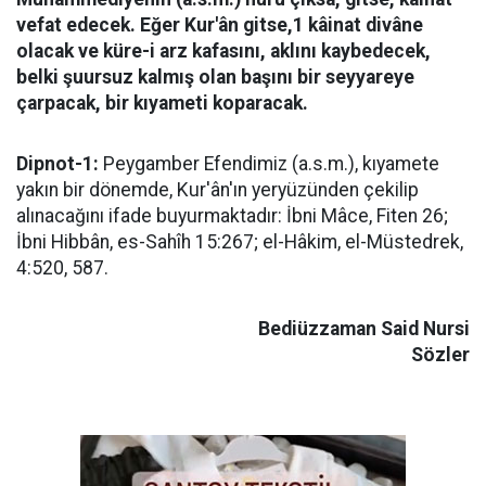
vefat edecek. Eğer Kur'ân gitse,1 kâinat divâne
olacak ve küre-i arz kafasını, aklını kaybedecek,
belki şuursuz kalmış olan başını bir seyyareye
çarpacak, bir kıyameti koparacak.
Dipnot-1:
Peygamber Efendimiz (a.s.m.), kıyamete
yakın bir dönemde, Kur'ân'ın yeryüzünden çekilip
alınacağını ifade buyurmaktadır: İbni Mâce, Fiten 26;
İbni Hibbân, es-Sahîh 15:267; el-Hâkim, el-Müstedrek,
4:520, 587.
Bediüzzaman Said Nursi
Sözler