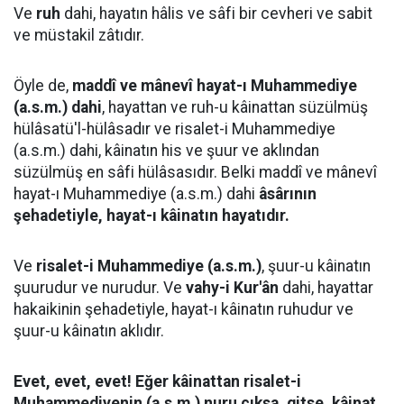
Ve
ruh
dahi, hayatın hâlis ve sâfi bir cevheri ve sabit
ve müstakil zâtıdır.
Öyle de,
maddî ve mânevî hayat-ı Muhammediye
(a.s.m.) dahi
, hayattan ve ruh-u kâinattan süzülmüş
hülâsatü'l-hülâsadır ve risalet-i Muhammediye
(a.s.m.) dahi, kâinatın his ve şuur ve aklından
süzülmüş en sâfi hülâsasıdır. Belki maddî ve mânevî
hayat-ı Muhammediye (a.s.m.) dahi
âsârının
şehadetiyle, hayat-ı kâinatın hayatıdır.
Ve
risalet-i Muhammediye (a.s.m.)
, şuur-u kâinatın
şuurudur ve nurudur. Ve
vahy-i Kur'ân
dahi, hayattar
hakaikinin şehadetiyle, hayat-ı kâinatın ruhudur ve
şuur-u kâinatın aklıdır.
Evet, evet, evet! Eğer kâinattan risalet-i
Muhammediyenin (a.s.m.) nuru çıksa, gitse, kâinat