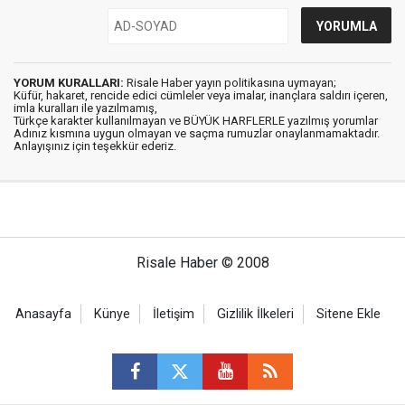
YORUM KURALLARI:
Risale Haber yayın politikasına uymayan;
Küfür, hakaret, rencide edici cümleler veya imalar, inançlara saldırı içeren,
imla kuralları ile yazılmamış,
Türkçe karakter kullanılmayan ve BÜYÜK HARFLERLE yazılmış yorumlar
Adınız kısmına uygun olmayan ve saçma rumuzlar onaylanmamaktadır.
Anlayışınız için teşekkür ederiz.
Risale Haber © 2008
Anasayfa
Künye
İletişim
Gizlilik İlkeleri
Sitene Ekle