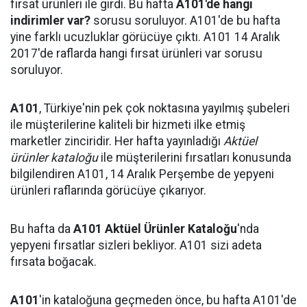
fırsat ürünleri ile girdi. Bu hafta
A101'de hangi
indirimler var?
sorusu soruluyor. A101'de bu hafta
yine farklı ucuzluklar görücüye çıktı. A101 14 Aralık
2017'de raflarda hangi fırsat ürünleri var sorusu
soruluyor.
A101
, Türkiye'nin pek çok noktasına yayılmış şubeleri
ile müşterilerine kaliteli bir hizmeti ilke etmiş
marketler zinciridir. Her hafta yayınladığı
Aktüel
ürünler kataloğu
ile müşterilerini fırsatları konusunda
bilgilendiren A101, 14 Aralık Perşembe de yepyeni
ürünleri raflarında görücüye çıkarıyor.
Bu hafta da
A101 Aktüel Ürünler Kataloğu
'nda
yepyeni fırsatlar sizleri bekliyor. A101 sizi adeta
fırsata boğacak.
A101
'in kataloğuna geçmeden önce, bu hafta A101'de