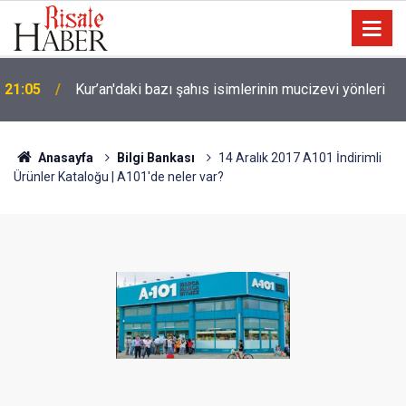
21:05
Kur’an'daki bazı şahıs isimlerinin mucizevi yönleri
Anasayfa
Bilgi Bankası
14 Aralık 2017 A101 İndirimli
Ürünler Kataloğu | A101'de neler var?