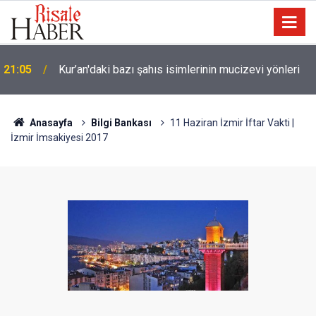
Trump, Amerika'da seçim kazanan Müslüman adaya
20:02
kin kustu
Anasayfa
Bilgi Bankası
11 Haziran İzmir İftar Vakti |
İzmir İmsakiyesi 2017