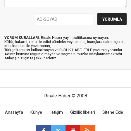
YORUM KURALLARI:
Risale Haber yayın politikasına uymayan;
Küfür, hakaret, rencide edici cümleler veya imalar, inançlara saldırı içeren,
imla kuralları ile yazılmamış,
Türkçe karakter kullanılmayan ve BÜYÜK HARFLERLE yazılmış yorumlar
Adınız kısmına uygun olmayan ve saçma rumuzlar onaylanmamaktadır.
Anlayışınız için teşekkür ederiz.
Risale Haber © 2008
Anasayfa
Künye
İletişim
Gizlilik İlkeleri
Sitene Ekle