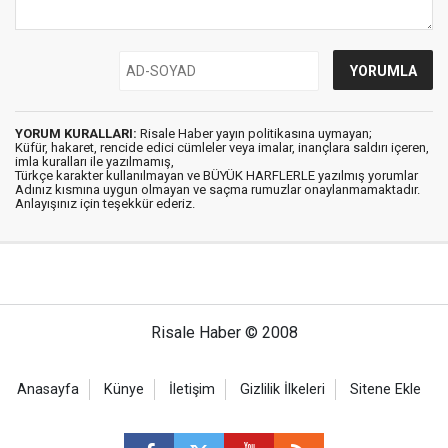
YORUM KURALLARI:
Risale Haber yayın politikasına uymayan;
Küfür, hakaret, rencide edici cümleler veya imalar, inançlara saldırı içeren,
imla kuralları ile yazılmamış,
Türkçe karakter kullanılmayan ve BÜYÜK HARFLERLE yazılmış yorumlar
Adınız kısmına uygun olmayan ve saçma rumuzlar onaylanmamaktadır.
Anlayışınız için teşekkür ederiz.
Risale Haber © 2008
Anasayfa
Künye
İletişim
Gizlilik İlkeleri
Sitene Ekle