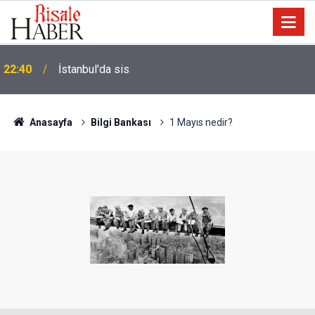
Biyoloji profesörünün parmağının ucunda niçin göz
21:18
yok?
Anasayfa
Bilgi Bankası
1 Mayıs nedir?