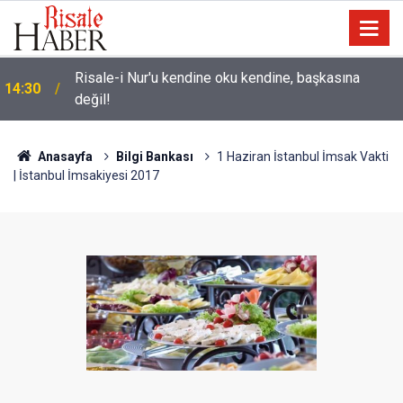
Üniversite adaylarına 'Sosyal medyanın
14:00
yönlendirdiği tercihler kariyeri riske atabilir' uyarısı
Anasayfa
Bilgi Bankası
1 Haziran İstanbul İmsak Vakti
| İstanbul İmsakiyesi 2017