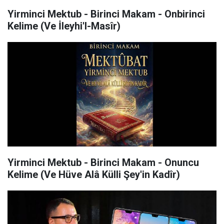
Yirminci Mektub - Birinci Makam - Onbirinci
Kelime (Ve İleyhi'l-Masîr)
Yirminci Mektub - Birinci Makam - Onuncu
Kelime (Ve Hüve Alâ Külli Şey'in Kadîr)