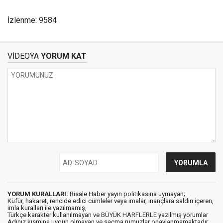
İzlenme: 9584
VİDEOYA
YORUM KAT
YORUM KURALLARI:
Risale Haber yayın politikasına uymayan;
Küfür, hakaret, rencide edici cümleler veya imalar, inançlara saldırı içeren,
imla kuralları ile yazılmamış,
Türkçe karakter kullanılmayan ve BÜYÜK HARFLERLE yazılmış yorumlar
Adınız kısmına uygun olmayan ve saçma rumuzlar onaylanmamaktadır.