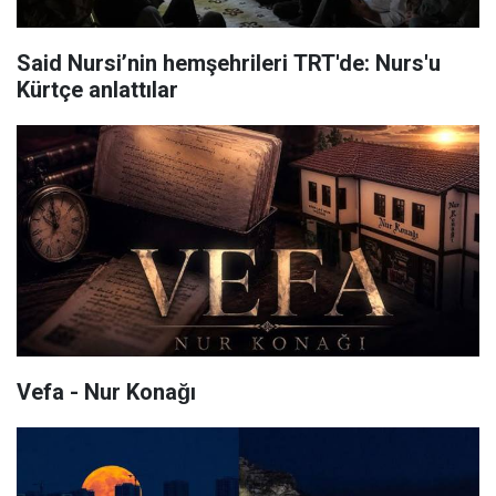
Said Nursi’nin hemşehrileri TRT'de: Nurs'u
Kürtçe anlattılar
Vefa - Nur Konağı