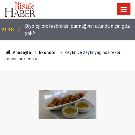
Biyoloji profesörünün parmağının ucunda niçin göz
21:18
yok?
Anasayfa
Ekonomi
Zeytin ve zeytinyağında rekor
ihracat beklentisi