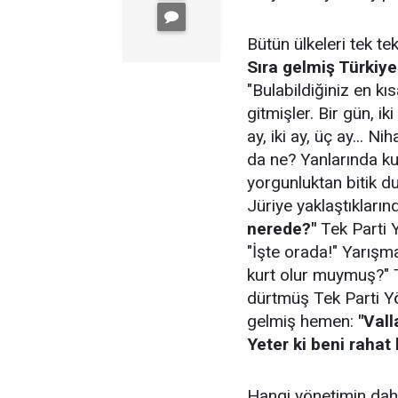
Bütün ülkeleri tek te
Sıra gelmiş Türkiye
"Bulabildiğiniz en kıs
gitmişler. Bir gün, iki
ay, iki ay, üç ay... N
da ne? Yanlarında k
yorgunluktan bitik d
Jüriye yaklaştıkları
nerede?"
Tek Parti 
"İşte orada!" Yarışm
kurt olur muymuş?" T
dürtmüş Tek Parti Yön
gelmiş hemen:
"Vall
Yeter ki beni rahat b
Hangi yönetimin dah