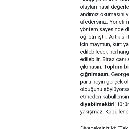
olayları nasıl değerl
andımız okumasını ye
afedersiniz, Yönetimi
yöntem sayesinde diğ
öğretmiştir. Artık s
için maymun, kurt ya
edilebilecek herhangi
edilebilir. Biraz can
çıkmasın.
Toplum bir
çığrılmasın.
George 
parti neyin gerçek o
olduğunu söylüyorsa 
etmeden kabullensin
diyebilmektir!"
türün
yakışmaz. Kabullene
Diyeceksiniz ki: "Tek