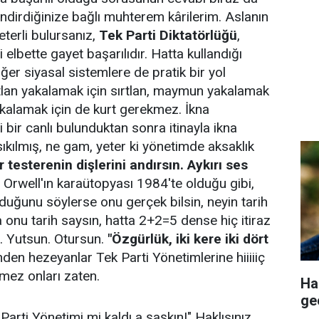
endirdiğinize bağlı muhterem kârilerim. Aslanın
terli bulursanız,
Tek Parti Diktatörlüğü
,
 elbette gayet başarılıdır. Hatta kullandığı
er siyasal sistemlere de pratik bir yol
ırtlan yakalamak için sırtlan, maymun yakalamak
kalamak için de kurt gerekmez. İkna
 bir canlı bulunduktan sonra itinayla ikna
ı sıkılmış, ne gam, yeter ki yönetimde aksaklık
 testerenin dişlerini andırsın. Aykırı ses
Orwell'ın karaütopyası 1984'te olduğu gibi,
lduğunu söylerse onu gerçek bilsin, neyin tarih
onu tarih saysın, hatta 2+2=5 dense hiç itiraz
. Yutsun. Otursun.
"Özgürlük, iki kere iki dört
den hezeyanlar Tek Parti Yönetimlerine hiiiiiç
mez onları zaten.
Ha
ge
 Parti Yönetimi mi kaldı a şaşkın!" Haklısınız.