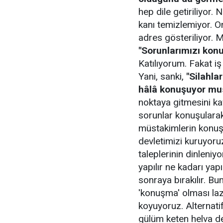
hep dile getiriliyor. 
kanı temizlemiyor. O
adres gösteriliyor. M
"Sorunlarımızı kon
Katılıyorum. Fakat i
Yani, sanki,
"Silahla
hâlâ konuşuyor mu
noktaya gitmesini k
sorunlar konuşularak
müstakimlerin konuşa
devletimizi kuruyoru
taleplerinin dinleniy
yapılır ne kadarı ya
sonraya bırakılır. Bu
'konuşma' olması laz
koyuyoruz. Alternat
gülüm keten helva d