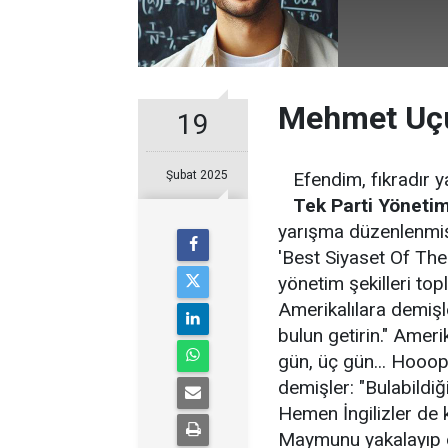
Mehmet Uç
19
Şubat 2025
Efendim, fıkradır ya
Tek Parti Yöneti
yarışma düzenlenmi
'Best Siyaset Of The 
yönetim şekilleri top
Amerikalılara demişle
bulun getirin." Amerik
gün, üç gün... Hooop.
demişler: "Bulabildiğ
Hemen İngilizler de 
Maymunu yakalayıp 