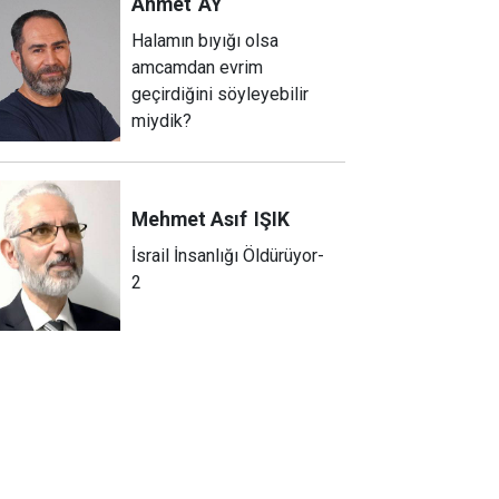
Ahmet
AY
Halamın bıyığı olsa
amcamdan evrim
geçirdiğini söyleyebilir
miydik?
Mehmet Asıf
IŞIK
İsrail İnsanlığı Öldürüyor-
2