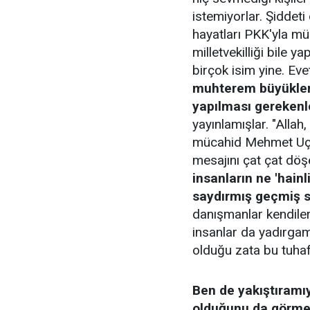
istemiyorlar. Şiddeti
hayatları PKK'yla mü
milletvekilliği bile 
birçok isim yine. Eve
muhterem büyükler
yapılması gerekenl
yayınlamışlar. "Allah,
mücahid Mehmet Uçum 
mesajını çat çat dö
insanların ne 'hainl
saydırmış geçmiş s
danışmanlar kendile
insanlar da yadırga
olduğu zata bu tuhafl
Ben de yakıştıramıy
olduğunu da görm