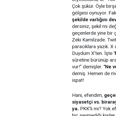
Çok şükür. Öyle birş
gölgesi oynuyor. Fak
şekilde varlığını d
dersiniz, şekil mi de
geçenlerde yine bir
Zeki Kamilzade. Twit
paracıklara yazık. X
Duydum X'ten. İşte
sûretine bürünüp ar
vur!" demişler.
"Ne v
demiş. Hemen de mesa
ispat!
Hani, efendim,
geçen
siyasetçi vs. birar
ya.
PKK'lı mı? Yok ef
hiç sevmediği kişiler