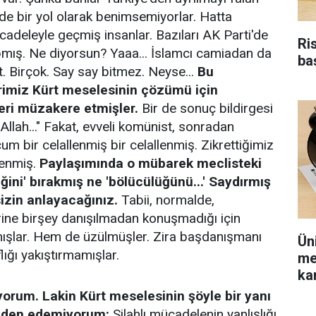
 de bir yol olarak benimsemiyorlar. Hatta
cadeleyle geçmiş insanlar. Bazıları AK Parti'de
Ri
yapmış. Ne diyorsun? Yaaa... İslamcı camiadan da
ba
t. Birçok. Say say bitmez. Neyse...
Bu
imiz Kürt meselesinin çözümü için
eri müzakere etmişler.
Bir de sonuç bildirgesi
 Allah..." Fakat, evveli komünist, sonradan
bir celallenmiş bir celallenmiş. Zikrettiğimiz
şenmiş.
Paylaşımında o mübarek meclisteki
iğini' bırakmış ne 'bölücülüğünü...' Saydırmış
izin anlayacağınız.
Tabii, normalde,
rine birşey danışılmadan konuşmadığı için
mışlar. Hem de üzülmüşler. Zira başdanışmanı
Ün
ığı yakıştırmamışlar.
me
kar
orum. Lakin Kürt meselesinin şöyle bir yanı
eden edemiyorum:
Silahlı mücadelenin yanlışlığı