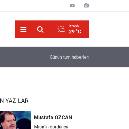
İstanbul
29 °C
14:30
Risale-i Nur'u kendine oku kendine, başkasına d
Günün tüm
haberleri
N YAZILAR
Mustafa
ÖZCAN
Mısır'ın dördüncü