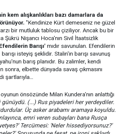
in kem alışkanlıkları bazı damarlara da
görünüyor.
"Kendinize Kürt demeseniz ne güzel
arzı bir mutluluk tablosu çiziliyor. Ancak bu bir
 Şükrü Nişancı Hoca'nın Sivil İtaatsizlik
'Efendilerin Barışı'
mıdır savunulan. Efendilerin
 barışı isteyiş şeklidir. Stalin'in barışı savunuş
yahu'nun barış planıdır. Bu zalimler, kendi
tan sonra, elbette dünyada savaş çıkmasını
 şartlarıyla...
 oyunun önsözünde Milan Kundera'nın anlattığı
günüydü. (...) Rus piyadeleri her yerdeydiler.
durdular. Üç asker arabamı aramaya koyuldu.
mlayınca, emri veren subayları bana Rusça
yetyes?' Tercümesi: 'Neler hissediyorsunuz?'
neler?' Sorusunda ne fesat, ne ironi saklıydı