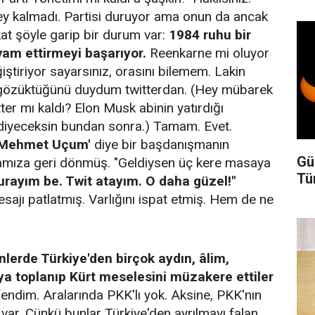
ey kalmadı. Partisi duruyor ama onun da ancak
at şöyle garip bir durum var:
1984 ruhu bir
evam ettirmeyi başarıyor.
Reenkarne mi oluyor
ğiştiriyor sayarsınız, orasını bilemem. Lakin
 gözüktüğünü duydum twitterdan. (Hey mübarek
ter mı kaldı? Elon Musk abinin yatırdığı
 diyeceksin bundan sonra.) Tamam. Evet.
'Mehmet Uçum'
diye bir başdanışmanın
Gü
amıza geri dönmüş. "Geldiysen üç kere masaya
Tü
urayım be. Twit atayım. O daha güzel!"
jı patlatmış. Varlığını ispat etmiş. Hem de ne
lerde Türkiye'den birçok aydın, âlim,
aya toplanıp Kürt meselesini müzakere ettiler
endim. Aralarında PKK'lı yok. Aksine, PKK'nın
 var. Çünkü bunlar Türkiye'den ayrılmayı falan