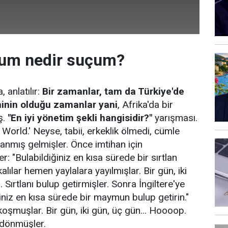
um nedir suçum?
, anlatılır:
Bir zamanlar, tam da Türkiye'de
minin olduğu zamanlar yani
, Afrika'da bir
ş.
"En iyi yönetim şekli hangisidir?"
yarışması.
World.' Neyse, tabii, erkeklik ölmedi, cümle
lanmış gelmişler. Önce imtihan için
r: "Bulabildiğiniz en kısa sürede bir sırtlan
alılar hemen yaylalara yayılmışlar. Bir gün, iki
 Sırtlanı bulup getirmişler. Sonra İngiltere'ye
iniz en kısa sürede bir maymun bulup getirin."
koşmuşlar. Bir gün, iki gün, üç gün... Hoooop.
dönmüşler.