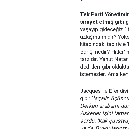
Tek Parti Yönetimin
sirayet etmiş gibi 
yaşayıp gideceğiz!" t
uzlaşma mıdır? Yoksa
kitabındaki tabiriyle
Barışı nedir? Hitler'in
tarzıdır. Yahut Netan
dedikleri gibi olduk
istemezler. Ama kendi
Jacques ile Efendisi
gibi: "
İşgalin üçüncü 
Derken arabamı dur
Askerler işini tama
sordu: 'Kak çuvstvu
ya da 'Duygularınız 