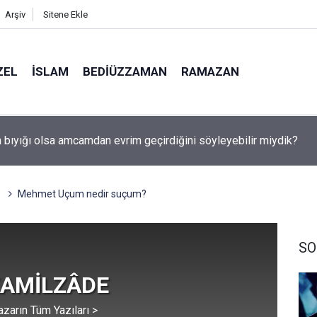
Arşiv
Sitene Ekle
ZEL
İSLAM
BEDIÜZZAMAN
RAMAZAN
utulması 12 Ağustos'ta: Türkiye'den görülecek mi?
Mehmet Uçum nedir suçum?
SO
KAMİLZÂDE
azarın Tüm Yazıları >