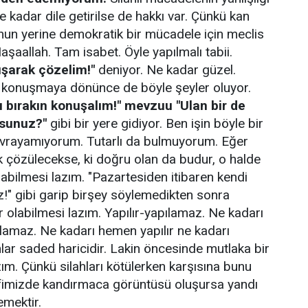
Ne kadar dile getirilse de hakkı var. Çünkü kan
nun yerine demokratik bir mücadele için meclis
aşaallah. Tam isabet. Öyle yapılmalı tabii.
uşarak çözelim!"
deniyor. Ne kadar güzel.
ş konuşmaya dönünce de böyle şeyler oluyor.
rı bırakın konuşalım!" mevzuu "Ulan bir de
sunuz?"
gibi bir yere gidiyor. Ben işin böyle bir
avrayamıyorum. Tutarlı da bulmuyorum. Eğer
 çözülecekse, ki doğru olan da budur, o halde
bilmesi lazım. "Pazartesiden itibaren kendi
z!" gibi garip birşey söylemedikten sonra
or olabilmesi lazım. Yapılır-yapılamaz. Ne kadarı
pılamaz. Ne kadarı hemen yapılır ne kadarı
nlar saded haricidir. Lakin öncesinde mutlaka bir
ım. Çünkü silahları kötülerken karşısına bunu
ifimizde kandırmaca görüntüsü oluşursa yandı
emektir.