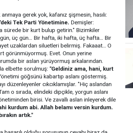
k anmaya gerek yok, kafanız şişmesin, hasılı:
'deki Tek Parti Yönetimine.
Demişler:
a sürede bir kurt bulup getirin." Bizimkiler
 gün, üç gün... Bir hafta, iki hafta, üç hafta... Bir
ihayet uzaklardan siluetleri belirmiş. Fakaaat... O
urt görünmüyormuş. Evet. Onun yerine
urumda bir aslan yürüyormuş arkalarından.
nda elbette sorulmuş:
"Geldiniz ama, hani, kurt
Yönetimi göğsünü kabartıp aslanı göstermiş.
ayı düzenleyenler cıkcıklamışlar. "Hiç aslandan
am o sırada, elindeki dipçikle, yorgun aslanı
etiminden birisi. Ve zavallı aslan inleyerek dile
ahi kurdum abi. Allah belamı versin kurdum.
ırakın artık."
a başarılı olduğu sorusunun cevabı biraz da