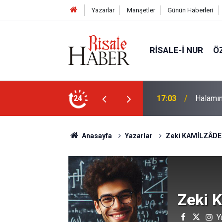
Yazarlar
Manşetler
Günün Haberleri
RISALE-I NUR
Ö
rim geçirdiğini söyleyebilir miydik?
24
16:05
Güneş T
Anasayfa
Yazarlar
Zeki KAMİLZÂDE
Zeki 
Y