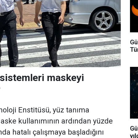
Gü
Tü
sistemleri maskeyi
r
oloji Enstitüsü, yüz tanıma
maske kullanımının ardından yüzde
Gü
nda hatalı çalışmaya başladığını
yıl