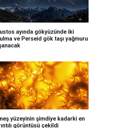
ustos ayında gökyüzünde iki
tulma ve Perseid gök taşı yağmuru
şanacak
neş yüzeyinin şimdiye kadarki en
ıntılı görüntüsü çekildi