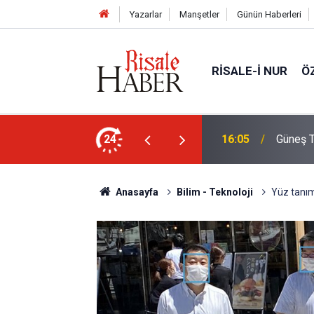
Yazarlar
Manşetler
Günün Haberleri
RISALE-I NUR
Ö
rim geçirdiğini söyleyebilir miydik?
24
16:05
Güneş T
Anasayfa
Bilim - Teknoloji
Yüz tanım