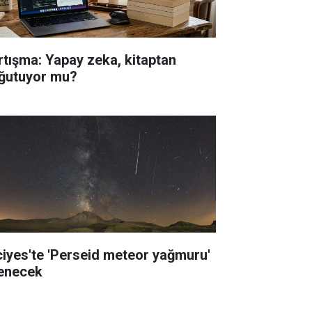
rtışma: Yapay zeka, kitaptan
ğutuyor mu?
ciyes'te 'Perseid meteor yağmuru'
lenecek