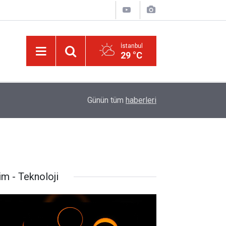
İstanbul
29 °C
14:30
Risale-i Nur'u kendine oku kendine, başkasına d
Günün tüm
haberleri
im - Teknoloji