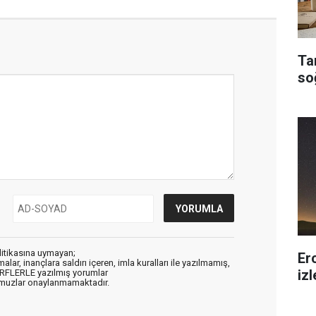
Ta
so
litikasına uymayan;
Er
alar, inançlara saldırı içeren, imla kuralları ile yazılmamış,
iz
ARFLERLE yazılmış yorumlar
muzlar onaylanmamaktadır.