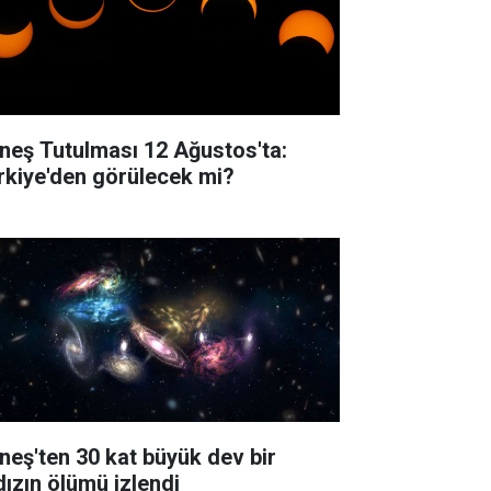
neş Tutulması 12 Ağustos'ta:
rkiye'den görülecek mi?
neş'ten 30 kat büyük dev bir
dızın ölümü izlendi