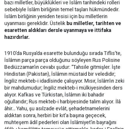
bazı milletler, büyüklükleri ve İslâm tarihindeki rolleri
sebebiyle İslâm birliğinin temel taşları hükmündedir.
İslâm birliğinin yeniden tesisi için bu milletlerin
uyanması gereklidir. Üstelik
bu milletler, tarihten ve
esaretten aldıkları dersle uyanmaya ve ittifaka
hazırdırlar.
1910’da Rusya’da esarette bulunduğu sırada Tiflis’te,
İslâmın parça parça olduğunu söyleyen Rus Polisine
Bediüzzaman’ın cevabı şudur: “Tahsile gitmişler. İşte
Hindistan (Pakistan), İslâmın müstaid bir veledidir;
İngiliz mekteb-i idadîsinde çalışıyor. Mısır, İslâm’ın zeki
bir mahdumudur; İngiliz mekteb-i mülkiyesinden ders
alıyor. Kafkas ve Türkistan, İslâmın iki bahadır
oğullarıdır; Rus mekteb-i harbiyesinde talim alıyor. İlâ
âhir… Yahu, şu asılzade evlât, şehadetnamelerini
aldıktan sonra, herbiri bir kıt’a başına geçecek,
muhteşem âdil pederleri olan İslâmiyet’in bayrağını