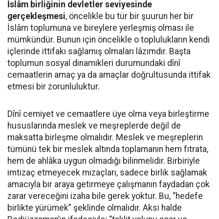
İslâm birliğinin devletler seviyesinde
gerçekleşmesi
, öncelikle bu tür bir şuurun her bir
İslâm toplumuna ve bireylere yerleşmiş olması ile
mümkündür. Bunun için öncelikle o toplulukların kendi
içlerinde ittifakı sağlamış olmaları lâzımdır. Başta
toplumun sosyal dinamikleri durumundaki dînî
cemaatlerin amaç ya da amaçlar doğrultusunda ittifak
etmesi bir zorunluluktur.
Dînî cemiyet ve cemaatlere üye olma veya birleştirme
hususlarında meslek ve meşreplerde değil de
maksatta birleşme olmalıdır. Meslek ve meşreplerin
tümünü tek bir meslek altında toplamanın hem fıtrata,
hem de ahlâka uygun olmadığı bilinmelidir. Birbiriyle
imtizaç etmeyecek mizaçları, sadece birlik sağlamak
amacıyla bir araya getirmeye çalışmanın faydadan çok
zarar vereceğini izaha bile gerek yoktur. Bu, “hedefe
birlikte yürümek” şeklinde olmalıdır. Aksi halde