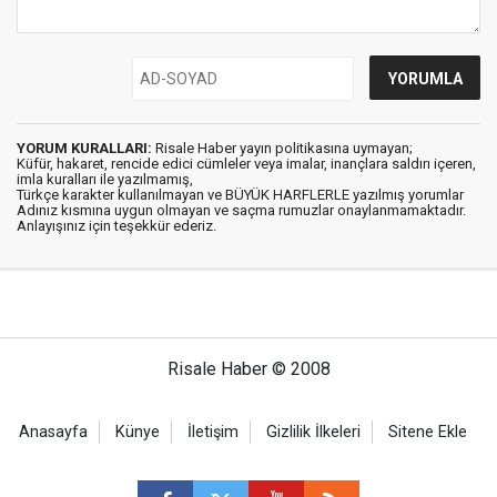
YORUM KURALLARI:
Risale Haber yayın politikasına uymayan;
Küfür, hakaret, rencide edici cümleler veya imalar, inançlara saldırı içeren,
imla kuralları ile yazılmamış,
Türkçe karakter kullanılmayan ve BÜYÜK HARFLERLE yazılmış yorumlar
Adınız kısmına uygun olmayan ve saçma rumuzlar onaylanmamaktadır.
Anlayışınız için teşekkür ederiz.
Risale Haber © 2008
Anasayfa
Künye
İletişim
Gizlilik İlkeleri
Sitene Ekle