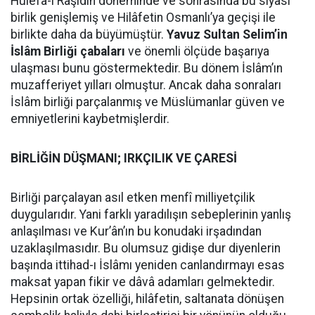
Hulefâ-i Râşidîn döneminde ve sonrasında bu siyâsî
birlik genişlemiş ve Hilâfetin Osmanlı’ya geçişi ile
birlikte daha da büyümüştür.
Yavuz Sultan Selim’in
İslâm Birliği çabaları
ve önemli ölçüde başarıya
ulaşması bunu göstermektedir. Bu dönem İslâm’ın
muzafferiyet yılları olmuştur. Ancak daha sonraları
İslâm birliği parçalanmış ve Müslümanlar güven ve
emniyetlerini kaybetmişlerdir.
BİRLİĞİN DÜŞMANI; IRKÇILIK VE ÇARESİ
Birliği parçalayan asıl etken menfî milliyetçilik
duygularıdır. Yani farklı yaradılışın sebeplerinin yanlış
anlaşılması ve Kur’ân’ın bu konudaki irşadından
uzaklaşılmasıdır. Bu olumsuz gidişe dur diyenlerin
başında ittihad-ı İslâmı yeniden canlandırmayı esas
maksat yapan fikir ve dâvâ adamları gelmektedir.
Hepsinin ortak özelliği, hilâfetin, saltanata dönüşen