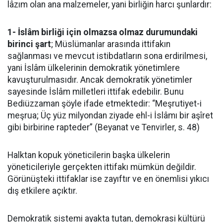
lâzım olan ana malzemeler, yani birliğin harcı şunlardır:
1- İslâm birliği için olmazsa olmaz durumundaki
birinci şart
; Müslümanlar arasında ittifakın
sağlanması ve mevcut istibdatların sona erdirilmesi,
yani İslâm ülkelerinin demokratik yönetimlere
kavuşturulmasıdır. Ancak demokratik yönetimler
sayesinde İslâm milletleri ittifak edebilir. Bunu
Bediüzzaman şöyle ifade etmektedir: “Meşrutiyet-i
meşrua; Üç yüz milyondan ziyade ehl-i İslâmı bir aşîret
gibi birbirine rapteder” (Beyanat ve Tenvirler, s. 48)
Halktan kopuk yöneticilerin başka ülkelerin
yöneticileriyle gerçekten ittifakı mümkün değildir.
Görünüşteki ittifaklar ise zayıftır ve en önemlisi yıkıcı
dış etkilere açıktır.
Demokratik sistemi ayakta tutan, demokrasi kültürü