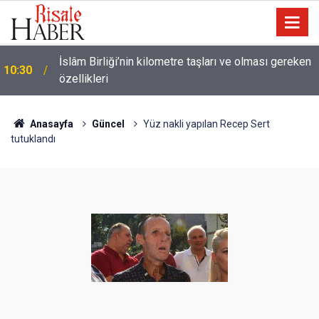
Ünlü futbolcu Dembele: Eşimin yüzünü
09:47
göstermemesi dini bir mesele!
Anasayfa
Güncel
Yüz nakli yapılan Recep Sert
tutuklandı