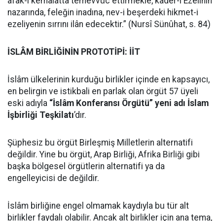
âfâk-ı kemâlâtta temevvüc ettirmekle, kader-i Ezelînin
nazarında, feleğin inadına, nev-i beşerdeki hikmet-i
ezeliyenin sırrını ilân edecektir.” (Nursî Sünûhat, s. 84)
İSLÂM BİRLİĞİNİN PROTOTİPİ: İİT
İslâm ülkelerinin kurduğu birlikler içinde en kapsayıcı,
en belirgin ve istikbali en parlak olan örgüt 57 üyeli
eski adıyla
“İslâm Konferansı Örgütü” yeni adı İslam
İşbirliği Teşkilatı
’dır.
Şüphesiz bu örgüt Birleşmiş Milletlerin alternatifi
değildir. Yine bu örgüt, Arap Birliği, Afrika Birliği gibi
başka bölgesel örgütlerin alternatifi ya da
engelleyicisi de değildir.
İslâm birliğine engel olmamak kaydıyla bu tür alt
birlikler faydalı olabilir. Ancak alt birlikler için ana tema,