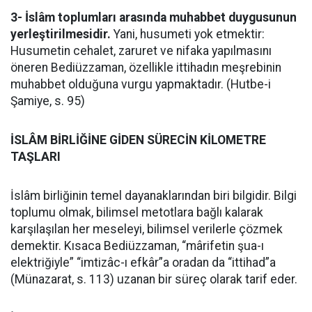
3- İslâm toplumları arasında muhabbet duygusunun
yerleştirilmesidir.
Yani, husumeti yok etmektir:
Husumetin cehalet, zaruret ve nifaka yapılmasını
öneren Bediüzzaman, özellikle ittihadın meşrebinin
muhabbet olduğuna vurgu yapmaktadır. (Hutbe-i
Şamiye, s. 95)
İSLÂM BİRLİĞİNE GİDEN SÜRECİN KİLOMETRE
TAŞLARI
İslâm birliğinin temel dayanaklarından biri bilgidir. Bilgi
toplumu olmak, bilimsel metotlara bağlı kalarak
karşılaşılan her meseleyi, bilimsel verilerle çözmek
demektir. Kısaca Bediüzzaman, “mârifetin şua-ı
elektriğiyle” “imtizâc-ı efkâr”a oradan da “ittihad”a
(Münazarat, s. 113) uzanan bir süreç olarak tarif eder.