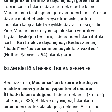
kimliğimiz birbirimizle dayanışmayı gerekli kılar.
Tüm insanları İslâm’a dâvet etmek elbette ki bir
Müslüman’ın başta gelen görevlerinden biridir. Ama bu
dâvete icabet etsinler veya etmesinler, bütün
insanlara karşı adalet ve iyilikle davranılması şarttır.
Yine, Müslüman olmayan topluluklarla verimli ve
faydalı diyaloğun temini için de esasen İslâm ittifakı
şarttır.
Bu ittifak ve dayanışmayı Bediüzzaman,
“ibâdet” ve “bu zamanın en büyük farz vazîfesi”
(Hutbe-i Şamiye, s. 94) olarak görür.
İSLÂM BİRLİĞİNİ GEREKLİ KILAN SEBEPLER
Bediüzzaman;
Müslüman’ları birbirine kardeş ve
maddî-mânevî yardımcı yapan temel unsurun
İttihad-ı İslâm olduğunu
ifade etmektedir. (Emirdağ
Lâhikası, s. 336) Birlik ve dayanışma, İslâmların
birbirinden destek alarak gelişmelerine; Allah’ın adını