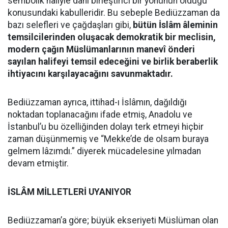
sembolik haliyle dahi birleştirici bir yönünün olduğu
konusundaki kabulleridir. Bu sebeple Bediüzzaman da
bazı selefleri ve çağdaşları gibi,
bütün İslâm âleminin
temsilcilerinden oluşacak demokratik bir meclisin,
modern çağın Müslümanlarının manevî önderi
sayılan halifeyi temsil edeceğini ve birlik beraberlik
ihtiyacını karşılayacağını savunmaktadır.
Bediüzzaman ayrıca, ittihad-ı İslâmın, dağıldığı
noktadan toplanacağını ifade etmiş, Anadolu ve
İstanbul’u bu özelliğinden dolayı terk etmeyi hiçbir
zaman düşünmemiş ve “Mekke’de de olsam buraya
gelmem lâzımdı.” diyerek mücadelesine yılmadan
devam etmiştir.
İSLÂM MİLLETLERİ UYANIYOR
Bediüzzaman’a göre; büyük ekseriyeti Müslüman olan