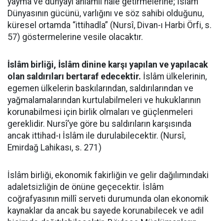
yayma ve dünyayı anlamlı hale getirmelerine; İslâm
Dünyasının gücünü, varlığını ve söz sahibi olduğunu,
küresel ortamda “ittihadla” (Nursî, Divan-ı Harbi Örfi, s.
57) göstermelerine vesile olacaktır.
İslâm birliği, İslâm dinine karşı yapılan ve yapılacak
olan saldırıları bertaraf edecektir.
İslâm ülkelerinin,
egemen ülkelerin baskılarından, saldırılarından ve
yağmalamalarından kurtulabilmeleri ve hukuklarının
korunabilmesi için birlik olmaları ve güçlenmeleri
gereklidir. Nursî’ye göre bu saldırıların karşısında
ancak ittihad-ı İslâm ile durulabilecektir. (Nursî,
Emirdağ Lahikası, s. 271)
İslâm birliği, ekonomik fakirliğin ve gelir dağılımındaki
adaletsizliğin de önüne geçecektir. İslâm
coğrafyasının millî serveti durumunda olan ekonomik
kaynaklar da ancak bu sayede korunabilecek ve adil