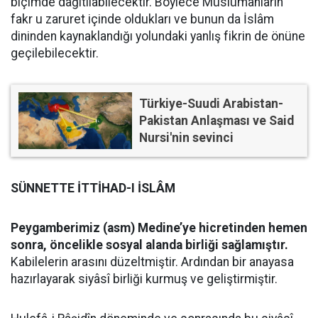
biçimde dağıtılabilecektir. Böylece Müslümanların
fakr u zaruret içinde oldukları ve bunun da İslâm
dininden kaynaklandığı yolundaki yanlış fikrin de önüne
geçilebilecektir.
Türkiye-Suudi Arabistan-
Pakistan Anlaşması ve Said
Nursi'nin sevinci
SÜNNETTE İTTİHAD-I İSLÂM
Peygamberimiz (asm) Medine’ye hicretinden hemen
sonra, öncelikle sosyal alanda birliği sağlamıştır.
Kabilelerin arasını düzeltmiştir. Ardından bir anayasa
hazırlayarak siyâsî birliği kurmuş ve geliştirmiştir.