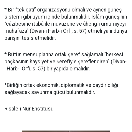
* Bir “tek çatı” organizasyonu olmalı ve aynen güneş
sistemi gibi uyum içinde bulunmalıdır. İslâm güneşinin
“câzibesine ittibâ ile muvazene ve âheng-i umumiyeyi
muhafaza” (Divan-ı Harb-i Örfi, s. 57) etmeli yani dünya
barışını tesis etmelidir.
* Bütün mensuplarına ortak şeref sağlamalı “herkesi
başkasının haysiyet ve şerefiyle şereflendiren” (Divan-
ı Harb-i Örfi, s. 57) bir yapıda olmalıdır.
*Birliğin ortak ekonomik, diplomatik ve caydırıcılığı
sağlayacak savunma gücü bulunmalıdır.
Risale-i Nur Enstitüsü