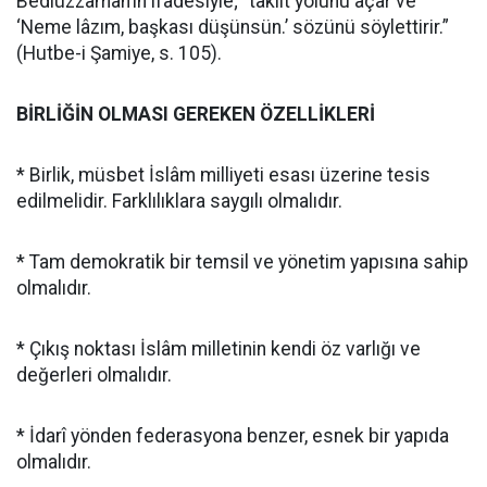
Bediüzzaman’ın ifadesiyle; “taklit yolunu açar ve
‘Neme lâzım, başkası düşünsün.’ sözünü söylettirir.”
(Hutbe-i Şamiye, s. 105).
BİRLİĞİN OLMASI GEREKEN ÖZELLİKLERİ
* Birlik, müsbet İslâm milliyeti esası üzerine tesis
edilmelidir. Farklılıklara saygılı olmalıdır.
* Tam demokratik bir temsil ve yönetim yapısına sahip
olmalıdır.
* Çıkış noktası İslâm milletinin kendi öz varlığı ve
değerleri olmalıdır.
* İdarî yönden federasyona benzer, esnek bir yapıda
olmalıdır.