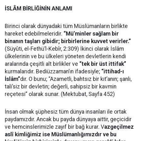
İSLÂM BİRLİĞİNİN ANLAMI
Birinci olarak dünyadaki tüm Müslümanların birlikte
hareket edebilmeleridir.
“Mü’minler sağlam bir
binanın taşları gibidir; birbirlerine kuvvet verirler.”
(Süyûti, el-Fethü’l-Kebîr, 2:309) İkinci olarak İslâm
ülkelerinin ve bu ülkeleri yöneten devletlerin kendi
aralarında çeşitli alt birlikler ve
“tek bir üst ittifak”
kurmalarıdır. Bediüzzaman’ın ifadesiyle;
“ittihad-ı
İslâm”
dır. O bunu; “Azametli, bahtsız bir kıt’anın; şanlı,
tali’siz bir devletin; değerli, sahipsiz bir kavmin
reçetesi” olarak sunar. (Mektubat, Sayfa 452)
İnsan olmak şüphesiz tüm dünya insanları ile ortak
paydamızdır. Ancak bu payda dünyaya aittir, geçicidir
ve hemcinslerimizle zayıf bir bağ kurar. V
azgeçilmez
aslî kimliğimiz ise Müslümanlığımızdır ve bu