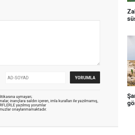
Za
sü
Şan
litikasına uymayan;
alar, inançlara saldırı içeren, imla kuralları ile yazılmamış,
gö
ARFLERLE yazılmış yorumlar
muzlar onaylanmamaktadır.