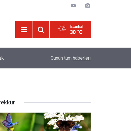
İstanbul
30 °C
Terörist israilin hapishanelerinde alıkonan Filisti
13:30
Günün tüm
haberleri
iki katına çıktı
fekkür