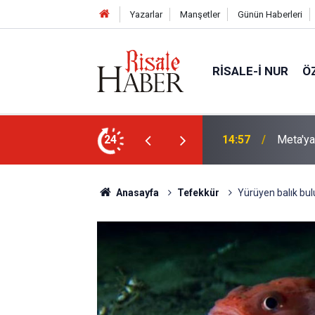
Yazarlar
Manşetler
Günün Haberleri
RISALE-I NUR
Ö
nda rekor ceza: 567 milyon dolar ödeyecek
24
13:40
Çile çek
Anasayfa
Tefekkür
Yürüyen balık bu