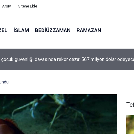
Arşiv
Sitene Ekle
ZEL
İSLAM
BEDIÜZZAMAN
RAMAZAN
ilen yol!
lundu
Te