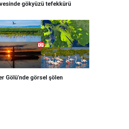
rvesinde gökyüzü tefekkürü
er Gölü'nde görsel şölen