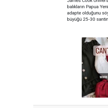
James Cook Üniversi
balıkların Papua Yen
adapte olduğunu söyl
büyüğü 25-30 santim