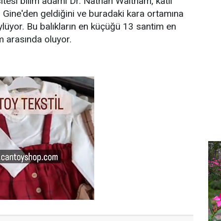
tesi bilim adamı Dr. Nathan Waltham, katil
i Gine'den geldiğini ve buradaki kara ortamına
üyor. Bu balıkların en küçüğü 13 santim en
 arasında oluyor.