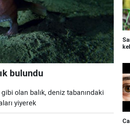
Sa
ke
ık bulundu
gibi olan balık, deniz tabanındaki
ları yiyerek
Can