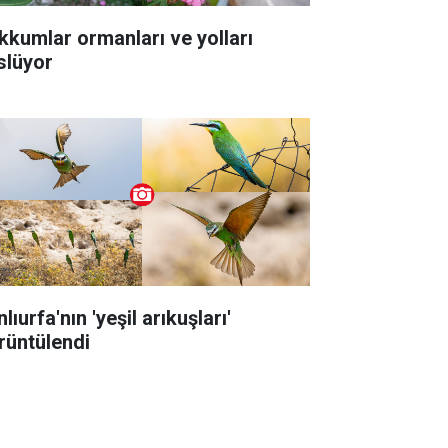
kkumlar ormanları ve yolları
slüyor
lıurfa'nın 'yeşil arıkuşları'
rüntülendi