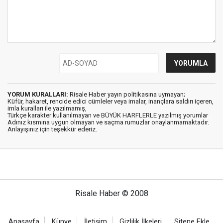
YORUM KURALLARI:
Risale Haber yayın politikasına uymayan;
Küfür, hakaret, rencide edici cümleler veya imalar, inançlara saldırı içeren,
imla kuralları ile yazılmamış,
Türkçe karakter kullanılmayan ve BÜYÜK HARFLERLE yazılmış yorumlar
Adınız kısmına uygun olmayan ve saçma rumuzlar onaylanmamaktadır.
Anlayışınız için teşekkür ederiz.
Risale Haber © 2008
Anasayfa
Künye
İletişim
Gizlilik İlkeleri
Sitene Ekle