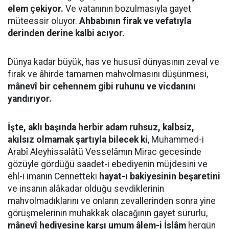
elem çekiyor.
Ve vatanının bozulmasıyla gayet
müteessir oluyor.
Ahbabının firak ve vefatıyla
derinden derine kalbi acıyor.
Dünya kadar büyük, has ve hususî dünyasının zeval ve
firak ve âhirde tamamen mahvolmasını düşünmesi,
mânevî bir cehennem gibi ruhunu ve vicdanını
yandırıyor.
İşte, aklı başında herbir adam ruhsuz, kalbsiz,
akılsız olmamak şartıyla bilecek ki
, Muhammed-i
Arabî Aleyhissalâtü Vesselâmın Mirac gecesinde
gözüyle gördüğü saadet-i ebediyenin müjdesini ve
ehl-i imanın Cennetteki
hayat-ı bakiyesinin beşaretini
ve insanın alâkadar olduğu sevdiklerinin
mahvolmadıklarını ve onların zevallerinden sonra yine
görüşmelerinin muhakkak olacağının gayet sürurlu,
mânevî hediyesine karşı umum âlem-i İslâm
hergün