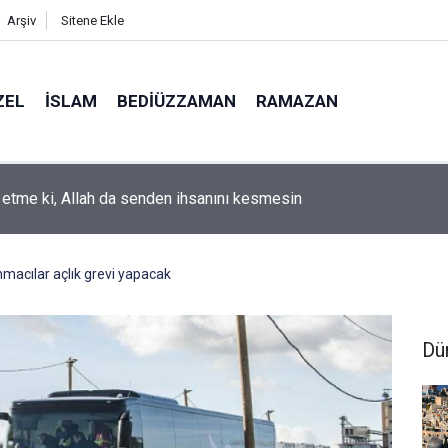
Arşiv
Sitene Ekle
ZEL
İSLAM
BEDIÜZZAMAN
RAMAZAN
k etme ki, Allah da senden ihsanını kesmesin
nmacılar açlık grevi yapacak
Dü