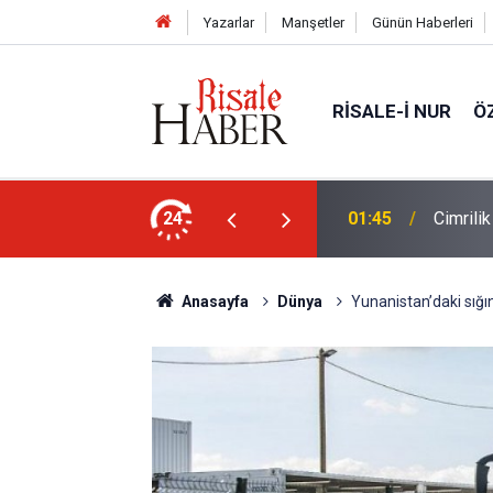
Yazarlar
Manşetler
Günün Haberleri
RISALE-I NUR
Ö
ün bu kelime ile saadet-i ebediye müjdesine
24
01:45
Cimrili
Anasayfa
Dünya
Yunanistan’daki sığı