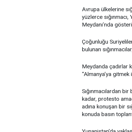
Avrupa ülkelerine sığ
yüzlerce sığınmacı
Meydanı’nda gösteri
Çoğunluğu Suriyelile
bulunan sığınmacılar
Meydanda çadırlar kur
“Almanya’ya gitmek is
Sığınmacılardan bir 
kadar, protesto amac
adına konuşan bir s
konuda basın toplantı
Yunanistan’da yaklaşı