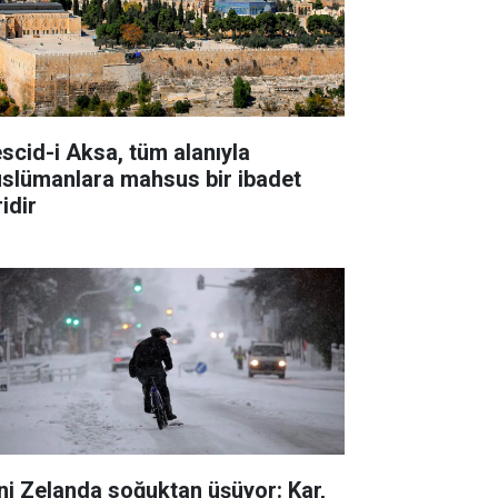
scid-i Aksa, tüm alanıyla
slümanlara mahsus bir ibadet
idir
ni Zelanda soğuktan üşüyor: Kar,