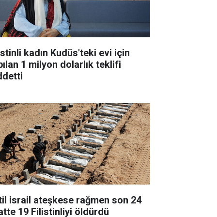
istinli kadın Kudüs'teki evi için
ılan 1 milyon dolarlık teklifi
ddetti
til israil ateşkese rağmen son 24
tte 19 Filistinliyi öldürdü