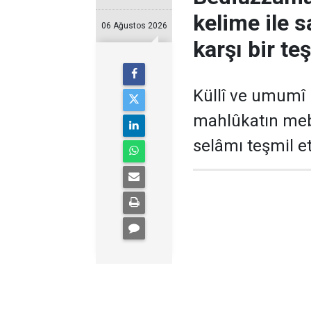
kelime ile 
06 Ağustos 2026
karşı bir t
Küllî ve umumî 
mahlûkatın meb
selâmı teşmil e