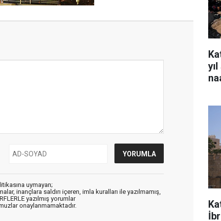
Kat
yı
na
litikasına uymayan;
alar, inançlara saldırı içeren, imla kuralları ile yazılmamış,
ARFLERLE yazılmış yorumlar
Ka
muzlar onaylanmamaktadır.
İb