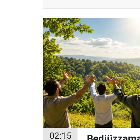
02:15
Bediüzzama