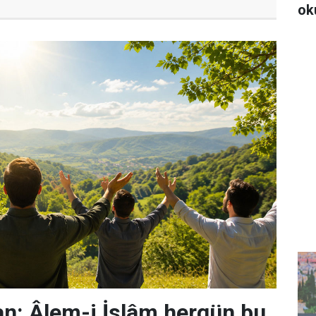
ok
n: Âlem-i İslâm hergün bu