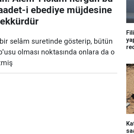
saadet-i ebediye müjdesine
eşekkürdür
Fil
yap
bir selâm suretinde gösterip, bütün
re
'usu olması noktasında onlara da o
tmiş
Ka
saa