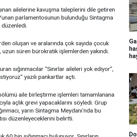
ınan ailelerine kavuşma taleplerini dile getiren
, Yunan parlamentosunun bulunduğu Sintagma
 düzenledi.
Ga
rden oluşan ve aralarında çok sayıda çocuk
ha
, uzun süren bürokratik işlemlerden yakındı.
ha
an sığınmacılar “Sınırlar aileleri yok ediyor”,
tiyoruz” yazılı pankartlar açtı.
bölümü aile birleştirme işlemleri tamamlanana
ıyla açlık grevi yapacaklarını söyledi. Grup
ığınmacı, yarın Sintagma Meydanı'nda bu
sı düzenleyeceklerini belirtti.
Do
k 60 bin sığınmacı bulunuyor. Sınırların