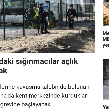
Me
Mü
yer
daki sığınmacılar açlık
ak
elerine kavuşma talebinde bulunan
tina'da kent merkezinde kurdukları
k grevine başlayacak.
Ye