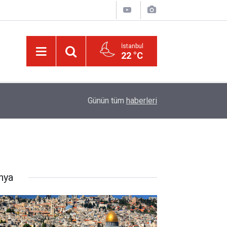
İstanbul
22 °C
01:15
Bildirilmedi mi ki insan için, kendi çalıştığından
Günün tüm
haberleri
nya