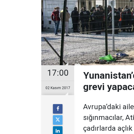
17:00
Yunanistan’
grevi yapac
02 Kasım 2017
Avrupa’daki ail
sığınmacılar, A
çadırlarda açlı