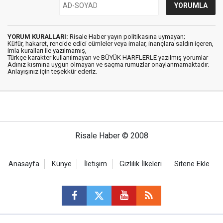
YORUM KURALLARI:
Risale Haber yayın politikasına uymayan;
Küfür, hakaret, rencide edici cümleler veya imalar, inançlara saldırı içeren,
imla kuralları ile yazılmamış,
Türkçe karakter kullanılmayan ve BÜYÜK HARFLERLE yazılmış yorumlar
Adınız kısmına uygun olmayan ve saçma rumuzlar onaylanmamaktadır.
Anlayışınız için teşekkür ederiz.
Risale Haber © 2008
Anasayfa
Künye
İletişim
Gizlilik İlkeleri
Sitene Ekle