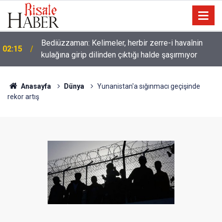
Müslümanlardan dilinizi çekin, onlardan biri
01:45
öldüğünde de
Anasayfa
Dünya
Yunanistan'a sığınmacı geçişinde
rekor artış