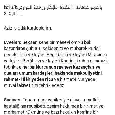
بِاسْمِهِ سُبْحَانَهُ 1 اَلسَّلاَمُ عَلَيْكُمْ وَرَحْمَةُ اللهِ وَبَرَكَاتُهُ اَبَدًا
دَۤائِمًا 2
Aziz, sıddık kardeşlerim,
Evvelen:
Seksen sene bir mânevî ömr-ü bâki
kazandıran şuhur-u selâsenizi ve mübarek kudsî
gecelerinizi ve leyle-i Regaibinizi ve leyle-i Miracınızı
ve leyle-i Berâtınızı ve leyle-i Kadrinizi ruh u canımızla
tebrik ve
herbir Nurcunun mânevî kazançları ve
duaları umum kardeşleri hakkında makbuliyetini
rahmet-i İlâhiyeden rica
ve hizmet-i Nuriyede
muvaffakiyetinizi tebrik ederiz.
Saniyen:
Tesemmüm vesilesiyle nisyan-ı mutlak
hastalığının musibeti, benim hakkımda bir nimet ve
merhamet hükmüne ve bazı hakaikin keşfine bir