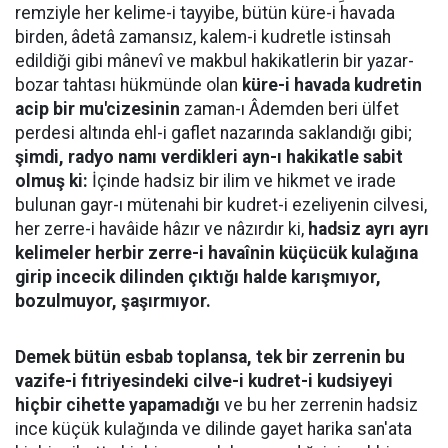
remziyle her kelime-i tayyibe, bütün küre-i havada
birden, âdetâ zamansız, kalem-i kudretle istinsah
edildiği gibi mânevî ve makbul hakikatlerin bir yazar-
bozar tahtası hükmünde olan
küre-i havada kudretin
acip bir mu'cizesinin
zaman-ı Âdemden beri ülfet
perdesi altında ehl-i gaflet nazarında saklandığı gibi;
şimdi, radyo namı verdikleri ayn-ı hakikatle sabit
olmuş ki:
İçinde hadsiz bir ilim ve hikmet ve irade
bulunan gayr-ı mütenahi bir kudret-i ezeliyenin cilvesi,
her zerre-i havâide hâzır ve nâzırdır ki,
hadsiz ayrı ayrı
kelimeler herbir zerre-i havaînin küçücük kulağına
girip incecik dilinden çıktığı halde karışmıyor,
bozulmuyor, şaşırmıyor.
Demek bütün esbab toplansa, tek bir zerrenin bu
vazife-i fıtriyesindeki cilve-i kudret-i kudsiyeyi
hiçbir cihette yapamadığı
ve bu her zerrenin hadsiz
ince küçük kulağında ve dilinde gayet harika san'ata