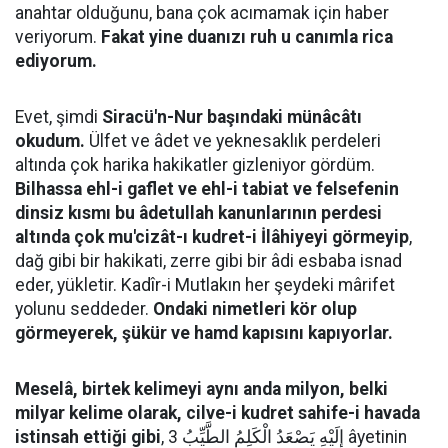
anahtar olduğunu, bana çok acımamak için haber
veriyorum.
Fakat yine duanızı ruh u canımla rica
ediyorum.
Evet, şimdi
Siracü'n-Nur başındaki münâcâtı
okudum.
Ülfet ve âdet ve yeknesaklık perdeleri
altında çok harika hakikatler gizleniyor gördüm.
Bilhassa ehl-i gaflet ve ehl-i tabiat ve felsefenin
dinsiz kısmı bu âdetullah kanunlarının perdesi
altında çok mu'cizât-ı kudret-i İlâhiyeyi görmeyip
,
dağ gibi bir hakikati, zerre gibi bir âdi esbaba isnad
eder, yükletir. Kadîr-i Mutlakın her şeydeki mârifet
yolunu seddeder.
Ondaki nimetleri kör olup
görmeyerek, şükür ve hamd kapısını kapıyorlar.
Meselâ, birtek kelimeyi aynı anda milyon, belki
milyar kelime olarak, cilve-i kudret sahife-i havada
istinsah ettiği gibi
, إِلَيْهِ يَصْعَدُ الْكَلِمُ الطَّيِّبُ 3 âyetinin