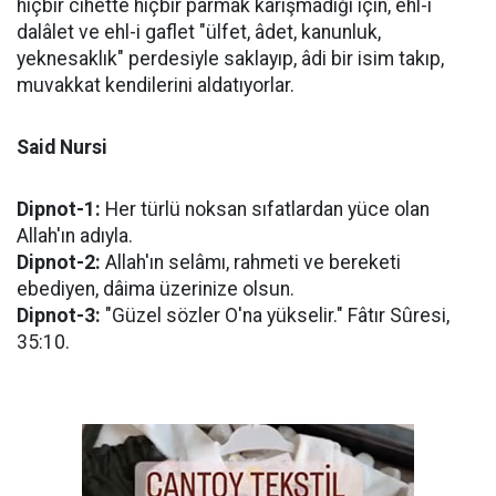
hiçbir cihette hiçbir parmak karışmadığı için, ehl-i
dalâlet ve ehl-i gaflet "ülfet, âdet, kanunluk,
yeknesaklık" perdesiyle saklayıp, âdi bir isim takıp,
muvakkat kendilerini aldatıyorlar.
Said Nursi
Dipnot-1:
Her türlü noksan sıfatlardan yüce olan
Allah'ın adıyla.
Dipnot-2:
Allah'ın selâmı, rahmeti ve bereketi
ebediyen, dâima üzerinize olsun.
Dipnot-3:
"Güzel sözler O'na yükselir." Fâtır Sûresi,
35:10.