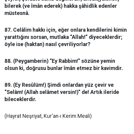
bilerek (ve îmân ederek) hakka şâhidlik edenler
müstesnâ.
87. Celâlim hakkı için, eğer onlara kendilerini kimin
yarattığını sorsan, mutlaka “Allah!” diyeceklerdir;
öyle ise (haktan) nasıl çevriliyorlar?
88. (Peygamberin) “Ey Rabbim!” sözüne yemin
olsun ki, doğrusu bunlar îmân etmez bir kavimdir.
89. (Ey Resûlüm!) Şimdi onlardan yüz çevir ve
“Selâm! (Allah selâmet versin!)” de! Artık ileride
bileceklerdir.
(Hayrat Neşriyat, Kur'an-ı Kerim Meali)