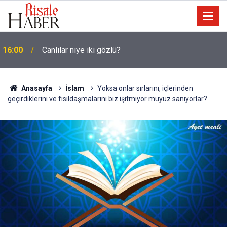
15:35
Sosyal medya, derslerde başarısızlığa yol açıyor
Anasayfa
İslam
Yoksa onlar sırlarını, içlerinden
geçirdiklerini ve fısıldaşmalarını biz işitmiyor muyuz sanıyorlar?