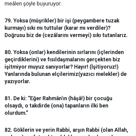
meâlen şöyle buyuruyor:
79. Yoksa (müşrikler) bir işi (peygambere tuzak
kurmayı) sıkı mı tuttular (karar mı verdiler)?
Doğrusu biz de (cezâlarını vermeyi) sıkı tutanlarız.
80. Yoksa (onlar) kendilerinin sırlarını (içlerinden
geçirdiklerini) ve fısıldaşmalarını gerçekten biz
işitmiyor muyuz sanıyorlar? Hayır! (İşitiyoruz!)
Yanlarında bulunan elçilerimiz(yazıcı melekler) de
yazıyorlar.
81. De ki: “Eğer Rahmân'ın (hâşâ!) bir çocuğu
olsaydı, o takdirde (ona) tapanların ilki ben
olurdum.”
82. Göklerin ve yerin Rabbi, arşın Rabbi (olan Allah,