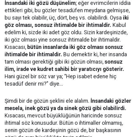
İnsandaki iki gözü düşünelim
; eğer evrimcilerin iddia
ettikleri gibi, bu gözler tesadüfen meydana gelmişse,
bu sayı tek olabilir, üç, dört, beş vs. olabilirdi. Oysa
iki
göz olması, sonsuz ihtimalde bir ihtimaldir.
Kabul
edelim ki, sizde iki adet göz oldu. Sizin kardeşinizde,
iki göz olması yine sonsuz ihtimalde bir ihtimaldir.
Kısacası,
bütün insanlarda iki göz olması sonsuz
ihtimalde bir ihtimaldir.
Bu demektir ki, her insanda
tam olması gerektiği gibi iki gözün olması,
sonsuz
ilim, irade ve kudret sahibi bir yaratıcıyı gösterir.
Hani güzel bir söz var ya; “Hep isabet edene hiç
tesadüf denir mi?” diye...
Şimdi bir de gözün şeklini ele alalım.
İnsandaki gözler
mesela, inek gözü ya da sinek gözü gibi olabilirdi.
Kısacası, mevcut büyüklüğünün haricinde sonsuz
ihtimal söz konusudur. Bütün o ihtimaller olmamış,
senin gözün de kardeşinin gözü de, bir başkasının