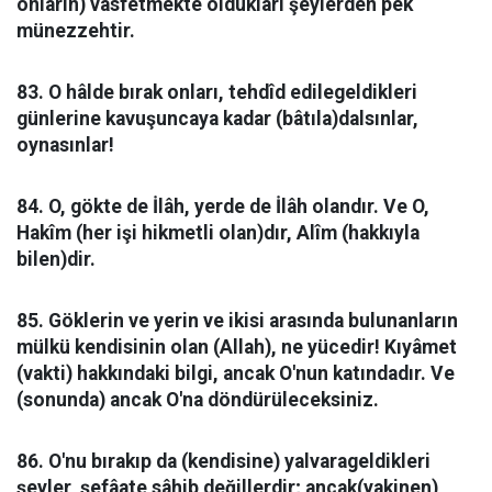
onların) vasfetmekte oldukları şeylerden pek
münezzehtir.
83. O hâlde bırak onları, tehdîd edilegeldikleri
günlerine kavuşuncaya kadar (bâtıla)dalsınlar,
oynasınlar!
84. O, gökte de İlâh, yerde de İlâh olandır. Ve O,
Hakîm (her işi hikmetli olan)dır, Alîm (hakkıyla
bilen)dir.
85. Göklerin ve yerin ve ikisi arasında bulunanların
mülkü kendisinin olan (Allah), ne yücedir! Kıyâmet
(vakti) hakkındaki bilgi, ancak O'nun katındadır. Ve
(sonunda) ancak O'na döndürüleceksiniz.
86. O'nu bırakıp da (kendisine) yalvarageldikleri
şeyler, şefâate sâhib değillerdir; ancak(yakinen)