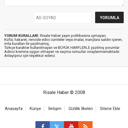
YORUM KURALLARI:
Risale Haber yayın politikasına uymayan;
Küfür, hakaret, rencide edici cümleler veya imalar, inançlara saldırı içeren,
imla kuralları ile yazılmamış,
Türkçe karakter kullanılmayan ve BÜYÜK HARFLERLE yazılmış yorumlar
Adınız kısmına uygun olmayan ve saçma rumuzlar onaylanmamaktadır.
Anlayışınız için teşekkür ederiz.
Risale Haber © 2008
Anasayfa
Künye
İletişim
Gizlilik İlkeleri
Sitene Ekle