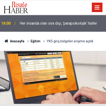
16:00
Her insanda olan sıra dışı, 'parapsikolojik' haller
Soykırımcı israil Gazze'de 300 günde en az 300
15:30
çocuğu katletti
Anasayfa
Eğitim
YKS giriş belgeleri erişime açıldı