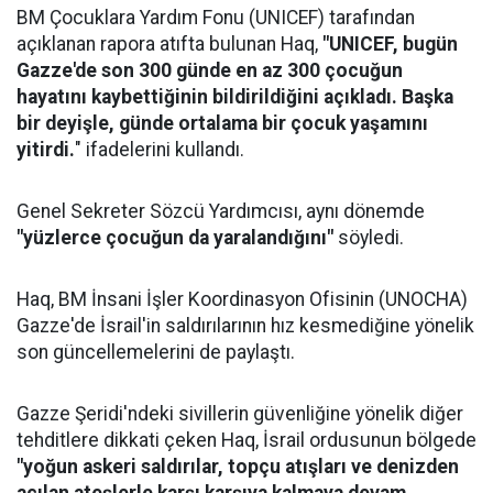
BM Çocuklara Yardım Fonu (UNICEF) tarafından
açıklanan rapora atıfta bulunan Haq,
"UNICEF, bugün
Gazze'de son 300 günde en az 300 çocuğun
hayatını kaybettiğinin bildirildiğini açıkladı. Başka
bir deyişle, günde ortalama bir çocuk yaşamını
yitirdi.
" ifadelerini kullandı.
Genel Sekreter Sözcü Yardımcısı, aynı dönemde
"yüzlerce çocuğun da yaralandığını"
söyledi.
Haq, BM İnsani İşler Koordinasyon Ofisinin (UNOCHA)
Gazze'de İsrail'in saldırılarının hız kesmediğine yönelik
son güncellemelerini de paylaştı.
Gazze Şeridi'ndeki sivillerin güvenliğine yönelik diğer
tehditlere dikkati çeken Haq, İsrail ordusunun bölgede
"yoğun askeri saldırılar, topçu atışları ve denizden