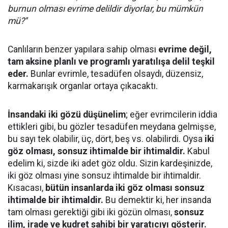
burnun olması evrime delildir diyorlar, bu mümkün
mü?''
Canlıların benzer yapılara sahip olması
evrime değil,
tam aksine planlı ve programlı yaratılışa delil teşkil
eder.
Bunlar evrimle, tesadüfen olsaydı, düzensiz,
karmakarışık organlar ortaya çıkacaktı.
İnsandaki iki gözü düşünelim
; eğer evrimcilerin iddia
ettikleri gibi, bu gözler tesadüfen meydana gelmişse,
bu sayı tek olabilir, üç, dört, beş vs. olabilirdi. Oysa
iki
göz olması, sonsuz ihtimalde bir ihtimaldir.
Kabul
edelim ki, sizde iki adet göz oldu. Sizin kardeşinizde,
iki göz olması yine sonsuz ihtimalde bir ihtimaldir.
Kısacası,
bütün insanlarda iki göz olması sonsuz
ihtimalde bir ihtimaldir.
Bu demektir ki, her insanda
tam olması gerektiği gibi iki gözün olması,
sonsuz
ilim, irade ve kudret sahibi bir yaratıcıyı gösterir.