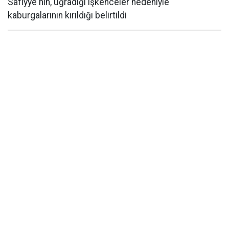
Safiyye'nin, uğradığı işkenceler nedeniyle
kaburgalarının kırıldığı belirtildi