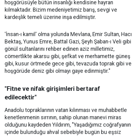
hoşgörüsüyle bütün insanlığı kendisine hayran
kılmaktadır. Bizim medeniyetimiz barış, sevgi ve
kardeşlik temeli üzerine inşa edilmiştir.
'İnsan-ı kamil' olma yolunda Mevlana, Emir Sultan, Hacı
Bektaş, Yunus Emre, Battal Gazi, Şeyh Şaban-ı Veli gibi
gönül sultanlarını rehber edinen aziz milletimiz,
cömertlikte akarsu gibi, şefkat ve merhamette güneş
gibi, kusur örtmede gece gibi, tevazuda toprak gibi ve
hoşgörüde deniz gibi olmayı gaye edinmiştir."
"Fitne ve nifak girişimleri bertaraf
edilecektir"
Anadolu topraklarının vatan kılınması ve muhabbetle
kenetlenmenin sırrının, sahip olunan manevi miras
olduğunu kaydeden Yıldırım, "Yaşadığımız coğrafyanın
içinde bulunduğu ahval sebebiyle bugün bu eşsiz