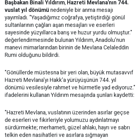
Başbakan Binali Yıldırım
,
Hazreti Mevlana'nın 744.
vuslat yıl dönümü
nedeniyle bir anma mesajı
yayımladı. "Yaşadığımız coğrafya, yetiştirdiği gönül
sultanlarının çağları aşan mesajları ve eserleri
sayesinde yüzyıllarca barış ve huzur yurdu olmuştur."
değerlendirmesinde bulunan Yıldırım, Anadolu'nun
manevi mimarlarından birinin de Mevlana Celaleddin
Rumi olduğunu bildirdi.
"Gönüllerde müstesna bir yeri olan, büyük mutasavvıf
Hazreti Mevlana'yı Hakk'a yürüyüşünün 744. yıl
dönümü vesilesiyle rahmet ve hürmetle yad ediyoruz."
ifadelerini kullanan Yıldırım mesajında şunları kaydetti:
"Hazreti Mevlana, vuslatının üzerinden asırlar geçse
de eserleri ve fikirleriyle yolumuzu aydınlatmayı
sürdürmekte; merhameti, güzel ahlakı, hayrı ve sabrı
telkin eden nasihatleri ve asırlara sığmayan