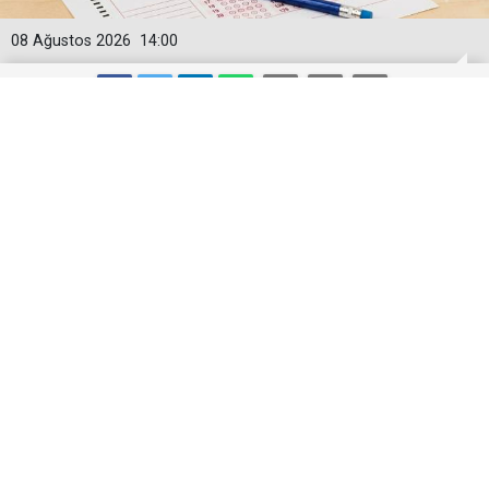
08 Ağustos 2026
14:00
Üniversite adaylarına 'Sosyal
medyanın yönlendirdiği tercihler
kariyeri riske atabilir' uyarısı
İstanbul Üniversitesi-Cerrahpaşa Hasan Ali Yücel
Eğitim Fakültesi Rehberlik ve Psikolojik Danışmanlık
Ana Bilim Dalı Başkanı Prof. Dr. Gamze Sart, YKS tercih
süreci, yurt dışı eğitim ve geleceğin mesleklerine
ilişkin değerlendirmelerde bulundu.