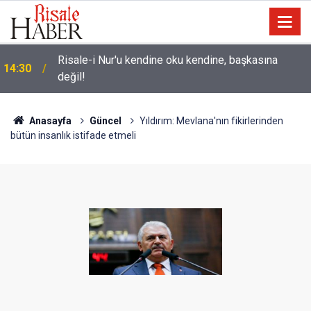
Üniversite adaylarına 'Sosyal medyanın
14:00
yönlendirdiği tercihler kariyeri riske atabilir' uyarısı
Anasayfa
Güncel
Yıldırım: Mevlana'nın fikirlerinden
bütün insanlık istifade etmeli