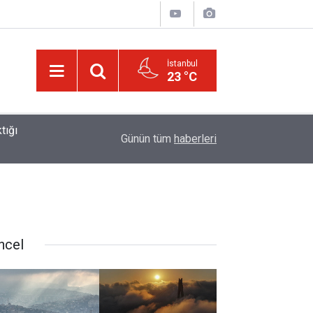
İstanbul
23 °C
01:15
Lût kavmine âid o alt-üst olan şehirleri de kaldır
Günün tüm
haberleri
ncel