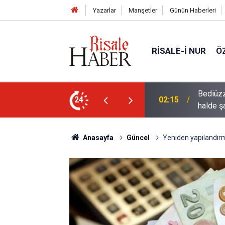
Yazarlar
Manşetler
Günün Haberleri
RISALE-I NUR
Ö
rre-i havaînin kulağına girip dilinden çıktığı
24
01:45
Müslüma
Anasayfa
Güncel
Yeniden yapılandırm