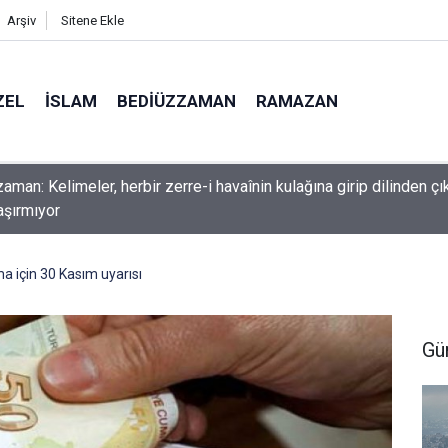
Arşiv
Sitene Ekle
ZEL
İSLAM
BEDIÜZZAMAN
RAMAZAN
nlardan dilinizi çekin, onlardan biri öldüğünde de
a için 30 Kasım uyarısı
Gü