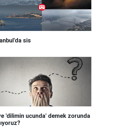
tanbul'da sis
ye 'dilimin ucunda' demek zorunda
lıyoruz?