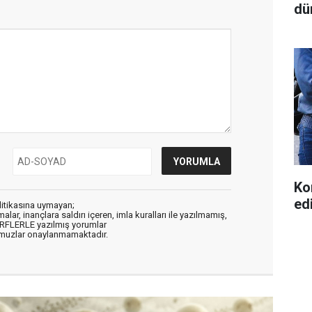
dü
Ko
ed
litikasına uymayan;
alar, inançlara saldırı içeren, imla kuralları ile yazılmamış,
ARFLERLE yazılmış yorumlar
muzlar onaylanmamaktadır.