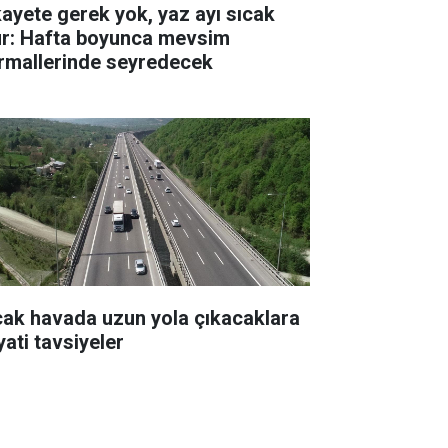
kayete gerek yok, yaz ayı sıcak
ur: Hafta boyunca mevsim
rmallerinde seyredecek
cak havada uzun yola çıkacaklara
yati tavsiyeler