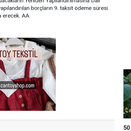
Alacakların Yeniden Yapılandırılmasına Dair
ılandırılan borçların 9. taksit ödeme süresi
a erecek. AA
50