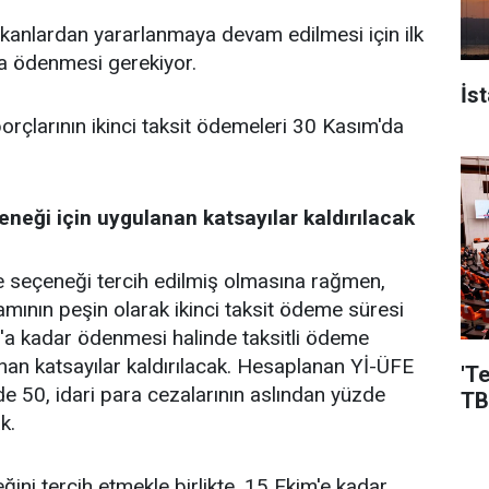
kanlardan yararlanmaya devam edilmesi için ilk
da ödenmesi gerekiyor.
İs
borçlarının ikinci taksit ödemeleri 30 Kasım'da
neği için uygulanan katsayılar kaldırılacak
e seçeneği tercih edilmiş olmasına rağmen,
amının peşin olarak ikinci taksit ödeme süresi
'a kadar ödenmesi halinde taksitli ödeme
nan katsayılar kaldırılacak. Hesaplanan Yİ-ÜFE
'T
de 50, idari para cezalarının aslından yüzde
TB
k.
ni tercih etmekle birlikte, 15 Ekim'e kadar