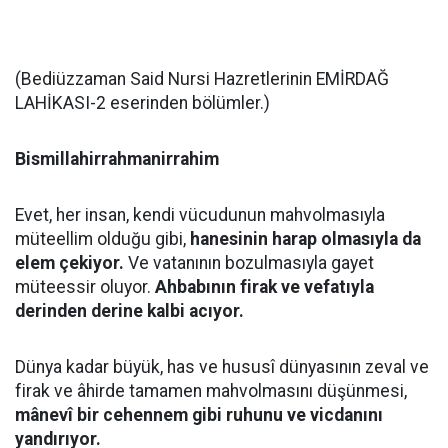
(Bediüzzaman Said Nursi Hazretlerinin EMİRDAĞ
LAHİKASI-2 eserinden bölümler.)
Bismillahirrahmanirrahim
Evet, her insan, kendi vücudunun mahvolmasıyla
müteellim olduğu gibi,
hanesinin harap olmasıyla da
elem çekiyor.
Ve vatanının bozulmasıyla gayet
müteessir oluyor.
Ahbabının firak ve vefatıyla
derinden derine kalbi acıyor.
Dünya kadar büyük, has ve hususî dünyasının zeval ve
firak ve âhirde tamamen mahvolmasını düşünmesi,
mânevî bir cehennem gibi ruhunu ve vicdanını
yandırıyor.