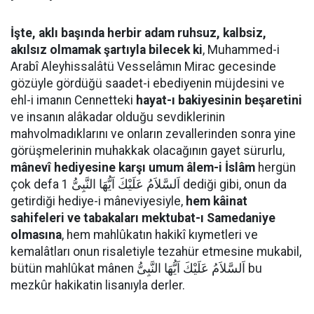
İşte, aklı başında herbir adam ruhsuz, kalbsiz,
akılsız olmamak şartıyla bilecek ki
, Muhammed-i
Arabî Aleyhissalâtü Vesselâmın Mirac gecesinde
gözüyle gördüğü saadet-i ebediyenin müjdesini ve
ehl-i imanın Cennetteki
hayat-ı bakiyesinin beşaretini
ve insanın alâkadar olduğu sevdiklerinin
mahvolmadıklarını ve onların zevallerinden sonra yine
görüşmelerinin muhakkak olacağının gayet sürurlu,
mânevî hediyesine karşı umum âlem-i İslâm
hergün
çok defa اَلسَّلاَمُ عَلَيْكَ اَيُّهَا النَّبِىُّ 1 dediği gibi, onun da
getirdiği hediye-i mâneviyesiyle,
hem kâinat
sahifeleri ve tabakaları mektubat-ı Samedaniye
olmasına
, hem mahlûkatın hakikî kıymetleri ve
kemalâtları onun risaletiyle tezahür etmesine mukabil,
bütün mahlûkat mânen اَلسَّلاَمُ عَلَيْكَ اَيُّهَا النَّبِىُّ bu
mezkûr hakikatin lisanıyla derler.