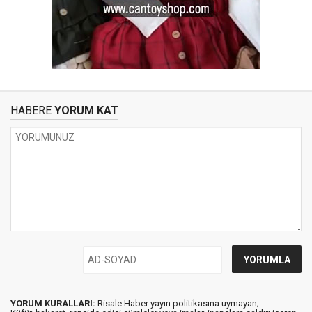
HABERE
YORUM KAT
YORUM KURALLARI:
Risale Haber yayın politikasına uymayan;