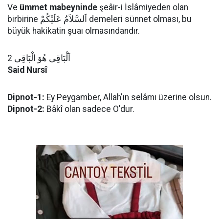
Ve
ümmet mabeyninde
şeâir-i İslâmiyeden olan
birbirine اَلسَّلاَمُ عَلَيْكُمْ demeleri sünnet olması, bu
büyük hakikatin şuaı olmasındandır.
اَلْبَاقِى هُوَ الْبَاقِى 2
Said Nursî
Dipnot-1:
Ey Peygamber, Allah'ın selâmı üzerine olsun.
Dipnot-2:
Bâkî olan sadece O'dur.