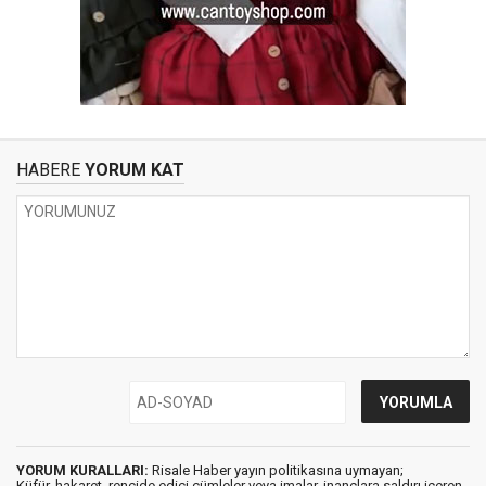
HABERE
YORUM KAT
YORUM KURALLARI:
Risale Haber yayın politikasına uymayan;
Küfür, hakaret, rencide edici cümleler veya imalar, inançlara saldırı içeren,