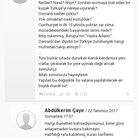
Neden? Nasıl? Niçin? Soruları sormaya biat eden bir
kuşak Türkiye'yi nereye uçurarak?
Osmanlı neden çöktü?
Yok olmaktan nasıl kurtulduk?
Cumhuriyet in ilk 15 yılında yoktan var olma
mücadelesindeki başarısının sırrını nedir?
Bitip tükenmiş; Avrupa'nın "Hasta Adamı"
Osmanlı'dan dipdiri bir Türkiye Cumhuriyeti hangi
müfredatı takip etmişti?
...
Tüm bunlar ortada dururken kendi kendimize yeni
icatlar çıkararak bir yere uçmak değil ancak
savruluruz.
Allah sonumuzu hayreylesin.
Yapılan bu değişiklik bu vatana yapılabilecek en
büyük ihanet tür!
Yanıtla
(0)
(13)
Abdülkerim Çayır
/ 22 Temmuz 2017
Cumartesi 17:57
Hangi ihanetten bahsediyorsunuz, kime göre
anlayamadım kusura bakmayın.
Halifeliği rafa kaldırmış, kuran harflerini