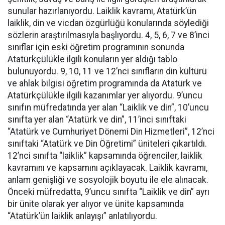
sunular hazırlanıyordu. Laiklik kavramı, Atatürk’ün
laiklik, din ve vicdan özgürlüğü konularında söylediği
sözlerin araştırılmasıyla başlıyordu. 4, 5, 6, 7 ve 8’inci
sınıflar için eski öğretim programının sonunda
Atatürkçülükle ilgili konuların yer aldığı tablo
bulunuyordu. 9, 10, 11 ve 12’nci sınıfların din kültürü
ve ahlak bilgisi öğretim programında da Atatürk ve
Atatürkçülükle ilgili kazanımlar yer alıyordu. 9’uncu
sınıfın müfredatında yer alan “Laiklik ve din”, 10’uncu
sınıfta yer alan “Atatürk ve din”, 11’inci sınıftaki
“Atatürk ve Cumhuriyet Dönemi Din Hizmetleri”, 12’nci
sınıftaki “Atatürk ve Din Öğretimi” üniteleri çıkartıldı.
12’nci sınıfta “laiklik” kapsamında öğrenciler, laiklik
kavramını ve kapsamını açıklayacak. Laiklik kavramı,
anlam genişliği ve sosyolojik boyutu ile ele alınacak.
Önceki müfredatta, 9’uncu sınıfta “Laiklik ve din” ayrı
bir ünite olarak yer alıyor ve ünite kapsamında
“Atatürk’ün laiklik anlayışı” anlatılıyordu.