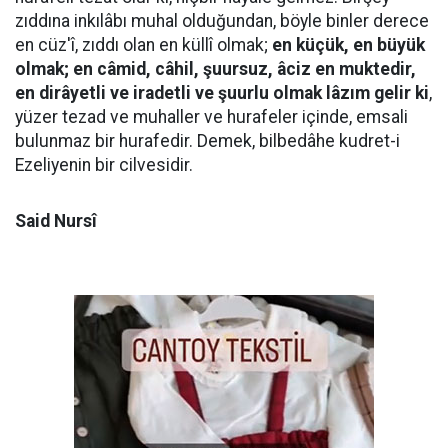
zıddına inkılâbı muhal olduğundan, böyle binler derece
en cüz'î, zıddı olan en küllî olmak;
en küçük, en büyük
olmak; en câmid, câhil, şuursuz, âciz en muktedir,
en dirâyetli ve iradetli ve şuurlu olmak lâzım gelir ki
,
yüzer tezad ve muhaller ve hurafeler içinde, emsali
bulunmaz bir hurafedir. Demek, bilbedâhe kudret-i
Ezeliyenin bir cilvesidir.
Said Nursî