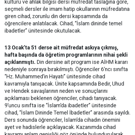
kültürü ve ahlak bilgisi dersi müfredat taslağına göre,
seçmeli dersler ile imam hatip okullarının müfredatına
giren cihad, zorunlu din dersi kapsamında da
öğrencilere anlatılacak. Cihad, “İslam dininde temel
ibadetler” ünitesinde okutulacak.
13 Ocak’ta 51 derse ait müfredat askıya çıkmış,
hafta başında da öğretim programlarının nihai şekli
açıklanmıştı.
Din dersine ait program ise AİHM kararı
nedeniyle sonraya bırakılmıştı. Öğrenciler 6’ncı sınıfta
“Hz. Muhammed’in Hayatı” ünitesinde cihad
kavramıyla tanışacak. Ünite kapsamında Bedir, Uhud
ve Hendek savaşlarının neden ve sonuçlarını
açıklaması beklenen öğrenciler, cihadı tanıyacak.
9’uncu sınıfta ise “İslam’da ibadetler” ünitesinde
cihad, “İslam Dininde Temel İbadetler” arasında sayıldı.
Ders sonunda öğrenciler, İslam’da cihadın önemini
ayet ve hadislerle açıklayacak. Kazanımda cihad
kavramı anlam genişliği göz önünde bulundurularak