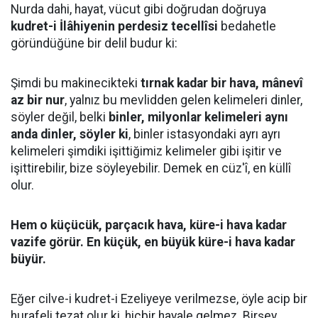
Nurda dahi, hayat, vücut gibi doğrudan doğruya
kudret-i İlâhiyenin perdesiz tecellîsi
bedahetle
göründüğüne bir delil budur ki:
Şimdi bu makinecikteki
tırnak kadar bir hava, mânevî
az bir nur
, yalnız bu mevlidden gelen kelimeleri dinler,
söyler değil, belki
binler, milyonlar kelimeleri aynı
anda dinler, söyler ki
, binler istasyondaki ayrı ayrı
kelimeleri şimdiki işittiğimiz kelimeler gibi işitir ve
işittirebilir, bize söyleyebilir. Demek en cüz'î, en küllî
olur.
Hem o küçücük, parçacık hava, küre-i hava kadar
vazife görür. En küçük, en büyük küre-i hava kadar
büyür.
Eğer cilve-i kudret-i Ezeliyeye verilmezse, öyle acip bir
hurafeli tezat olur ki, hiçbir hayale gelmez. Birşey