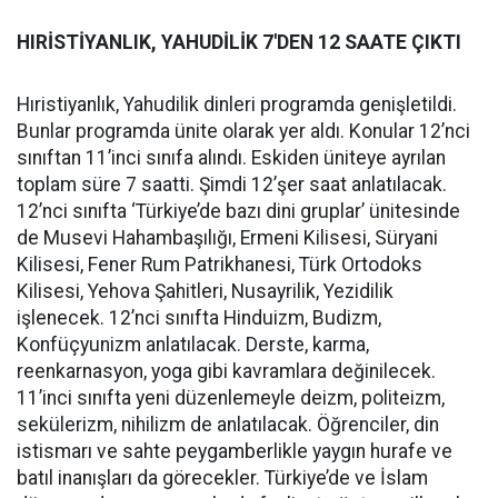
HIRİSTİYANLIK, YAHUDİLİK 7'DEN 12 SAATE ÇIKTI
Hıristiyanlık, Yahudilik dinleri programda genişletildi.
Bunlar programda ünite olarak yer aldı. Konular 12’nci
sınıftan 11’inci sınıfa alındı. Eskiden üniteye ayrılan
toplam süre 7 saatti. Şimdi 12’şer saat anlatılacak.
12’nci sınıfta ‘Türkiye’de bazı dini gruplar’ ünitesinde
de Musevi Hahambaşılığı, Ermeni Kilisesi, Süryani
Kilisesi, Fener Rum Patrikhanesi, Türk Ortodoks
Kilisesi, Yehova Şahitleri, Nusayrilik, Yezidilik
işlenecek. 12’nci sınıfta Hinduizm, Budizm,
Konfüçyunizm anlatılacak. Derste, karma,
reenkarnasyon, yoga gibi kavramlara değinilecek.
11’inci sınıfta yeni düzenlemeyle deizm, politeizm,
sekülerizm, nihilizm de anlatılacak. Öğrenciler, din
istismarı ve sahte peygamberlikle yaygın hurafe ve
batıl inanışları da görecekler. Türkiye’de ve İslam