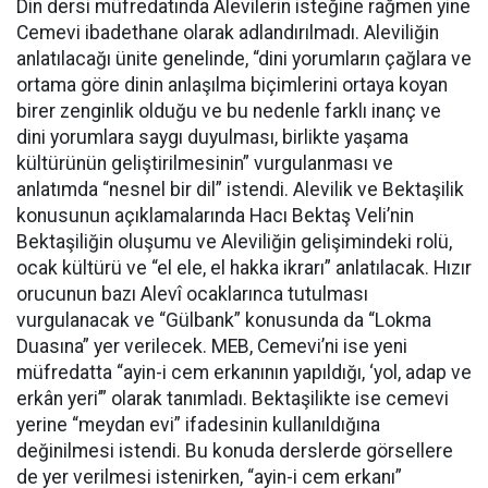
Din dersi müfredatında Alevilerin isteğine rağmen yine
Cemevi ibadethane olarak adlandırılmadı. Aleviliğin
anlatılacağı ünite genelinde, “dini yorumların çağlara ve
ortama göre dinin anlaşılma biçimlerini ortaya koyan
birer zenginlik olduğu ve bu nedenle farklı inanç ve
dini yorumlara saygı duyulması, birlikte yaşama
kültürünün geliştirilmesinin” vurgulanması ve
anlatımda “nesnel bir dil” istendi. Alevilik ve Bektaşilik
konusunun açıklamalarında Hacı Bektaş Veli’nin
Bektaşiliğin oluşumu ve Aleviliğin gelişimindeki rolü,
ocak kültürü ve “el ele, el hakka ikrarı” anlatılacak. Hızır
orucunun bazı Alevî ocaklarınca tutulması
vurgulanacak ve “Gülbank” konusunda da “Lokma
Duasına” yer verilecek. MEB, Cemevi’ni ise yeni
müfredatta “ayin-i cem erkanının yapıldığı, ‘yol, adap ve
erkân yeri’” olarak tanımladı. Bektaşilikte ise cemevi
yerine “meydan evi” ifadesinin kullanıldığına
değinilmesi istendi. Bu konuda derslerde görsellere
de yer verilmesi istenirken, “ayin-i cem erkanı”