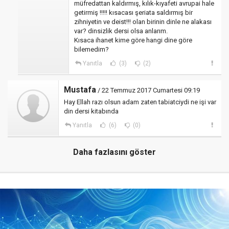
müfredattan kaldırmış, kılık-kıyafeti avrupai hale
getirmiş !!!!! kısacası şeriata saldırmış bir
zihniyetin ve deist!!! olan birinin dinle ne alakası
var? dinsizlik dersi olsa anlarım.
Kısaca ihanet kime göre hangi dine göre
bilemedim?
Yanıtla
(3)
(2)
Mustafa
/ 22 Temmuz 2017 Cumartesi 09:19
Hay Ellah razı olsun adam zaten tabiatciydi ne işi var
din dersi kitabında
Yanıtla
(6)
(0)
Daha fazlasını göster