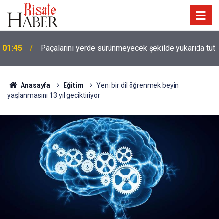
01:45
Paçalarını yerde sürünmeyecek şekilde yukarıda tut
Anasayfa
Eğitim
Yeni bir dil öğrenmek beyin
yaşlanmasını 13 yıl geciktiriyor