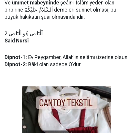
Ve
ümmet mabeyninde
şeâir-i İslâmiyeden olan
birbirine اَلسَّلاَمُ عَلَيْكُمْ demeleri sünnet olması, bu
büyük hakikatin şuaı olmasındandır.
اَلْبَاقِى هُوَ الْبَاقِى 2
Said Nursî
Dipnot-1:
Ey Peygamber, Allah'ın selâmı üzerine olsun.
Dipnot-2:
Bâkî olan sadece O'dur.