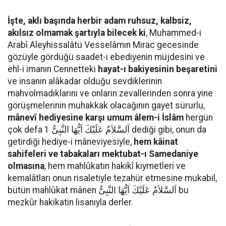
İşte, aklı başında herbir adam ruhsuz, kalbsiz,
akılsız olmamak şartıyla bilecek ki
, Muhammed-i
Arabî Aleyhissalâtü Vesselâmın Mirac gecesinde
gözüyle gördüğü saadet-i ebediyenin müjdesini ve
ehl-i imanın Cennetteki
hayat-ı bakiyesinin beşaretini
ve insanın alâkadar olduğu sevdiklerinin
mahvolmadıklarını ve onların zevallerinden sonra yine
görüşmelerinin muhakkak olacağının gayet sürurlu,
mânevî hediyesine karşı umum âlem-i İslâm
hergün
çok defa اَلسَّلاَمُ عَلَيْكَ اَيُّهَا النَّبِىُّ 1 dediği gibi, onun da
getirdiği hediye-i mâneviyesiyle,
hem kâinat
sahifeleri ve tabakaları mektubat-ı Samedaniye
olmasına
, hem mahlûkatın hakikî kıymetleri ve
kemalâtları onun risaletiyle tezahür etmesine mukabil,
bütün mahlûkat mânen اَلسَّلاَمُ عَلَيْكَ اَيُّهَا النَّبِىُّ bu
mezkûr hakikatin lisanıyla derler.