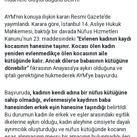
AYM’nin konuya ilişkin kararı Resmi Gazete’de
yayımlandı. Karara göre, İstanbul 14. Asliye Hukuk
Mahkemesi, baktığı bir davada Nüfus Hizmetleri
Kanunu'nun 23. maddesindeki
"Evlenen kadının kaydı
kocasının hanesine taşınır. Kocası ölen kadın
yeniden evlenmedikçe ölen kocasının aile
kütüğünde kalır. Ancak dilerse babasının kütüğüne
dönebilir"
fıkrasının Anayasa’ya aykırı olduğuna ve
iptali gerektiğine hükmederek AYM’ye başvurdu.
Başvuruda
, kadının kendi adına bir nüfus kütüğüne
sahip olmadığı, evlenmesiyle kaydının baba
hanesinden erkek eşin hanesine taşındığı
belirtildi.
Bu durumun kadın ile erkek ve eşler arasındaki eşitlik
ilkelerine aykırı olduğu, kadın aleyhine cinsiyete dayalı
ayrımcılık oluşturduğu ve nüfus kütüğünde kocanın
esas alınmasının meşru bir amacının bulunmadığı ileri