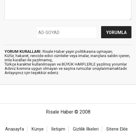
YORUM KURALLARI:
Risale Haber yayın politikasına uymayan;
Küfür, hakaret, rencide edici cümleler veya imalar, inançlara saldırı içeren,
imla kuralları ile yazılmamış,
Türkçe karakter kullanılmayan ve BÜYÜK HARFLERLE yazılmış yorumlar
Adınız kısmına uygun olmayan ve saçma rumuzlar onaylanmamaktadır.
Anlayışınız için teşekkür ederiz.
Risale Haber © 2008
Anasayfa
Künye
İletişim
Gizlilik İlkeleri
Sitene Ekle