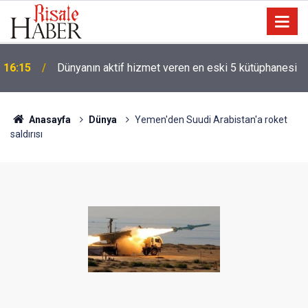
'Hz. Muhammed denizci miydi' sorusu üzerine
14:30
Müslüman oldu
Anasayfa
Dünya
Yemen'den Suudi Arabistan'a roket
saldırısı