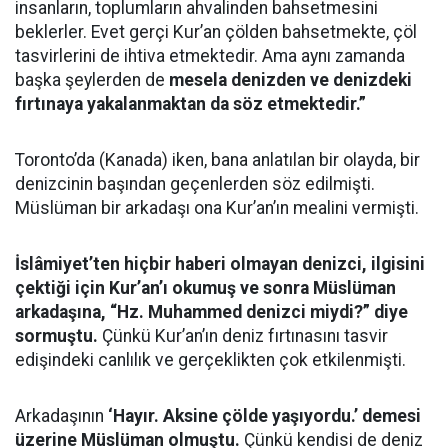
insanların, toplumların ahvalinden bahsetmesini
beklerler. Evet gerçi Kur’an çölden bahsetmekte, çöl
tasvirlerini de ihtiva etmektedir. Ama aynı zamanda
başka şeylerden de
mesela denizden ve denizdeki
fırtınaya yakalanmaktan da söz etmektedir.”
Toronto’da (Kanada) iken, bana anlatılan bir olayda, bir
denizcinin başından geçenlerden söz edilmişti.
Müslüman bir arkadaşı ona Kur’an’ın mealini vermişti.
İslâmiyet’ten hiçbir haberi olmayan denizci, ilgisini
çektiği için Kur’an’ı okumuş ve sonra Müslüman
arkadaşına, “Hz. Muhammed denizci miydi?” diye
sormuştu.
Çünkü Kur’an’ın deniz fırtınasını tasvir
edişindeki canlılık ve gerçeklikten çok etkilenmişti.
Arkadaşının
‘Hayır. Aksine çölde yaşıyordu.’ demesi
üzerine Müslüman olmuştu.
Çünkü kendisi de deniz