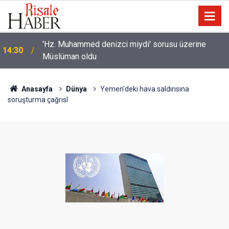
'Hz. Muhammed denizci miydi' sorusu üzerine
14:30
Müslüman oldu
Anasayfa
Dünya
Yemen'deki hava saldırısına
soruşturma çağrısI