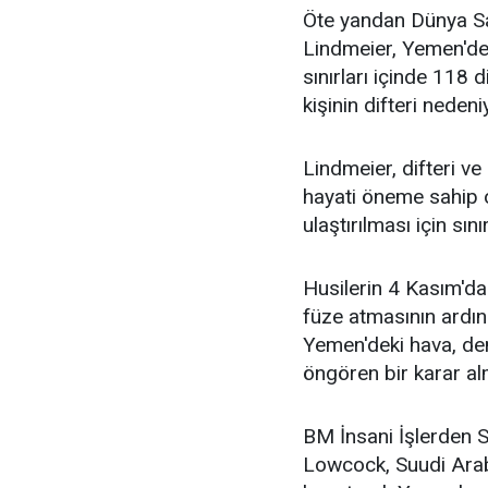
Öte yandan Dünya Sa
Lindmeier, Yemen'de k
sınırları içinde 118 di
kişinin difteri nedeniy
Lindmeier, difteri v
hayati öneme sahip 
ulaştırılması için sın
Husilerin 4 Kasım'da 
füze atmasının ardın
Yemen'deki hava, den
öngören bir karar alm
BM İnsani İşlerden 
Lowcock, Suudi Arabi