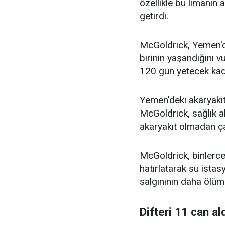
özellikle bu limanın 
getirdi.
McGoldrick, Yemen'd
birinin yaşandığını
120 gün yetecek kada
Yemen'deki akaryakı
McGoldrick, sağlık a
akaryakıt olmadan ça
McGoldrick, binlerce 
hatırlatarak su ista
salgınının daha ölüm
Difteri 11 can al