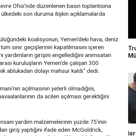
vre Ofisi'nde düzenlenen basın toplantısına
 ülkedeki son duruma ilişkin açıklamalarda
ülüğündeki koalisyonun, Yemen'deki hava, deniz
tüm sınır geçişlerinin kapatılmasını içeren
Tr
ni yardımların girişini engellediğini anımsatan
Mü
arası kuruluşların Yemen'de çalışan 300
k ablukadan dolayı mahsur kaldı." dedi.
anı'nın açılmasının yeterli olmadığını,
vaalanlarının da acilen açılması gerektiğini
insani yardım malzemelerinin yüzde 75'inin
n giriş yaptığını ifade eden McGoldrick,
isr