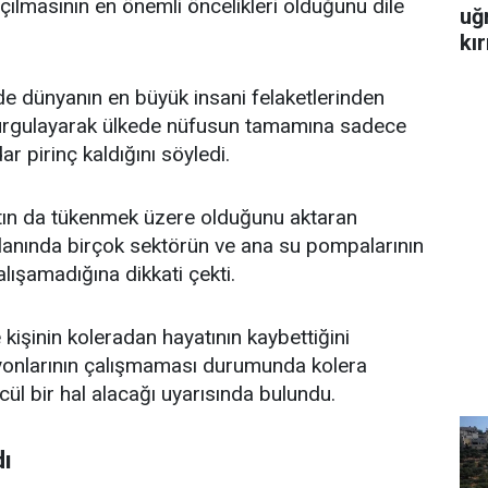
açılmasının en önemli öncelikleri olduğunu dile
uğ
kır
e dünyanın en büyük insani felaketlerinden
 vurgulayarak ülkede nüfusun tamamına sadece
r pirinç kaldığını söyledi.
tın da tükenmek üzere olduğunu aktaran
lanında birçok sektörün ve ana su pompalarının
lışamadığına dikkati çekti.
kişinin koleradan hayatının kaybettiğini
syonlarının çalışmaması durumunda kolera
cül bir hal alacağı uyarısında bulundu.
dı