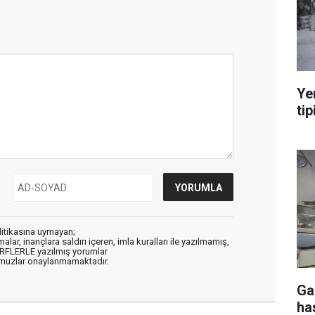
Ye
tip
litikasına uymayan;
alar, inançlara saldırı içeren, imla kuralları ile yazılmamış,
ARFLERLE yazılmış yorumlar
muzlar onaylanmamaktadır.
Ga
ha