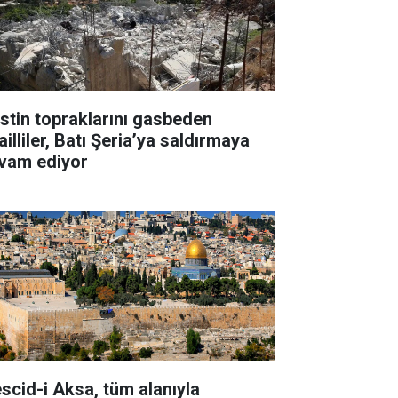
listin topraklarını gasbeden
ailliler, Batı Şeria’ya saldırmaya
vam ediyor
scid-i Aksa, tüm alanıyla