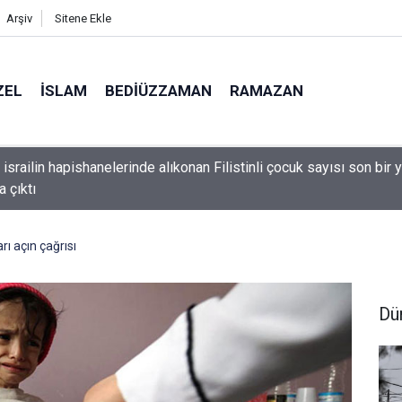
Arşiv
Sitene Ekle
ZEL
İSLAM
BEDIÜZZAMAN
RAMAZAN
ve huzursuz çocuğu sakinleştiren, Zübeyir Gündüzalp yöntemi
ı açın çağrısı
Dü