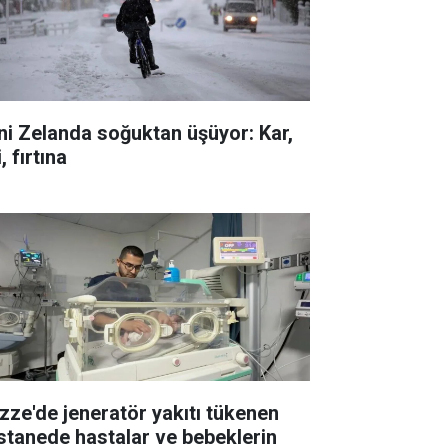
ni Zelanda soğuktan üşüyor: Kar,
i, fırtına
zze'de jeneratör yakıtı tükenen
stanede hastalar ve bebeklerin