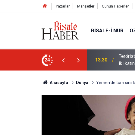
Yazarlar
Manşetler
Günün Haberleri
RISALE-I NUR
Ö
 alıkonan Filistinli çocuk sayısı son bir yılda
24
10:56
Haşarı 
Anasayfa
Dünya
Yemen'de tüm sınırlar