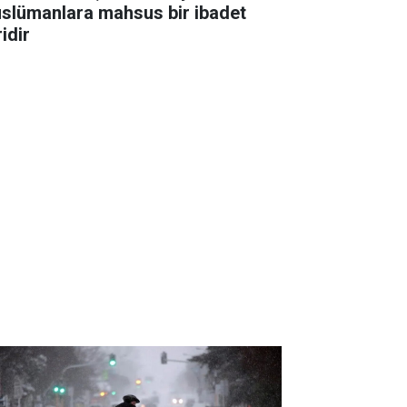
slümanlara mahsus bir ibadet
idir