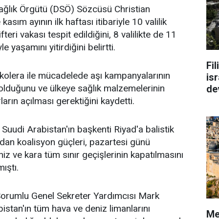
ğlık Örgütü (DSÖ) Sözcüsü Christian
asım ayının ilk haftası itibariyle 10 valilik
fteri vakası tespit edildiğini, 8 valilikte de 11
le yaşamını yitirdiğini belirtti.
Fi
e kolera ile mücadelede aşı kampanyalarının
isr
olduğunu ve ülkeye sağlık malzemelerinin
de
ırların açılması gerektiğini kaydetti.
Suudi Arabistan'ın başkenti Riyad'a balistik
dan koalisyon güçleri, pazartesi günü
iz ve kara tüm sınır geçişlerinin kapatılmasını
ıştı.
Sorumlu Genel Sekreter Yardımcısı Mark
stan'ın tüm hava ve deniz limanlarını
Me