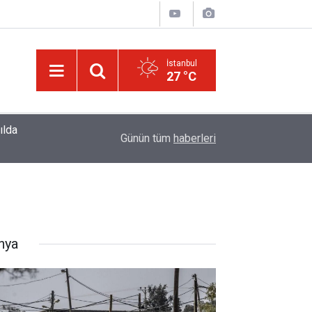
İstanbul
27 °C
10:00
Niye 'dilimin ucunda' demek zorunda kalıyoruz?
Günün tüm
haberleri
nya