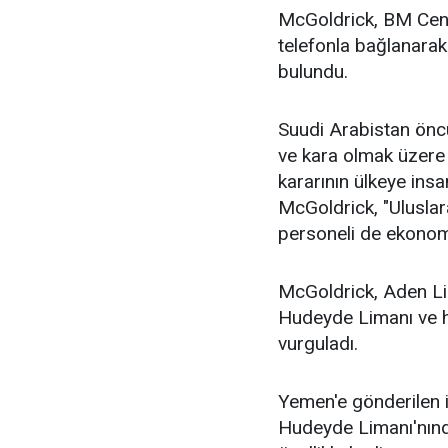
McGoldrick, BM Cene
telefonla bağlanarak
bulundu.
Suudi Arabistan önc
ve kara olmak üzere 
kararının ülkeye insa
McGoldrick, "Uluslar
personeli de ekonomi
McGoldrick, Aden Lim
Hudeyde Limanı ve ha
vurguladı.
Yemen'e gönderilen 
Hudeyde Limanı'nında