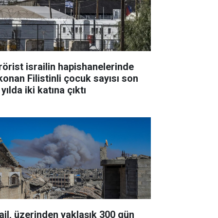
rörist israilin hapishanelerinde
konan Filistinli çocuk sayısı son
 yılda iki katına çıktı
rail, üzerinden yaklaşık 300 gün