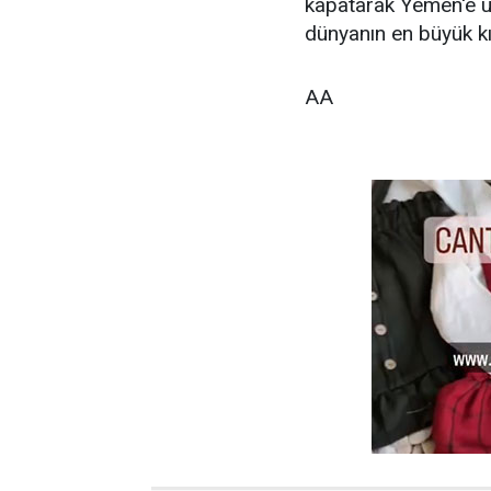
kapatarak Yemen'e 
dünyanın en büyük kı
AA