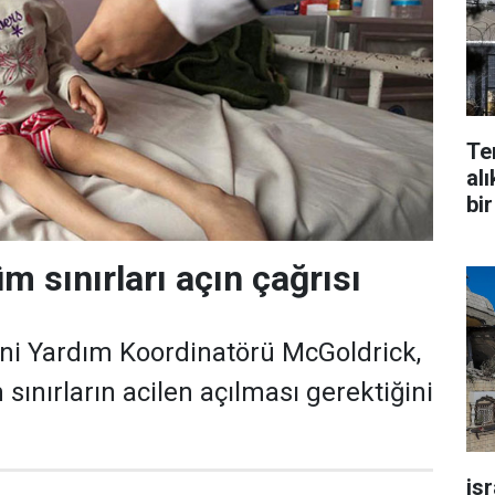
Te
alı
bir
m sınırları açın çağrısı
i Yardım Koordinatörü McGoldrick,
ınırların acilen açılması gerektiğini
is