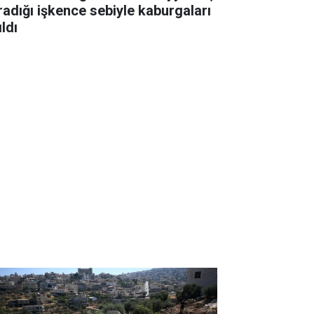
radığı işkence sebiyle kaburgaları
ıldı