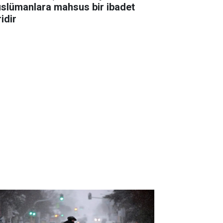
slümanlara mahsus bir ibadet
idir