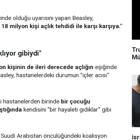
ğinde olduğu uyarısını yapan Beasley,
18 milyon kişi açlık tehdidi ile karşı karşıya.'
'
Tr
klıyor gibiydi''
Mü
on kişinin de ileri derecede açlığın
eşiğinde
sley, hastanelerdeki durumun ''içler acısı''
iği hastanelerden birinde
bir çocuğu
ştığında
kendisini ''bir hayaleti gıdıklar'' gibi
.
e Suudi Arabistan öncülüğündeki koalisyon
isr