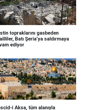
listin topraklarını gasbeden
ailliler, Batı Şeria’ya saldırmaya
vam ediyor
scid-i Aksa, tüm alanıyla