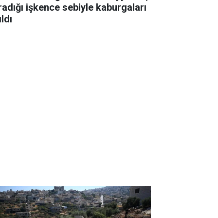
radığı işkence sebiyle kaburgaları
ıldı