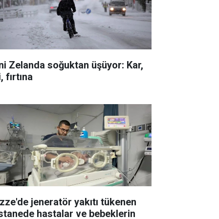
ni Zelanda soğuktan üşüyor: Kar,
i, fırtına
zze'de jeneratör yakıtı tükenen
stanede hastalar ve bebeklerin