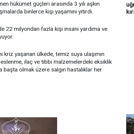
enen hükümet güçleri arasında 3 yılı aşkın
uğ
kır
malarda binlerce kişi yaşamını yitirdi.
e 22 milyondan fazla kişi insani yardıma ve
yuyor.
i kriz yaşanan ülkede, temiz suya ulaşımın
eslenme, ilaç ve tıbbi malzemelerdeki eksiklik
ra başta olmak üzere salgın hastalıklar her