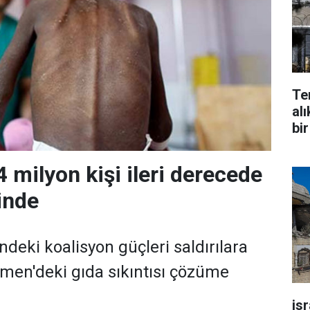
Te
alı
bir
 milyon kişi ileri derecede
inde
deki koalisyon güçleri saldırılara
emen'deki gıda sıkıntısı çözüme
is