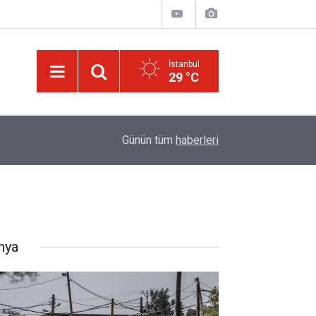
İstanbul
29 °C
ek
13:40
Çile çekilen yol!
Günün tüm
haberleri
nya