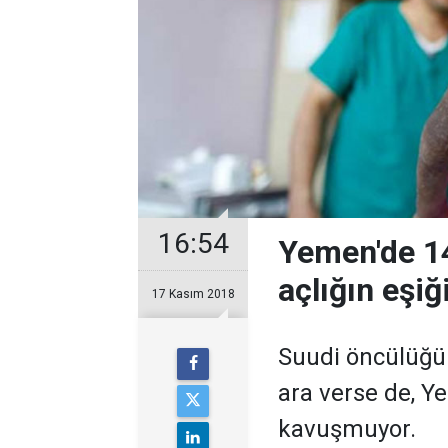
16:54
Yemen'de 14
açlığın eşiğ
17 Kasım 2018
Suudi öncülüğün
ara verse de, Y
kavuşmuyor.