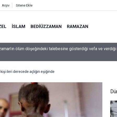
Arşiv
Sitene Ekle
ZEL
İSLAM
BEDIÜZZAMAN
RAMAZAN
 çocuk güvenliği davasında rekor ceza: 567 milyon dolar ödeyec
şi ileri derecede açlığın eşiğinde
Dü