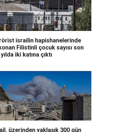
rörist israilin hapishanelerinde
konan Filistinli çocuk sayısı son
 yılda iki katına çıktı
rail, üzerinden yaklaşık 300 gün