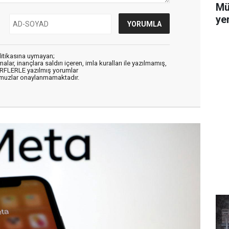
Mü
yer
litikasına uymayan;
alar, inançlara saldırı içeren, imla kuralları ile yazılmamış,
ARFLERLE yazılmış yorumlar
muzlar onaylanmamaktadır.