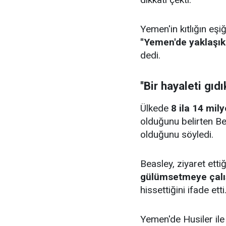
Yemen'in kıtlığın eşi
''Yemen'de yaklaşık 
dedi.
''Bir hayaleti gıdı
Ülkede
8 ila 14 mily
olduğunu belirten Bea
olduğunu söyledi.
Beasley, ziyaret ett
gülümsetmeye çalı
hissettiğini ifade etti
Yemen'de Husiler il