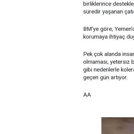
birliklerince destekl
süredir yaşanan çatış
BM'ye göre, Yemen'd
korumaya ihtiyaç du
Pek çok alanda insan
olmaması, yetersiz b
gibi nedenlerle kole
geçen gün artıyor.
AA