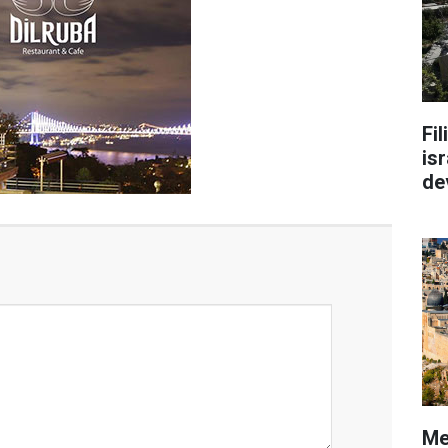
Fi
isr
de
Me