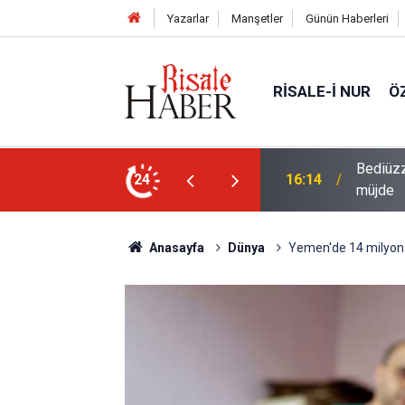
Yazarlar
Manşetler
Günün Haberleri
RISALE-I NUR
Ö
i talebesine gösterdiği vefa ve verdiği
24
14:57
Meta'ya
Anasayfa
Dünya
Yemen'de 14 milyon ki