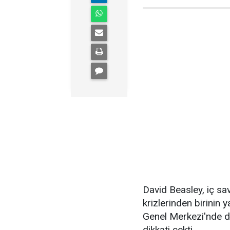
David Beasley, iç sa
krizlerinden birinin 
Genel Merkezi'nde dü
dikkati çekti.