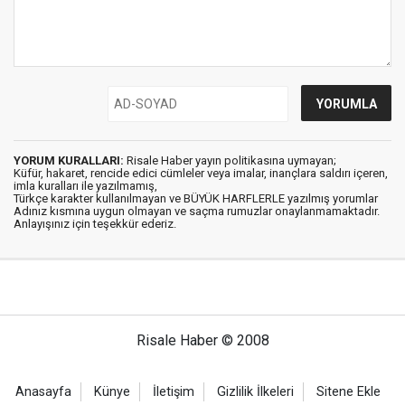
YORUM KURALLARI:
Risale Haber yayın politikasına uymayan;
Küfür, hakaret, rencide edici cümleler veya imalar, inançlara saldırı içeren,
imla kuralları ile yazılmamış,
Türkçe karakter kullanılmayan ve BÜYÜK HARFLERLE yazılmış yorumlar
Adınız kısmına uygun olmayan ve saçma rumuzlar onaylanmamaktadır.
Anlayışınız için teşekkür ederiz.
Risale Haber © 2008
Anasayfa
Künye
İletişim
Gizlilik İlkeleri
Sitene Ekle