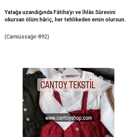
Yatağa uzandığında Fâtiha'yı ve îhlâs Sûresini
okursan ölüm hâriç, her tehlikeden emin olursun.
(Camiüssağir-892)