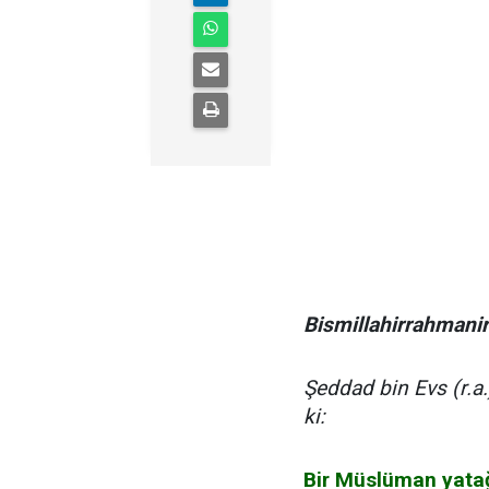
Bismillahirrahmani
Şeddad bin Evs (r.a.
ki:
Bir Müslüman yatağı