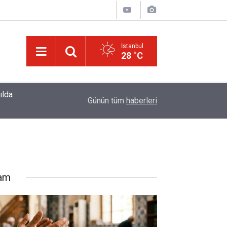
İstanbul
28 °C
ılda
10:56
Haşarı ve huzursuz çocuğu sakinleştiren, Zübe
Günün tüm
haberleri
lam