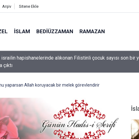
Arşiv
Sitene Ekle
ZEL
İSLAM
BEDIÜZZAMAN
RAMAZAN
 israilin hapishanelerinde alıkonan Filistinli çocuk sayısı son bir y
a çıktı
nu yaparsan Allah koruyacak bir melek görevlendirir
İs