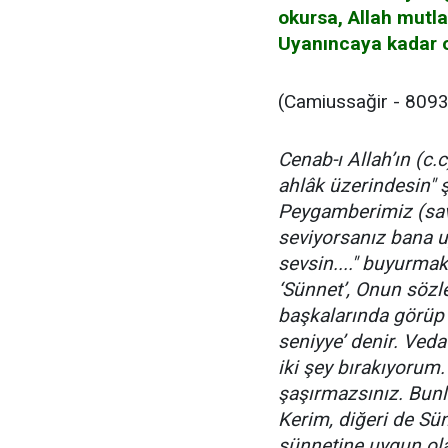
okursa, Allah mutla
Uyanıncaya kadar o
(Camiussağir - 8093
Cenab-ı Allah’ın (c.
ahlâk üzerindesin"
Peygamberimiz (sav) 
seviyorsanız bana uy
sevsin...." buyurmak
‘Sünnet’, Onun sözle
başkalarında görüp 
seniyye’ denir. Veda
iki şey bırakıyorum.
şaşırmazsınız. Bunlar
Kerim, diğeri de Sü
sünnetine uygun ola