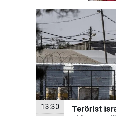
13:30
Terörist isr