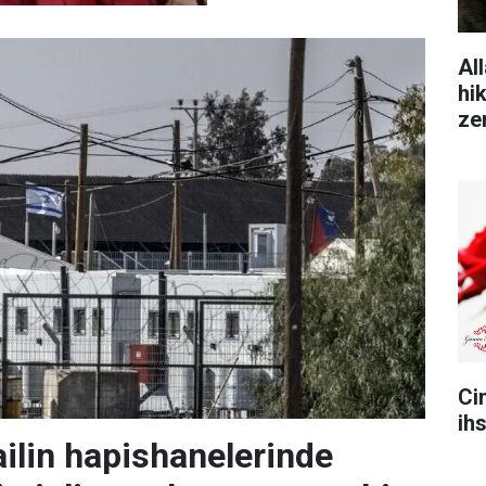
All
hi
ze
Ci
ih
ailin hapishanelerinde