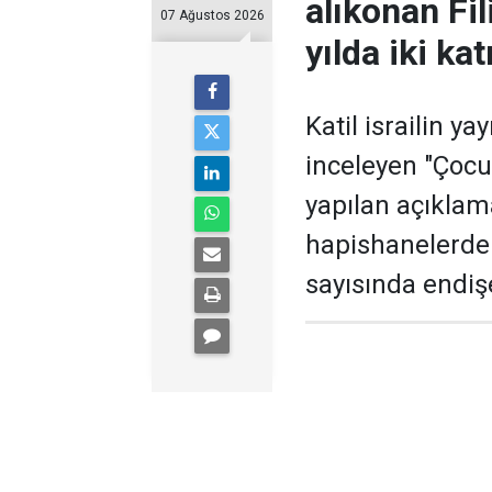
alıkonan Fil
07 Ağustos 2026
yılda iki kat
Katil israilin ya
inceleyen "Çocu
yapılan açıklam
hapishanelerde a
sayısında endişe 