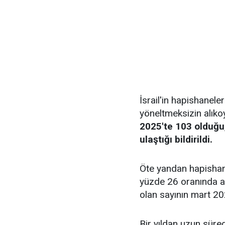
İsrail'in hapishanele
yöneltmeksizin alıkoy
2025'te 103 olduğu,
ulaştığı bildirildi.
Öte yandan hapishane
yüzde 26 oranında ar
olan sayının mart 202
Bir yıldan uzun süred