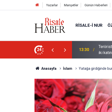
Yazarlar
Manşetler
Günün Haberleri
RISALE-I NUR
Ö
Terörist
24
13:30
iki katın
Anasayfa
İslam
Yatağa girdiğinde bu