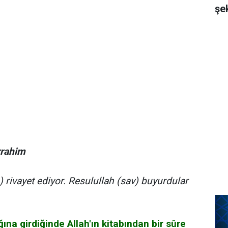
şe
rrahim
) rivayet ediyor. Resulullah (sav) buyurdular
na girdiğinde Allah'ın kitabından bir sûre