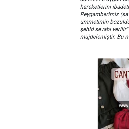
hareketlerini ibadet
Peygamberimiz (sav
ümmetimin bozulduğ
şehid sevabı verilir
müjdelemiştir. Bu m