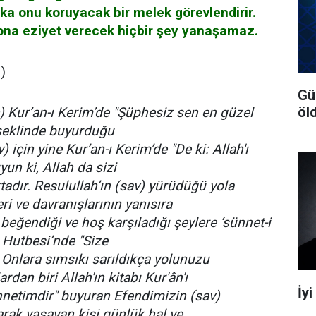
ka onu koruyacak bir melek görevlendirir.
na eziyet verecek hiçbir şey yanaşamaz.
)
Gü
öl
c) Kur’an-ı Kerim’de "Şüphesiz sen en güzel
 şeklinde buyurduğu
için yine Kur’an-ı Kerim’de "De ki: Allah'ı
un ki, Allah da sizi
tadır. Resulullah’ın (sav) yürüdüğü yola
ri ve davranışlarının yanısıra
beğendiği ve hoş karşıladığı şeylere ‘sünnet-i
 Hutbesi’nde "Size
 Onlara sımsıkı sarıldıkça yolunuzu
dan biri Allah'ın kitabı Kur'ân'ı
İy
nnetimdir" buyuran Efendimizin (sav)
rak yaşayan kişi günlük hal ve