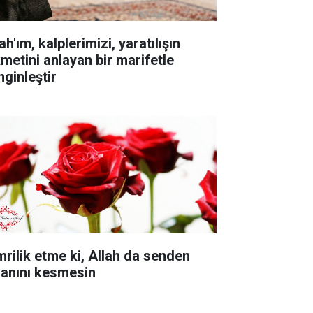
ah'ım, kalplerimizi, yaratılışın
kmetini anlayan bir marifetle
nginleştir
mrilik etme ki, Allah da senden
sanını kesmesin