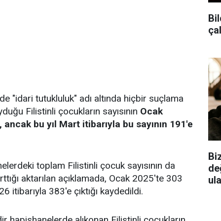
Bil
ça
rde "idari tutukluluk" adı altında hiçbir suçlama
duğu Filistinli çocukların sayısının
Ocak
 ancak bu yıl Mart itibarıyla bu sayının 191'e
Biz
lerdeki toplam Filistinli çocuk sayısının da
de
ttığı aktarılan açıklamada, Ocak 2025'te 303
ul
6 itibarıyla 383'e çıktığı kaydedildi.
ir hapishanelerde alıkonan Filistinli çocukların