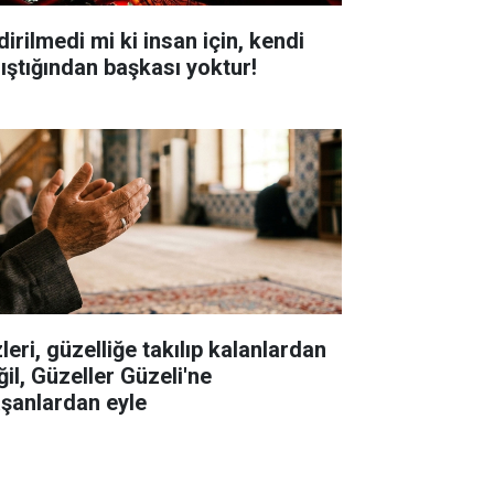
dirilmedi mi ki insan için, kendi
lıştığından başkası yoktur!
leri, güzelliğe takılıp kalanlardan
ğil, Güzeller Güzeli'ne
aşanlardan eyle