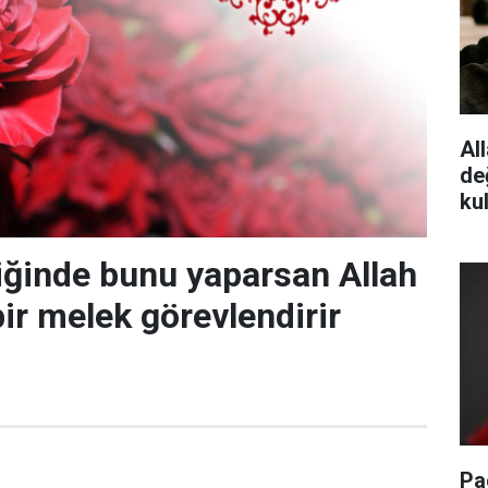
All
de
ku
iğinde bunu yaparsan Allah
ir melek görevlendirir
Pa