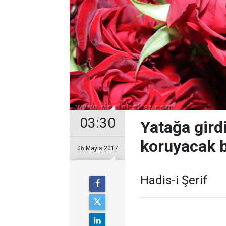
03:30
Yatağa gird
koruyacak b
06 Mayıs 2017
Hadis-i Şerif