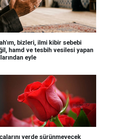
ah'ım, bizleri, ilmi kibir sebebi
ğil, hamd ve tesbih vesilesi yapan
llarından eyle
çalarını yerde sürünmeyecek