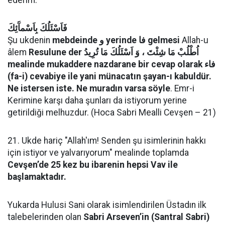
ederim.
فَاَسْئَلُكَ بِاَسْمآَئِكَ
Şu ukdenin
mebdeinde و yerinde فا gelmesi
Allah-u
âlem
Resulune der اُطْلُبْ مَا شِئْتَ ، وَ اَسْئَلُكَ مَا تُرِيدُ
mealinde mukaddere nazdarane bir cevap olarak فاء
(fa-i) cevabiye ile yani münacatın şayan-ı kabuldür.
Ne istersen iste. Ne muradın varsa söyle
. Emr-i
Kerimine karşı daha şunları da istiyorum yerine
getirildiği melhuzdur. (Hoca Sabri Mealli Cevşen – 21)
21. Ukde hariç "Allah'ım! Senden şu isimlerinin hakkı
için istiyor ve yalvarıyorum" mealinde toplamda
Cevşen’de 25 kez bu ibarenin hepsi Vav ile
başlamaktadır.
Yukarda Hulusi Sani olarak isimlendirilen Üstadın ilk
talebelerinden olan
Sabri Arseven’in (Santral Sabri)