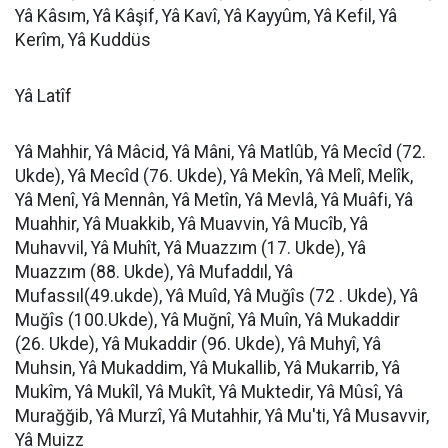
Yâ Kâsım, Yâ Kâşif, Yâ Kavî, Yâ Kayyûm, Yâ Kefil, Yâ
Kerîm, Yâ Kuddüs
Yâ Latîf
Yâ Mahhir, Yâ Mâcid, Yâ Mâni, Yâ Matlûb, Yâ Mecîd (72.
Ukde), Yâ Mecîd (76. Ukde), Yâ Mekîn, Yâ Melî, Melîk,
Yâ Menî, Yâ Mennân, Yâ Metîn, Yâ Mevlâ, Yâ Muâfi, Yâ
Muahhir, Yâ Muakkib, Yâ Muavvin, Yâ Mucîb, Yâ
Muhavvil, Yâ Muhît, Yâ Muazzım (17. Ukde), Yâ
Muazzım (88. Ukde), Yâ Mufaddıl, Yâ
Mufassıl(49.ukde), Yâ Muîd, Yâ Muğîs (72 . Ukde), Yâ
Muğîs (100.Ukde), Yâ Muğnî, Yâ Muîn, Yâ Mukaddir
(26. Ukde), Yâ Mukaddir (96. Ukde), Yâ Muhyî, Yâ
Muhsin, Yâ Mukaddim, Yâ Mukallib, Yâ Mukarrib, Yâ
Mukîm, Yâ Mukîl, Yâ Mukît, Yâ Muktedir, Yâ Mûsî, Yâ
Murağğib, Yâ Murzî, Yâ Mutahhir, Yâ Mu'ti, Yâ Musavvir,
Yâ Muizz