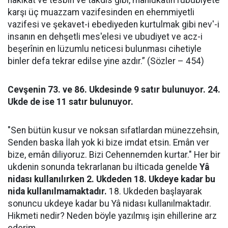
hakikat ve tesbih ve takdis gibi, mahlukatın rububiyete
karşı üç muazzam vazifesinden en ehemmiyetli
vazifesi ve şekavet-i ebediyeden kurtulmak gibi nev'-i
insanın en dehşetli mes'elesi ve ubudiyet ve acz-i
beşerînin en lüzumlu neticesi bulunması cihetiyle
binler defa tekrar edilse yine azdır.” (Sözler – 454)
Cevşenin 73. ve 86. Ukdesinde 9 satır bulunuyor. 24.
Ukde de ise 11 satır bulunuyor.
"Sen bütün kusur ve noksan sıfatlardan münezzehsin,
Senden baska İlah yok ki bize imdat etsin. Emân ver
bize, emân diliyoruz. Bizi Cehennemden kurtar." Her bir
ukdenin sonunda tekrarlanan bu ilticada genelde
Yâ
nidası kullanılırken 2. Ukdeden 18. Ukdeye kadar bu
nida kullanılmamaktadır.
18. Ukdeden başlayarak
sonuncu ukdeye kadar bu Yâ nidası kullanılmaktadır.
Hikmeti nedir? Neden böyle yazılmış işin ehillerine arz