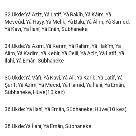
32.Ukde:Yâ Azîz, Yâ Latîf, Yâ Rakîb, Yâ Kâim, Yâ
Mevcûd, Yâ Hayy, Yâ Melik, Yâ Bâki, Yâ Âlim, Yâ Samed,
Yâ Kavî, Yâ İlahî, Yâ Enân, Sübhaneke
34.Ukde:Yâ Azîm, Yâ Kerim, Yâ Rahîm, Yâ Hakîm, Yâ
Alîm, Yâ Kadîm, Yâ Kebîr, Yâ Celil, Yâ Azîz, Yâ Latîf, Yâ
İlahî, Yâ Emân, Sübhaneke
35.Ukde:Yâ Vâfi, Yâ Kavî, Yâ Alî, Yâ Karîb, Yâ Latîf, Yâ
Şerîf, Yâ Azîm, Yâ Mecid, Yâ Hamîd, Ya İlahî, Yâ Emân,
Sübhaneke, Hüve(10 kez)
36.Ukde: Yâ İlahî, Yâ Emân, Sübhaneke, Hüve(10 kez)
38.Ukde:Yâ İlahî, Yâ Emân, Sübhaneke