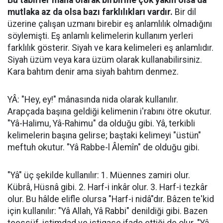
Bu tabirler mana olarak birbirine çok yakın olsa da
mutlaka az da olsa bazı farklılıkları vardır.
Bir dil
üzerine çalışan uzmanı birebir eş anlamlılık olmadığını
söylemişti. Eş anlamlı kelimelerin kullanım yerleri
farklılık gösterir. Siyah ve kara kelimeleri eş anlamlıdır.
Siyah üzüm veya kara üzüm olarak kullanabilirsiniz.
Kara bahtım denir ama siyah bahtım denmez.
YÂ: "Hey, ey!" mânasında nida olarak kullanılır.
Arapçada başına geldiği kelimenin i'rabını ötre okutur.
"Yâ-Halimu, Yâ-Rahimu" da olduğu gibi. Yâ, terkibli
kelimelerin başına gelirse; baştaki kelimeyi "üstün"
meftuh okutur. "Yâ Rabbe-l Âlemîn" de olduğu gibi.
"Yâ" üç şekilde kullanılır: 1. Müennes zamiri olur.
Kübrâ, Hüsnâ gibi. 2. Harf-i inkâr olur. 3. Harf-i tezkâr
olur. Bu hâlde elifle olursa "Harf-i nidâ"dır. Bâzen te'kid
için kullanılır: "Yâ Allah, Yâ Rabbi" denildiği gibi. Bazen