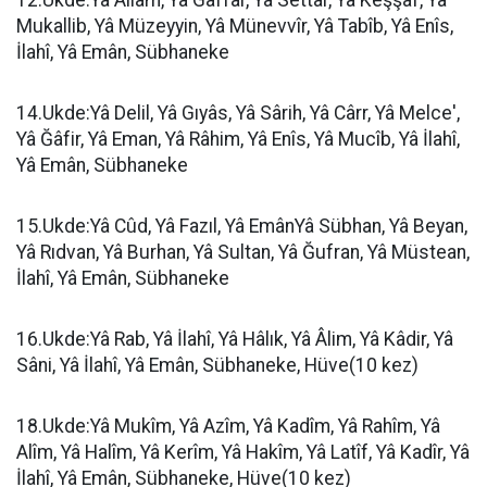
12.Ukde:Yâ Allâm, Yâ Gaffâr, Yâ Settâr, Yâ Keşşâf, Yâ
Mukallib, Yâ Müzeyyin, Yâ Münevvîr, Yâ Tabîb, Yâ Enîs,
İlahî, Yâ Emân, Sübhaneke
14.Ukde:Yâ Delil, Yâ Gıyâs, Yâ Sârih, Yâ Cârr, Yâ Melce',
Yâ Ğâfir, Yâ Eman, Yâ Râhim, Yâ Enîs, Yâ Mucîb, Yâ İlahî,
Yâ Emân, Sübhaneke
15.Ukde:Yâ Cûd, Yâ Fazıl, Yâ EmânYâ Sübhan, Yâ Beyan,
Yâ Rıdvan, Yâ Burhan, Yâ Sultan, Yâ Ğufran, Yâ Müstean,
İlahî, Yâ Emân, Sübhaneke
16.Ukde:Yâ Rab, Yâ İlahî, Yâ Hâlık, Yâ Âlim, Yâ Kâdir, Yâ
Sâni, Yâ İlahî, Yâ Emân, Sübhaneke, Hüve(10 kez)
18.Ukde:Yâ Mukîm, Yâ Azîm, Yâ Kadîm, Yâ Rahîm, Yâ
Alîm, Yâ Halîm, Yâ Kerîm, Yâ Hakîm, Yâ Latîf, Yâ Kadîr, Yâ
İlahî, Yâ Emân, Sübhaneke, Hüve(10 kez)