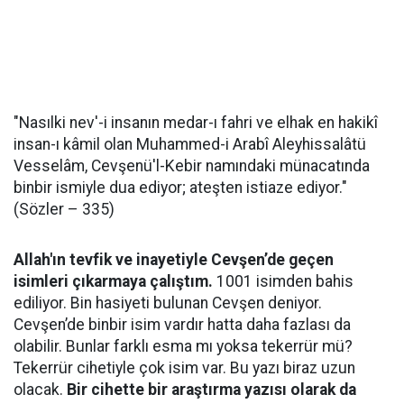
"Nasılki nev'-i insanın medar-ı fahri ve elhak en hakikî
insan-ı kâmil olan Muhammed-i Arabî Aleyhissalâtü
Vesselâm, Cevşenü'l-Kebir namındaki münacatında
binbir ismiyle dua ediyor; ateşten istiaze ediyor."
(Sözler – 335)
Allah'ın tevfik ve inayetiyle Cevşen’de geçen
isimleri çıkarmaya çalıştım.
1001 isimden bahis
ediliyor. Bin hasiyeti bulunan Cevşen deniyor.
Cevşen’de binbir isim vardır hatta daha fazlası da
olabilir. Bunlar farklı esma mı yoksa tekerrür mü?
Tekerrür cihetiyle çok isim var. Bu yazı biraz uzun
olacak.
Bir cihette bir araştırma yazısı olarak da