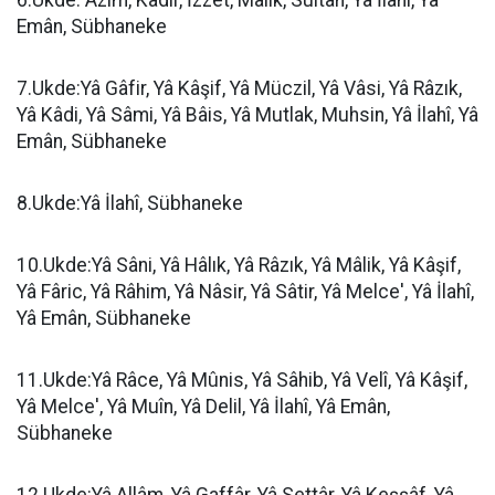
6.Ukde: Azîm, Kâdir, İzzet, Mâlik, Sultan, Yâ İlahi, Yâ
Emân, Sübhaneke
7.Ukde:Yâ Gâfir, Yâ Kâşif, Yâ Müczil, Yâ Vâsi, Yâ Râzık,
Yâ Kâdi, Yâ Sâmi, Yâ Bâis, Yâ Mutlak, Muhsin, Yâ İlahî, Yâ
Emân, Sübhaneke
8.Ukde:Yâ İlahî, Sübhaneke
10.Ukde:Yâ Sâni, Yâ Hâlık, Yâ Râzık, Yâ Mâlik, Yâ Kâşif,
Yâ Fâric, Yâ Râhim, Yâ Nâsir, Yâ Sâtir, Yâ Melce', Yâ İlahî,
Yâ Emân, Sübhaneke
11.Ukde:Yâ Râce, Yâ Mûnis, Yâ Sâhib, Yâ Velî, Yâ Kâşif,
Yâ Melce', Yâ Muîn, Yâ Delil, Yâ İlahî, Yâ Emân,
Sübhaneke