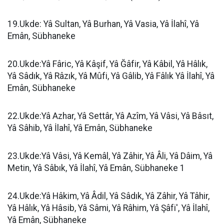
19.Ukde: Yâ Sultan, Yâ Burhan, Yâ Vasia, Yâ İlahî, Yâ
Emân, Sübhaneke
20.Ukde:Yâ Fâric, Yâ Kâşif, Yâ Ğâfir, Yâ Kâbil, Yâ Hâlık,
Yâ Sâdık, Yâ Râzık, Yâ Mûfi, Yâ Gâlib, Yâ Fâlık Yâ İlahî, Yâ
Emân, Sübhaneke
22.Ukde:Yâ Azhar, Yâ Settâr, Yâ Azîm, Yâ Vâsi, Yâ Bâsıt,
Yâ Sâhib, Yâ İlahî, Yâ Emân, Sübhaneke
23.Ukde:Yâ Vâsi, Yâ Kemâl, Yâ Zâhir, Yâ Âli, Yâ Dâim, Yâ
Metin, Yâ Sâbık, Yâ İlahî, Yâ Emân, Sübhaneke 1
24.Ukde:Yâ Hâkim, Yâ Âdil, Yâ Sâdık, Yâ Zâhir, Yâ Tâhir,
Yâ Hâlık, Yâ Hâsib, Yâ Sâmi, Yâ Râhim, Yâ Şâfi', Yâ İlahî,
Yâ Emân, Sübhaneke