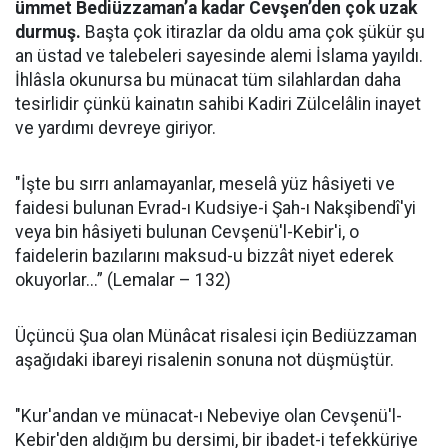
ümmet Bediüzzaman’a kadar Cevşen’den çok uzak
durmuş.
Başta çok itirazlar da oldu ama çok şükür şu
an üstad ve talebeleri sayesinde alemi İslama yayıldı.
İhlâsla okunursa bu münacat tüm silahlardan daha
tesirlidir çünkü kainatın sahibi Kadiri Zülcelâlin inayet
ve yardımı devreye giriyor.
"İşte bu sırrı anlamayanlar, meselâ yüz hâsiyeti ve
faidesi bulunan Evrad-ı Kudsiye-i Şah-ı Nakşibendî'yi
veya bin hâsiyeti bulunan Cevşenü'l-Kebir'i, o
faidelerin bazılarını maksud-u bizzât niyet ederek
okuyorlar...” (Lemalar – 132)
Üçüncü Şua olan Münâcat risalesi için Bediüzzaman
aşağıdaki ibareyi risalenin sonuna not düşmüştür.
"Kur'andan ve münacat-ı Nebeviye olan Cevşenü'l-
Kebir'den aldığım bu dersimi, bir ibadet-i tefekküriye