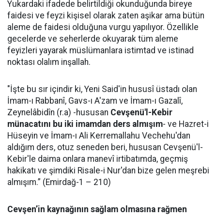
Yukardaki ifadede belirtildiği okunduğunda bireye
faidesi ve feyzi kişisel olarak zaten aşikar ama bütün
aleme de faidesi olduğuna vurgu yapılıyor. Özellikle
gecelerde ve seherlerde okuyarak tüm aleme
feyizleri yayarak müslümanlara istimtad ve istinad
noktası olalım inşallah.
"İşte bu sır içindir ki, Yeni Said'in hususî üstadı olan
İmam-ı Rabbanî, Gavs-ı A'zam ve İmam-ı Gazalî,
Zeynelâbidîn (r.a) -hususan
Cevşenü'l-Kebir
münacatını bu iki imamdan ders almışım
- ve Hazret-i
Hüseyin ve İmam-ı Ali Kerremallahu Vechehu'dan
aldığım ders, otuz seneden beri, hususan Cevşenü'l-
Kebir'le daima onlara manevî irtibatımda, geçmiş
hakikatı ve şimdiki Risale-i Nur'dan bize gelen meşrebi
almışım.” (Emirdağ-1 – 210)
Cevşen’in kaynağının sağlam olmasına rağmen