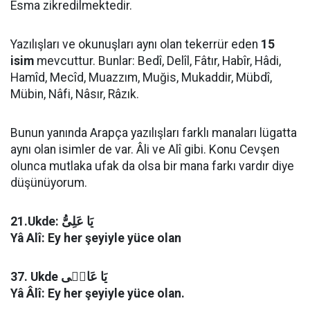
Esma zikredilmektedir.
Yazılışları ve okunuşları aynı olan tekerrür eden
15
isim
mevcuttur. Bunlar: Bedî, Delîl, Fâtır, Habîr, Hâdi,
Hamîd, Mecîd, Muazzım, Muğis, Mukaddir, Mübdî,
Mübin, Nâfi, Nâsır, Râzık.
Bunun yanında Arapça yazılışları farklı manaları lügatta
aynı olan isimler de var. Âli ve Alî gibi. Konu Cevşen
olunca mutlaka ufak da olsa bir mana farkı vardır diye
düşünüyorum.
21.Ukde: يَا عَلِىُّ
Yâ Alî: Ey her şeyiyle yüce olan
37. Ukde يَا عَالٖى
Yâ Âlî: Ey her şeyiyle yüce olan.