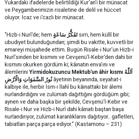
Yukardaki ifadelerde belirtildiği Kur'an'i bir münacat
ve Peygamberimizin risaletine de delil ve hüccet
oluyor. İcaz ve i'cazlı bir münacat.
"Hizb-i Nurî'de; hem
تَفَكُّرُ سَاعَةٍ
sırrı, hem küllî bir
ubudiyet bulunduğundan; şimdi bu vakitte, kuvvetli bir
emareyi müşahede ettim. Bugün Risale-i Nur'un Hizb-i
Nurî'sinden bir kısmını ve Cevşenü'l-Kebir'den dahi bir
kısmını okurken gördüm ki; kâinatın enva'ını ve
âlemlerini
Yirmidokuzuncu Mektub'un âhir kısmı اَللّٰهُ
نُورُ السَّمٰوَاتِ وَالْاَرْضِ
âyetinin beyanında, seyahat-i
kalbiye ile, herbir İsm-i İlahî bu kâinattaki bir âlemi
nurlandırdığını ve zulümatı dağıttığını gördüğüm gibi;
aynen ve daha başka bir şekilde, Cevşenü'l-Kebir ve
Risale-i Nur ve Hizb-i Nurî dahi kâinatı baştan başa
nurlandırıyor, zulümat karanlıklarını dağıtıyor.. gafletleri,
tabiatları parça parça ediyor.” (Kastamonu – 231)