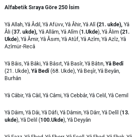
Alfabetik Sıraya Göre 250 İsim
Yâ Allah, Yâ Âdil, Yâ Afüvv, Yâ Âhir, Yâ Alî
(21. ukde),
Yâ
Âli (
37. ukde),
Yâ Allâm, Yâ Alîm (
1.Ukde
), Yâ Âlim
(21.
Ukde
), Yâ Âmir, Yâ Âsım, Yâ Atûf, Yâ Azîm, Yâ Azîz, Yâ
Azîmür-Recâ
Yâ Bâis, Yâ Bâki, Yâ Bâsıt, Yâ Basîr, Yâ Bâtın,
Yâ Bedî
(21. Ukde),
Yâ Bedî
(68. Ukde), Yâ Beşîr, Yâ Beyân,
Burhân
Yâ Câbir, Yâ Câil, Yâ Câmi, Yâ Cebbâr, Yâ Celil, Yâ Cemil
Yâ Dâim, Yâ Dâi, Yâ Dâfi, Yâ Dâmin, Yâ Dârr, Yâ Delîl (
13.
ukde
), Yâ Delil (
100.Ukde
), Yâ Deyyân