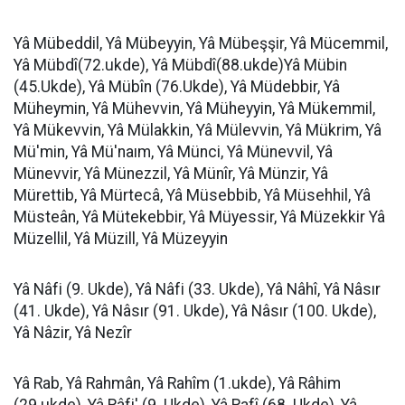
Yâ Mübeddil, Yâ Mübeyyin, Yâ Mübeşşir, Yâ Mücemmil,
Yâ Mübdî(72.ukde), Yâ Mübdî(88.ukde)Yâ Mübin
(45.Ukde), Yâ Mübîn (76.Ukde), Yâ Müdebbir, Yâ
Müheymin, Yâ Mühevvin, Yâ Müheyyin, Yâ Mükemmil,
Yâ Mükevvin, Yâ Mülakkin, Yâ Mülevvin, Yâ Mükrim, Yâ
Mü'min, Yâ Mü'naım, Yâ Münci, Yâ Münevvil, Yâ
Münevvir, Yâ Münezzil, Yâ Münîr, Yâ Münzir, Yâ
Mürettib, Yâ Mürtecâ, Yâ Müsebbib, Yâ Müsehhil, Yâ
Müsteân, Yâ Mütekebbir, Yâ Müyessir, Yâ Müzekkir Yâ
Müzellil, Yâ Müzill, Yâ Müzeyyin
Yâ Nâfi (9. Ukde), Yâ Nâfi (33. Ukde), Yâ Nâhî, Yâ Nâsır
(41. Ukde), Yâ Nâsır (91. Ukde), Yâ Nâsır (100. Ukde),
Yâ Nâzir, Yâ Nezîr
Yâ Rab, Yâ Rahmân, Yâ Rahîm (1.ukde), Yâ Râhim