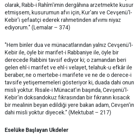
olarak, Rabb-i Rahîm'imin dergâhına arzetmekte kusur
etmişsem, kusurumun afvı için, Kur'anı ve Cevşenü'l-
Kebir'i şefaatçi ederek rahmetinden afvımı niyaz
ediyorum." (Lemalar – 374)
"Hem binler dua ve münacatlarından yalnız Cevşenü'l-
Kebir ile, öyle bir marifet-i Rabbaniye ile, öyle bir
derecede Rabbini tavsif ediyor ki; o zamandan beri
gelen ehl-i marifet ve ehl-i velayet, telahuk-u efkâr ile
beraber, ne o mertebe-i marifete ve ne de o derece-i
tavsife yetişememeleri gösteriyor ki, duada dahi onun
misli yoktur. Risale-i Münacat'ın başında, Cevşenü'l-
Kebir'in doksandokuz fıkrasından bir fıkranın kısacık
bir mealinin beyan edildiği yere bakan adam, Cevşen'in
dahi misli yoktur diyecek.” (Mektubat – 217)
Eselüke Başlayan Ukdeler