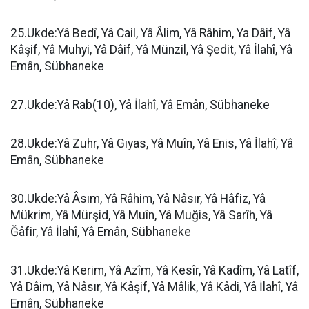
25.Ukde:Yâ Bedî, Yâ Cail, Yâ Âlim, Yâ Râhim, Ya Dâif, Yâ
Kâşif, Yâ Muhyi, Yâ Dâif, Yâ Münzil, Yâ Şedit, Yâ İlahî, Yâ
Emân, Sübhaneke
27.Ukde:Yâ Rab(10), Yâ İlahî, Yâ Emân, Sübhaneke
28.Ukde:Yâ Zuhr, Yâ Gıyas, Yâ Muîn, Yâ Enis, Yâ İlahî, Yâ
Emân, Sübhaneke
30.Ukde:Yâ Âsım, Yâ Râhim, Yâ Nâsır, Yâ Hâfiz, Yâ
Mükrim, Yâ Mürşid, Yâ Muîn, Yâ Muğis, Yâ Sarîh, Yâ
Ğâfir, Yâ İlahî, Yâ Emân, Sübhaneke
31.Ukde:Yâ Kerim, Yâ Azîm, Yâ Kesîr, Yâ Kadîm, Yâ Latîf,
Yâ Dâim, Yâ Nâsır, Yâ Kâşif, Yâ Mâlik, Yâ Kâdi, Yâ İlahî, Yâ
Emân, Sübhaneke