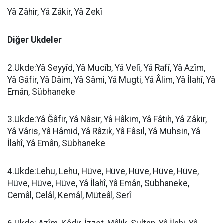
Yâ Zâhir, Yâ Zâkir, Yâ Zekî
Diğer Ukdeler
2.Ukde:Yâ Seyyîd, Yâ Mucîb, Yâ Velî, Yâ Rafî, Yâ Azîm,
Yâ Gâfir, Yâ Dâim, Yâ Sâmi, Yâ Mugti, Yâ Âlim, Yâ İlahî, Yâ
Emân, Sübhaneke
3.Ukde:Yâ Ğâfir, Yâ Nâsir, Yâ Hâkim, Yâ Fâtih, Yâ Zâkir,
Yâ Vâris, Yâ Hâmid, Yâ Râzık, Yâ Fâsıl, Yâ Muhsin, Yâ
İlahî, Yâ Emân, Sübhaneke
4.Ukde:Lehu, Lehu, Hüve, Hüve, Hüve, Hüve, Hüve,
Hüve, Hüve, Hüve, Yâ İlahî, Yâ Emân, Sübhaneke,
Cemâl, Celâl, Kemâl, Müteâl, Serî