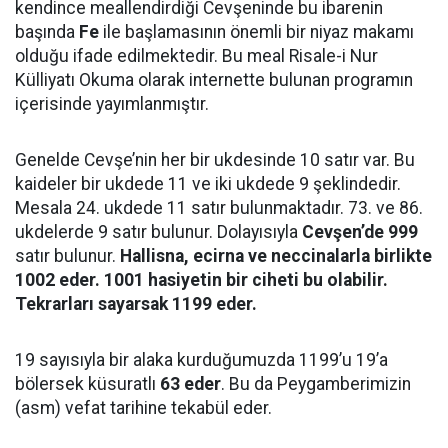
kendince meallendirdiği Cevşeninde bu ibarenin
başında
Fe
ile başlamasının önemli bir niyaz makamı
olduğu ifade edilmektedir. Bu meal Risale-i Nur
Külliyatı Okuma olarak internette bulunan programın
içerisinde yayımlanmıştır.
Genelde Cevşe’nin her bir ukdesinde 10 satır var. Bu
kaideler bir ukdede 11 ve iki ukdede 9 şeklindedir.
Mesala 24. ukdede 11 satır bulunmaktadır. 73. ve 86.
ukdelerde 9 satır bulunur. Dolayısıyla
Cevşen’de 999
satır bulunur.
Hallisna, ecirna ve neccinalarla birlikte
1002 eder. 1001 hasiyetin bir ciheti bu olabilir.
Tekrarları sayarsak 1199 eder.
19 sayısıyla bir alaka kurduğumuzda 1199’u 19’a
bölersek küsuratlı
63 eder
. Bu da Peygamberimizin
(asm) vefat tarihine tekabül eder.