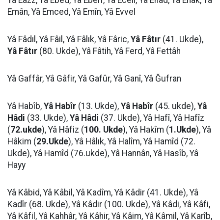
Yâ Eazz, Yâ Ebed, Yâ Eberr, Yâ Ecell, Yâ Ehad, Yâ Ehak, Yâ
Emân, Yâ Emced, Yâ Emîn, Yâ Evvel
Yâ Fâdıl, Yâ Fâil, Yâ Fâlık, Yâ Fâric,
Yâ Fâtır
(41. Ukde),
Yâ Fâtır
(80. Ukde), Yâ Fâtih, Yâ Ferd, Yâ Fettâh
Yâ Gaffâr, Yâ Gâfir, Yâ Gafûr, Yâ Ganî, Yâ Ğufran
Yâ Habîb,
Yâ Habîr
(13. Ukde),
Yâ Habîr
(45. ukde),
Yâ
Hâdi
(33. Ukde),
Yâ Hâdi
(37. Ukde), Yâ Hafî, Yâ Hafîz
(
72.ukde
), Yâ Hâfiz (
100. Ukde
), Yâ Hakîm (
1.Ukde
), Yâ
Hâkim (
29.Ukde
), Yâ Hâlık, Yâ Halîm, Yâ Hamîd (72.
Ukde), Yâ Hamîd (76.ukde), Yâ Hannân, Yâ Hasîb, Yâ
Hayy
Yâ Kâbid, Yâ Kâbil, Yâ Kadîm, Yâ Kâdir (41. Ukde), Yâ
Kadîr (68. Ukde), Yâ Kâdir (100. Ukde), Yâ Kâdi, Yâ Kâfi,
Yâ Kâfil, Yâ Kahhâr, Yâ Kâhir, Yâ Kâim, Yâ Kâmil, Yâ Karîb,