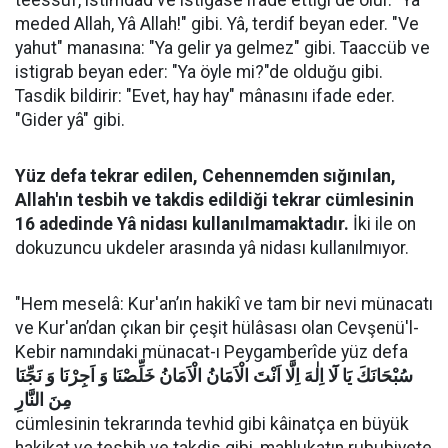
teessüf, istimdad ve istigase ifade ettiği de olur. "Yâ
meded Allah, Yâ Allah!" gibi. Yâ, terdif beyan eder. "Ve
yahut" manasına: "Ya gelir ya gelmez" gibi. Taaccüb ve
istigrab beyan eder: "Ya öyle mi?"de olduğu gibi.
Tasdik bildirir: "Evet, hay hay" mânasını ifade eder.
"Gider yâ" gibi.
Yüz defa tekrar edilen, Cehennemden sığınılan,
Allah'ın tesbih ve takdis edildiği tekrar cümlesinin
16 adedinde Yâ nidası kullanılmamaktadır.
İki ile on
dokuzuncu ukdeler arasında yâ nidası kullanılmıyor.
"Hem meselâ: Kur'an’ın hakikî ve tam bir nevi münacatı
ve Kur'an’dan çıkan bir çeşit hülâsası olan Cevşenü'l-
Kebir namındaki münacat-ı Peygamberîde yüz defa
سُبْحَانَكَ يَا لَٓا اِلٰهَ اِلَّا اَنْتَ الْاَمَانُ الْاَمَانُ خَلِّصْنَا وَ اَجِرْنَا وَ نَجِّنَا
مِنَ النَّارِ
cümlesinin tekrarında tevhid gibi kâinatça en büyük