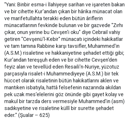
"Yani: Binbir esma-i İlahiyeye sarihan ve işareten bakan
ve bir cihette Kur'andan çıkan bir hârika münacat olan
ve marifetullahta terakki eden bütün âriflerin
münacatlarının fevkinde bulunan ve bir gazvede "Zırhı
çıkar, onun yerine bu Cevşen'i oku" diye Cebrail vahiy
getiren "Cevşenü'l-Kebir" münacatı içindeki hakikatlar
ve tam tamına Rabbine karşı tavsifler, Muhammed'in
(A.S.M.) risaletine ve hakkaniyetine şehadet ettiği gibi;
Kur'andan tereşşuh eden ve bir cihette Cevşen'den
feyiz alan ve tevellüd eden Resaili'n-Nuriye, yüzotuz
parçasıyla risalet-i Muhammediyeye (A.S.M.) bir tek
hüccet olarak risaletinin bütün hakikatlarını aklen ve
mantıken isbatıyla, hattâ felsefenin nazarında akıldan
pek uzak mes'elelerini göz önünde gibi gayet kolay ve
makul bir tarzda ders vermesiyle Muhammed'in (asm)
sadıkıyetine ve risaletine küllî bir surette şehadet
eder.” (Şualar – 625)