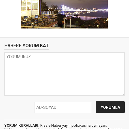
HABERE
YORUM KAT
YORUM KURALLARI:
Risale Haber yayın politikasına uymayan;