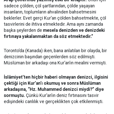
sadece çölden, çöl şartlarından, çölde yaşayan
insanların, toplumların ahvalinden bahsetmesini
beklerler. Evet gerçi Kur’an çölden bahsetmekte, çöl
tasvirlerini de ihtiva etmektedir. Ama aynı zamanda
başka şeylerden de
mesela denizden ve denizdeki
fırtınaya yakalanmaktan da söz etmektedir.”
Toronto’da (Kanada) iken, bana anlatılan bir olayda, bir
denizcinin başından geçenlerden söz edilmişti.
Müslüman bir arkadaşı ona Kur’an’ın mealini vermişti.
İslâmiyet’ten hiçbir haberi olmayan denizci, ilgisini
çektiği için Kur’an’ı okumuş ve sonra Müslüman
arkadaşına, “Hz. Muhammed denizci miydi?” diye
sormuştu.
Çünkü Kur’an’ın deniz fırtınasını tasvir
edişindeki canlılık ve gerçeklikten çok etkilenmişti.