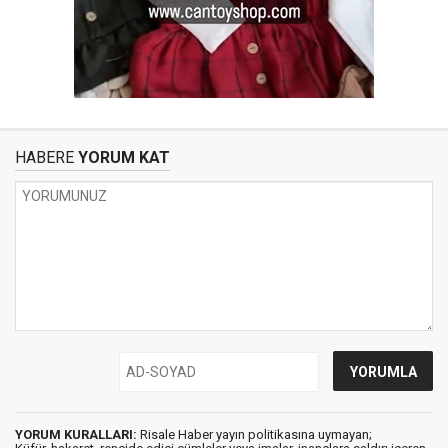
HABERE
YORUM KAT
YORUM KURALLARI:
Risale Haber yayın politikasına uymayan;