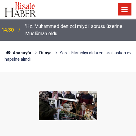
Bilim insanlarından hafıza keşfi: Unutulan anılar geri
13:40
getirilebilir mi?
Anasayfa
Dünya
Yaralı Filistinliyi öldüren İsrail askeri ev
hapsine alındı