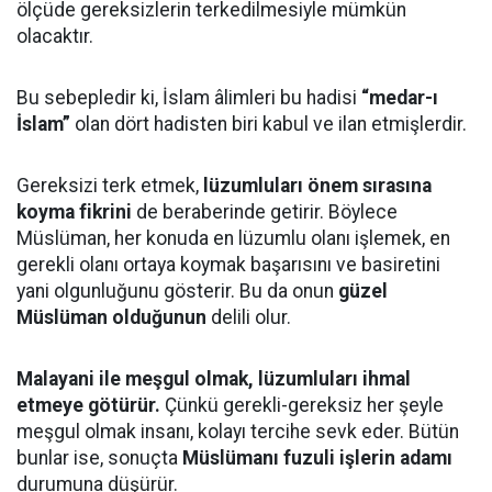
ölçüde gereksizlerin terkedilmesiyle mümkün
olacaktır.
Bu sebepledir ki, İslam âlimleri bu hadisi
“medar-ı
İslam”
olan dört hadisten biri kabul ve ilan etmişlerdir.
Gereksizi terk etmek,
lüzumluları önem sırasına
koyma fikrini
de beraberinde getirir. Böylece
Müslüman, her konuda en lüzumlu olanı işlemek, en
gerekli olanı ortaya koymak başarısını ve basiretini
yani olgunluğunu gösterir. Bu da onun
güzel
Müslüman olduğunun
delili olur.
Malayani ile meşgul olmak, lüzumluları ihmal
etmeye götürür.
Çünkü gerekli-gereksiz her şeyle
meşgul olmak insanı, kolayı tercihe sevk eder. Bütün
bunlar ise, sonuçta
Müslümanı fuzuli işlerin adamı
durumuna düşürür.