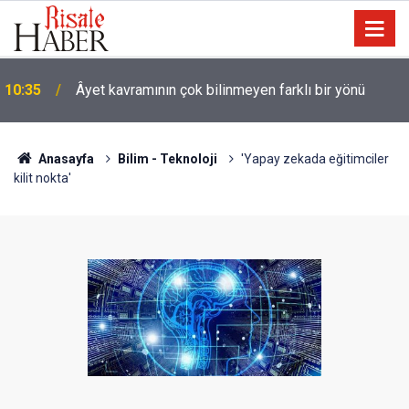
09:25
İyi Müslüman olmanın ölçüsü nedir?
Anasayfa
Bilim - Teknoloji
'Yapay zekada eğitimciler
kilit nokta'