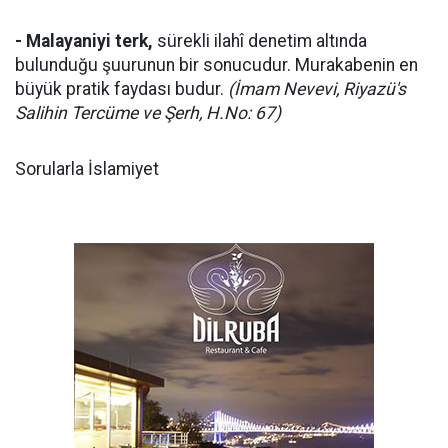
- Malayaniyi terk,
sürekli ilahî denetim altında
bulunduğu şuurunun bir sonucudur. Murakabenin en
büyük pratik faydası budur.
(İmam Nevevi, Riyazü's
Salihin Tercüme ve Şerh, H.No: 67)
Sorularla İslamiyet