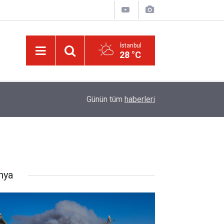
İstanbul
28 °C
09:45
Okullarında yapay zeka ile kopyaya karşı sözlü s
Günün tüm
haberleri
nya