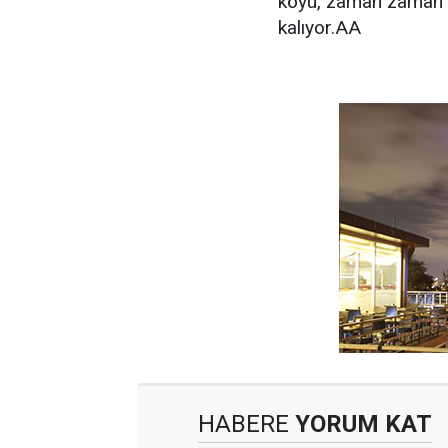
köyü, zaman zaman Ya
kalıyor.AA
HABERE
YORUM KAT