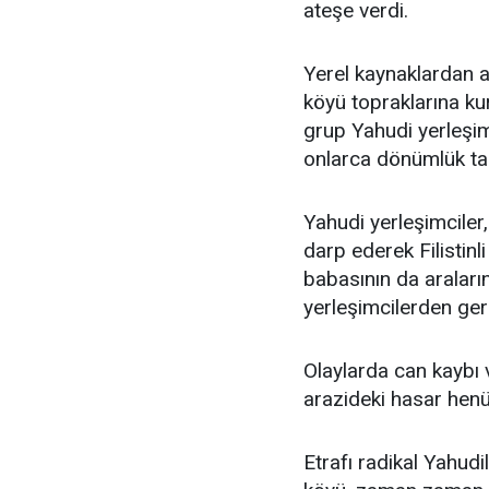
ateşe verdi.
Yerel kaynaklardan a
köyü topraklarına ku
grup Yahudi yerleşi
onlarca dönümlük tar
Yahudi yerleşimciler
darp ederek Filistinl
babasının da aralar
yerleşimcilerden ger
Olaylarda can kaybı
arazideki hasar henü
Etrafı radikal Yahudil