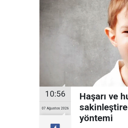
10:56
Haşarı ve 
sakinleştir
07 Ağustos 2026
yöntemi