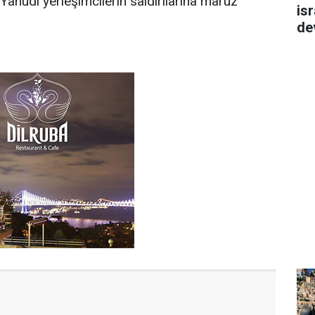
hudi yerleşimcilerin saldırılarına maruz
isr
de