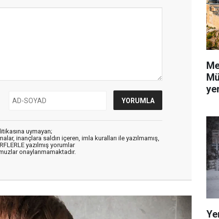
Me
Mü
yer
litikasına uymayan;
alar, inançlara saldırı içeren, imla kuralları ile yazılmamış,
ARFLERLE yazılmış yorumlar
muzlar onaylanmamaktadır.
Ye