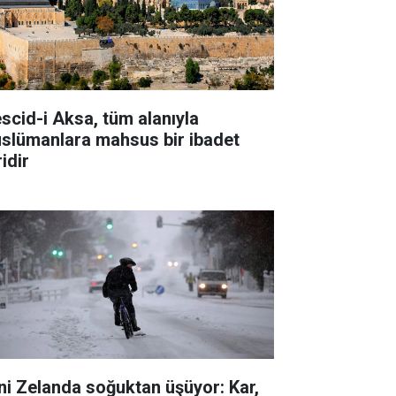
scid-i Aksa, tüm alanıyla
slümanlara mahsus bir ibadet
idir
ni Zelanda soğuktan üşüyor: Kar,