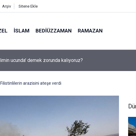
Arşiv
Sitene Ekle
ZEL
İSLAM
BEDIÜZZAMAN
RAMAZAN
ilimin ucunda' demek zorunda kalıyoruz?
ilistinlilerin arazisini ateşe verdi
Dü