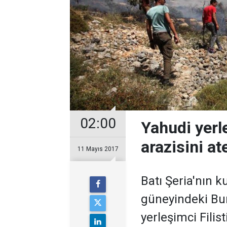
02:00
Yahudi yerle
arazisini at
11 Mayıs 2017
Batı Şeria'nın 
güneyindeki Bu
yerleşimci Filist