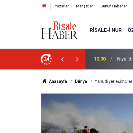
Yazarlar
Manşetler
Günün Haberleri
RISALE-I NUR
Ö
nleştiren, Zübeyir Gündüzalp yöntemi
24
10:00
Niye 'd
Anasayfa
Dünya
Yahudi yerleşimciler F