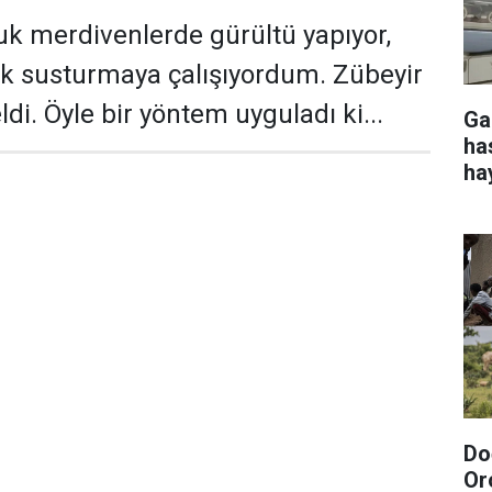
uk merdivenlerde gürültü yapıyor,
k susturmaya çalışıyordum. Zübeyir
di. Öyle bir yöntem uyguladı ki...
Ga
ha
ha
Do
Or