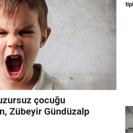
tip
huzursuz çocuğu
en, Zübeyir Gündüzalp