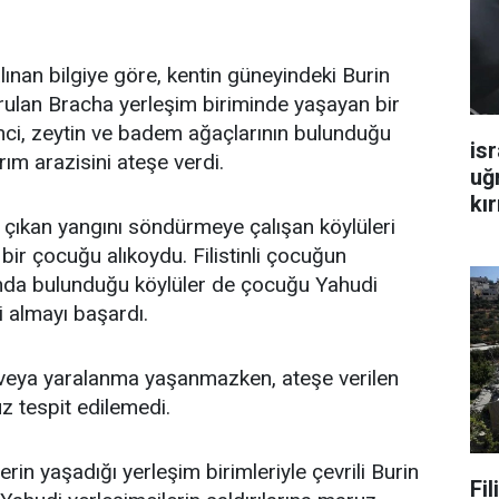
lınan bilgiye göre, kentin güneyindeki Burin
rulan Bracha yerleşim biriminde yaşayan bir
mci, zeytin ve badem ağaçlarının bulunduğu
isr
ım arazisini ateşe verdi.
uğ
kır
, çıkan yangını söndürmeye çalışan köylüleri
i bir çocuğu alıkoydu. Filistinli çocuğun
ında bulunduğu köylüler de çocuğu Yahudi
i almayı başardı.
 veya yaralanma yaşanmazken, ateşe verilen
z tespit edilemedi.
erin yaşadığı yerleşim birimleriyle çevrili Burin
Fi