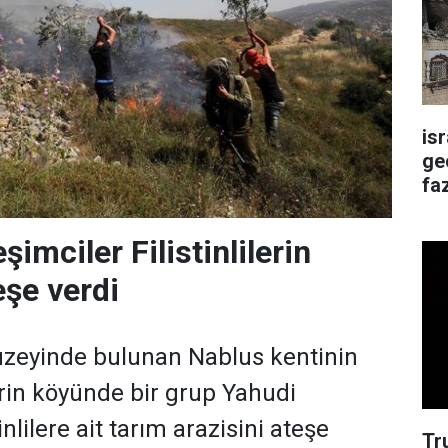
is
ge
faz
şimciler Filistinlilerin
eşe verdi
kuzeyinde bulunan Nablus kentinin
rin köyünde bir grup Yahudi
inlilere ait tarım arazisini ateşe
Tr