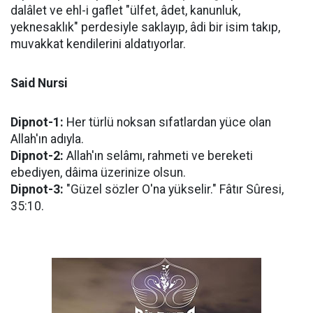
dalâlet ve ehl-i gaflet "ülfet, âdet, kanunluk,
yeknesaklık" perdesiyle saklayıp, âdi bir isim takıp,
muvakkat kendilerini aldatıyorlar.
Said Nursi
Dipnot-1:
Her türlü noksan sıfatlardan yüce olan
Allah'ın adıyla.
Dipnot-2:
Allah'ın selâmı, rahmeti ve bereketi
ebediyen, dâima üzerinize olsun.
Dipnot-3:
"Güzel sözler O'na yükselir." Fâtır Sûresi,
35:10.