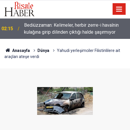
Bediüzzaman: Kelimeler, herbir zerre-i havaînin
02:15
kulağına girip dilinden çıktığı halde şaşırmıyor
Müslümanlardan dilinizi çekin, onlardan biri
01:45
öldüğünde de
Anasayfa
Dünya
Yahudi yerleşimciler Filistinlilere ait
araçları ateşe verdi