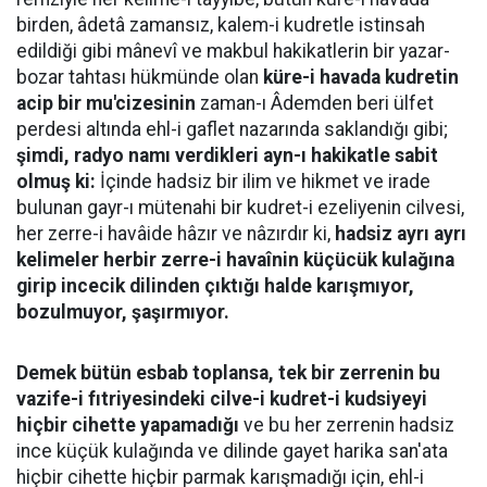
birden, âdetâ zamansız, kalem-i kudretle istinsah
edildiği gibi mânevî ve makbul hakikatlerin bir yazar-
bozar tahtası hükmünde olan
küre-i havada kudretin
acip bir mu'cizesinin
zaman-ı Âdemden beri ülfet
perdesi altında ehl-i gaflet nazarında saklandığı gibi;
şimdi, radyo namı verdikleri ayn-ı hakikatle sabit
olmuş ki:
İçinde hadsiz bir ilim ve hikmet ve irade
bulunan gayr-ı mütenahi bir kudret-i ezeliyenin cilvesi,
her zerre-i havâide hâzır ve nâzırdır ki,
hadsiz ayrı ayrı
kelimeler herbir zerre-i havaînin küçücük kulağına
girip incecik dilinden çıktığı halde karışmıyor,
bozulmuyor, şaşırmıyor.
Demek bütün esbab toplansa, tek bir zerrenin bu
vazife-i fıtriyesindeki cilve-i kudret-i kudsiyeyi
hiçbir cihette yapamadığı
ve bu her zerrenin hadsiz
ince küçük kulağında ve dilinde gayet harika san'ata
hiçbir cihette hiçbir parmak karışmadığı için, ehl-i