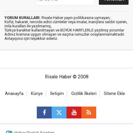
YORUM KURALLARI:
Risale Haber yayın politikasına uymayan;
Küfür, hakaret, rencide edici cümleler veya imalar, inançlara saldırı içeren,
imla kuralları ile yazılmamış,
Türkçe karakter kullanılmayan ve BÜYÜK HARFLERLE yazılmış yorumlar
Adınız kısmına uygun olmayan ve saçma rumuzlar onaylanmamaktadır.
Anlayışınız için teşekkür ederiz.
Risale Haber © 2008
Anasayfa
Künye
İletişim
Gizlilik İlkeleri
Sitene Ekle