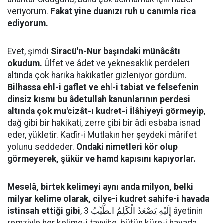
veriyorum.
Fakat yine duanızı ruh u canımla rica
ediyorum.
Evet, şimdi
Siracü'n-Nur başındaki münâcâtı
okudum.
Ülfet ve âdet ve yeknesaklık perdeleri
altında çok harika hakikatler gizleniyor gördüm.
Bilhassa ehl-i gaflet ve ehl-i tabiat ve felsefenin
dinsiz kısmı bu âdetullah kanunlarının perdesi
altında çok mu'cizât-ı kudret-i İlâhiyeyi görmeyip
,
dağ gibi bir hakikati, zerre gibi bir âdi esbaba isnad
eder, yükletir. Kadîr-i Mutlakın her şeydeki mârifet
yolunu seddeder.
Ondaki nimetleri kör olup
görmeyerek, şükür ve hamd kapısını kapıyorlar.
Meselâ, birtek kelimeyi aynı anda milyon, belki
milyar kelime olarak, cilve-i kudret sahife-i havada
istinsah ettiği gibi
, إِلَيْهِ يَصْعَدُ الْكَلِمُ الطَّيِّبُ 3 âyetinin
remziyle her kelime-i tayyibe, bütün küre-i havada