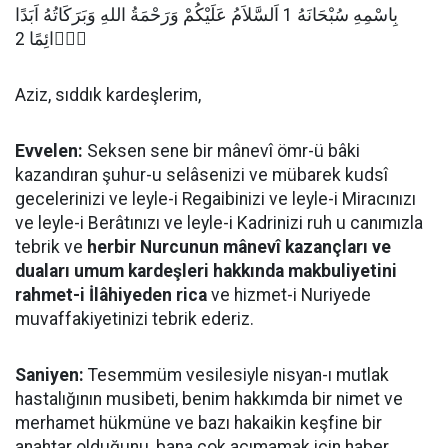
بِاسْمِهِ سُبْحَانَهُ 1 اَلسَّلاَمُ عَلَيْكُمْ وَرَحْمَةُ اللهِ وَبَرَكَاتُهُ اَبَدًا
دَۤائِمًا 2
Aziz, sıddık kardeşlerim,
Evvelen:
Seksen sene bir mânevî ömr-ü bâki
kazandıran şuhur-u selâsenizi ve mübarek kudsî
gecelerinizi ve leyle-i Regaibinizi ve leyle-i Miracınızı
ve leyle-i Berâtınızı ve leyle-i Kadrinizi ruh u canımızla
tebrik ve
herbir Nurcunun mânevî kazançları ve
duaları umum kardeşleri hakkında makbuliyetini
rahmet-i İlâhiyeden rica
ve hizmet-i Nuriyede
muvaffakiyetinizi tebrik ederiz.
Saniyen:
Tesemmüm vesilesiyle nisyan-ı mutlak
hastalığının musibeti, benim hakkımda bir nimet ve
merhamet hükmüne ve bazı hakaikin keşfine bir
anahtar olduğunu, bana çok acımamak için haber