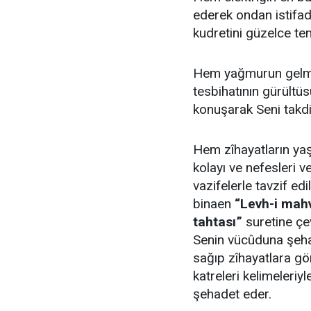
ederek ondan istifa
kudretini güzelce ten
Hem yağmurun gelme
tesbihatının gürültüs
konuşarak Seni takdi
Hem zîhayatların yaş
kolayı ve nefesleri 
vazifelerle tavzif ed
binaen
“Levh-i mahv
tahtası”
suretine çev
Senin vücûduna şehad
sağıp zîhayatlara g
katreleri kelimeleriy
şehadet eder.