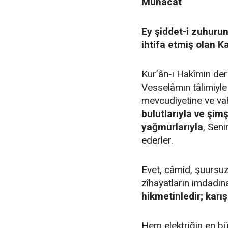
Münâcât
Ey şiddet-i zuhuru
ihtifa etmiş olan Ka
Kur’ân-ı Hakîmin der
Vesselâmın tâlimiyle 
mevcudiyetine ve va
bulutlarıyla ve şimş
yağmurlarıyla
, Sen
ederler.
Evet, câmid, şuursuz
zîhayatların imdadı
hikmetinledir; karı
Hem elektriğin en bü