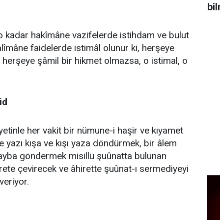
bi
 kadar hakîmâne vazifelerde istihdam ve bulut
lîmâne faidelerde istimâl olunur ki, herşeye
e herşeye şâmil bir hikmet olmazsa, o istimal, o
id
yetinle her vakit bir nümune-i haşir ve kıyamet
e yazı kışa ve kışı yaza döndürmek, bir âlem
gayba göndermek misillü şuûnatta bulunan
irete çevirecek ve âhirette şuûnat-ı sermediyeyi
veriyor.