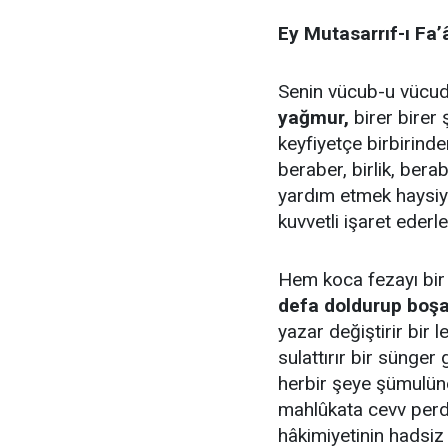
Ey Mutasarrıf-ı Fa’
Senin vücub-u vücu
yağmur,
birer birer 
keyfiyetçe birbirind
beraber, birlik, berab
yardım etmek haysiye
kuvvetli işaret ederle
Hem koca fezayı bir
defa doldurup boşa
yazar değiştirir bir 
sulattırır bir sünger
herbir şeye şümulüne
mahlûkata cevv perde
hâkimiyetinin hadsiz 