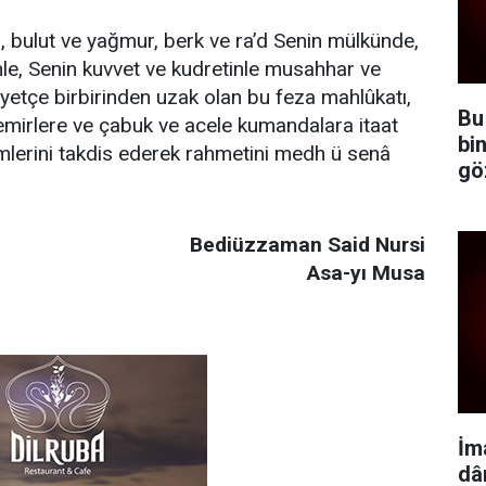
, bulut ve yağmur, berk ve ra’d Senin mülkünde,
nle, Senin kuvvet ve kudretinle musahhar ve
iyetçe birbirinden uzak olan bu feza mahlûkatı,
Bu
i emirlere ve çabuk ve acele kumandalara itaat
bi
mlerini takdis ederek rahmetini medh ü senâ
gö
Bediüzzaman Said Nursi
Asa-yı Musa
İm
dâ