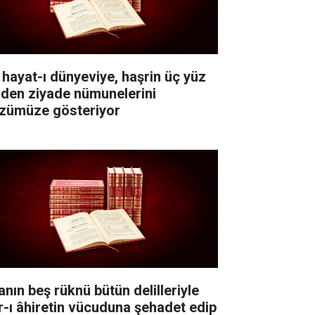
 hayat-ı dünyeviye, haşrin üç yüz
nden ziyade nümunelerini
zümüze gösteriyor
anın beş rüknü bütün delilleriyle
r-ı âhiretin vücuduna şehadet edip