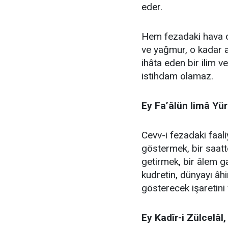
eder.
Hem fezadaki hava o
ve yağmur, o kadar a
ihâta eden bir ilim v
istihdam olamaz.
Ey Fa’âlün limâ Yür
Cevv-i fezadaki faali
göstermek, bir saatt
getirmek, bir âlem 
kudretin, dünyayı âh
gösterecek işaretini 
Ey Kadîr-i Zülcelâl,