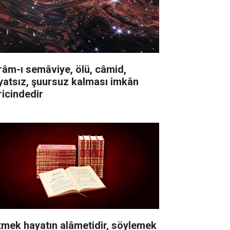
râm-ı semâviye, ölü, câmid,
yatsız, şuursuz kalması imkân
ricindedir
itmek hayatın alâmetidir, söylemek