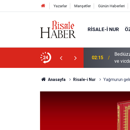
Yazarlar
Manşetler
Günün Haberleri
RISALE-I NUR
Ö
en mahvolmasını düşünmesi, insanın ruhunu
24
01:45
Paçalar
Anasayfa
Risale-i Nur
Yağmurun gelm