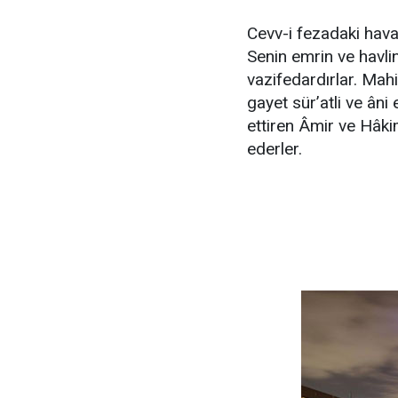
Cevv-i fezadaki hava
Senin emrin ve havli
vazifedardırlar. Mah
gayet sür’atli ve ân
ettiren Âmir ve Hâki
ederler.