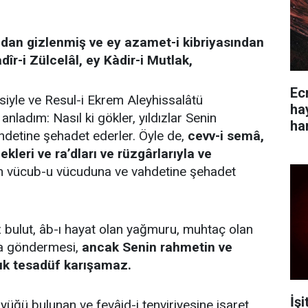
ndan gizlenmiş ve ey azamet-i kibriyasından
dîr-i Zülcelâl, ey Kàdir-i Mutlak,
Ec
siyle ve Resul-i Ekrem Aleyhissalâtü
ha
anladım: Nasıl ki gökler, yıldızlar Senin
ha
hdetine şehadet ederler. Öyle de,
cevv-i semâ,
ekleri ve ra’dları ve rüzgârlarıyla ve
in vücub-u vücuduna ve vahdetine şehadet
 bulut, âb-ı hayat olan yağmuru, muhtaç olan
na göndermesi,
ancak Senin rahmetin ve
şık tesadüf karışamaz.
İş
yüğü bulunan ve fevâid-i tenviriyesine işaret