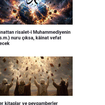
inattan risalet-i Muhammediyenin
.s.m.) nuru çıksa, kâinat vefat
ecek
er kitaplar ve peygamberler