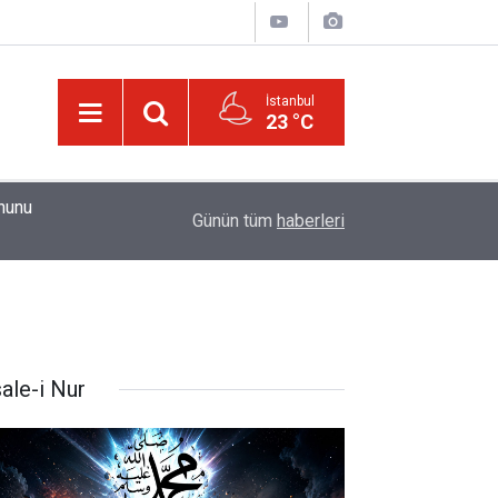
İstanbul
23 °C
01:15
Güldüren de O’dur, ağlatan da O’dur, öldüren de O’
Günün tüm
haberleri
ale-i Nur