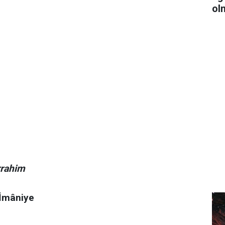
ol
rrahim
 İmâniye