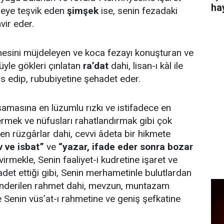
ha
deye teşvik eden
şimşek
ise, senin fezadaki
vir eder.
sini müjdeleyen ve koca fezayı konuşturan ve
üyle gökleri çınlatan
ra’dat
dahi, lisan-ı kàl ile
s edip, rububiyetine şehadet eder.
amasına en lüzumlu rızkı ve istifadece en
vermek ve nüfusları rahatlandırmak gibi çok
ilen rüzgârlar dahi, cevvi âdeta bir hikmete
 ve isbat”
ve
“yazar, ifade eder sonra bozar
irmekle, Senin faaliyet-i kudretine işaret ve
et ettiği gibi, Senin merhametinle bulutlardan
önderilen rahmet dahi, mevzun, muntazam
le Senin vüs’at-ı rahmetine ve geniş şefkatine