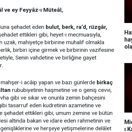
âl ve ey Feyyâz-ı Müteâl,
duna şehadet eden
bulut, berk, ra’d, rüzgâr,
Ha
şehadet ettikleri gibi, heyet-i mecmuasıyla,
ha
en uzak, mahiyetçe birbirine muhalif olmakla
ol
erlik, birbiri içine girmek ve birbirinin vazifesine
tiyle, Senin vahdetine ve birliğine gayet
r.
 mahşer-i acâip yapan ve bazı günlerde
birkaç
ltan
rububiyetinin haşmetine ve o geniş cevvi,
levha gibi ve sıkar ve onunla zemin bahçesini
 gibi tasarruf eden kudretinin azametine ve
 şehadet ettikleri gibi, umum zemine ve bütün
si altında bakan ve idare eden rahmetinin ve
Mi
genişliklerine ve herşeye yetişmelerine delâlet
ı 