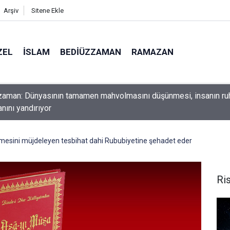
Arşiv
Sitene Ekle
ZEL
İSLAM
BEDIÜZZAMAN
RAMAZAN
ını yerde sürünmeyecek şekilde yukarıda tut
esini müjdeleyen tesbihat dahi Rububiyetine şehadet eder
Ris