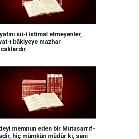
yatını sû-i istimal etmeyenler,
yat-ı bâkiyeye mazhar
acaklardır
deyi memnun eden bir Mutasarrıf-
Kadîr, hiç mümkün müdür ki, seni