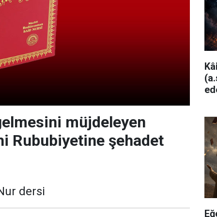
Kâ
(a
ed
elmesini müjdeleyen
hi Rububiyetine şehadet
Nur dersi
Eğ