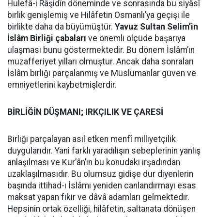
Hulefâ-i Râşidîn döneminde ve sonrasında bu siyâsî
birlik genişlemiş ve Hilâfetin Osmanlı’ya geçişi ile
birlikte daha da büyümüştür.
Yavuz Sultan Selim’in
İslâm Birliği çabaları
ve önemli ölçüde başarıya
ulaşması bunu göstermektedir. Bu dönem İslâm’ın
muzafferiyet yılları olmuştur. Ancak daha sonraları
İslâm birliği parçalanmış ve Müslümanlar güven ve
emniyetlerini kaybetmişlerdir.
BİRLİĞİN DÜŞMANI; IRKÇILIK VE ÇARESİ
Birliği parçalayan asıl etken menfî milliyetçilik
duygularıdır. Yani farklı yaradılışın sebeplerinin yanlış
anlaşılması ve Kur’ân’ın bu konudaki irşadından
uzaklaşılmasıdır. Bu olumsuz gidişe dur diyenlerin
başında ittihad-ı İslâmı yeniden canlandırmayı esas
maksat yapan fikir ve dâvâ adamları gelmektedir.
Hepsinin ortak özelliği, hilâfetin, saltanata dönüşen