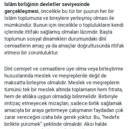
İslâm birliğinin devletler seviyesinde
gerçekleşmesi
, öncelikle bu tür bir şuurun her bir
İslâm toplumuna ve bireylere yerleşmiş olması ile
mümkündür. Bunun için öncelikle o toplulukların kendi
içlerinde ittifakı sağlamış olmaları lâzımdır. Başta
toplumun sosyal dinamikleri durumundaki dînî
cemaatlerin amaç ya da amaçlar doğrultusunda ittifak
etmesi bir zorunluluktur.
Dînî cemiyet ve cemaatlere üye olma veya birleştirme
hususlarında meslek ve meşreplerde değil de
maksatta birleşme olmalıdır. Meslek ve meşreplerin
tümünü tek bir meslek altında toplamanın hem fıtrata,
hem de ahlâka uygun olmadığı bilinmelidir. Birbiriyle
imtizaç etmeyecek mizaçları, sadece birlik sağlamak
amacıyla bir araya getirmeye çalışmanın faydadan çok
zarar vereceğini izaha bile gerek yoktur. Bu, “hedefe
birlikte yürümek” şeklinde olmalıdır. Aksi halde