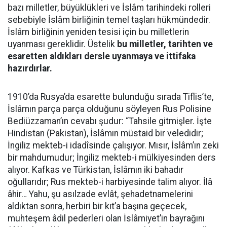
bazı milletler, büyüklükleri ve İslâm tarihindeki rolleri
sebebiyle İslâm birliğinin temel taşları hükmündedir.
İslâm birliğinin yeniden tesisi için bu milletlerin
uyanması gereklidir. Üstelik
bu milletler, tarihten ve
esaretten aldıkları dersle uyanmaya ve ittifaka
hazırdırlar.
1910’da Rusya’da esarette bulunduğu sırada Tiflis’te,
İslâmın parça parça olduğunu söyleyen Rus Polisine
Bediüzzaman’ın cevabı şudur: “Tahsile gitmişler. İşte
Hindistan (Pakistan), İslâmın müstaid bir veledidir;
İngiliz mekteb-i idadîsinde çalışıyor. Mısır, İslâm’ın zeki
bir mahdumudur; İngiliz mekteb-i mülkiyesinden ders
alıyor. Kafkas ve Türkistan, İslâmın iki bahadır
oğullarıdır; Rus mekteb-i harbiyesinde talim alıyor. İlâ
âhir… Yahu, şu asılzade evlât, şehadetnamelerini
aldıktan sonra, herbiri bir kıt’a başına geçecek,
muhteşem âdil pederleri olan İslâmiyet’in bayrağını