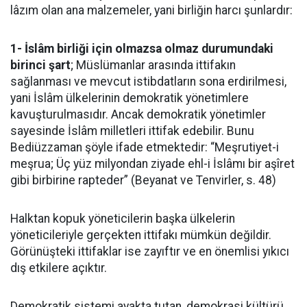
lâzım olan ana malzemeler, yani birliğin harcı şunlardır:
1- İslâm birliği için olmazsa olmaz durumundaki
birinci şart
; Müslümanlar arasında ittifakın
sağlanması ve mevcut istibdatların sona erdirilmesi,
yani İslâm ülkelerinin demokratik yönetimlere
kavuşturulmasıdır. Ancak demokratik yönetimler
sayesinde İslâm milletleri ittifak edebilir. Bunu
Bediüzzaman şöyle ifade etmektedir: “Meşrutiyet-i
meşrua; Üç yüz milyondan ziyade ehl-i İslâmı bir aşîret
gibi birbirine rapteder” (Beyanat ve Tenvirler, s. 48)
Halktan kopuk yöneticilerin başka ülkelerin
yöneticileriyle gerçekten ittifakı mümkün değildir.
Görünüşteki ittifaklar ise zayıftır ve en önemlisi yıkıcı
dış etkilere açıktır.
Demokratik sistemi ayakta tutan, demokrasi kültürü