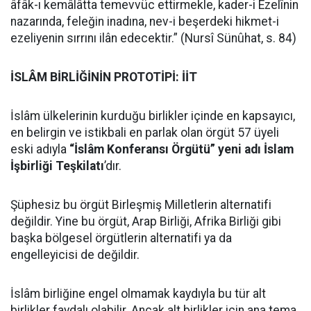
âfâk-ı kemâlâtta temevvüc ettirmekle, kader-i Ezelînin
nazarında, feleğin inadına, nev-i beşerdeki hikmet-i
ezeliyenin sırrını ilân edecektir.” (Nursî Sünûhat, s. 84)
İSLÂM BİRLİĞİNİN PROTOTİPİ: İİT
İslâm ülkelerinin kurduğu birlikler içinde en kapsayıcı,
en belirgin ve istikbali en parlak olan örgüt 57 üyeli
eski adıyla
“İslâm Konferansı Örgütü” yeni adı İslam
İşbirliği Teşkilatı
’dır.
Şüphesiz bu örgüt Birleşmiş Milletlerin alternatifi
değildir. Yine bu örgüt, Arap Birliği, Afrika Birliği gibi
başka bölgesel örgütlerin alternatifi ya da
engelleyicisi de değildir.
İslâm birliğine engel olmamak kaydıyla bu tür alt
birlikler faydalı olabilir. Ancak alt birlikler için ana tema,