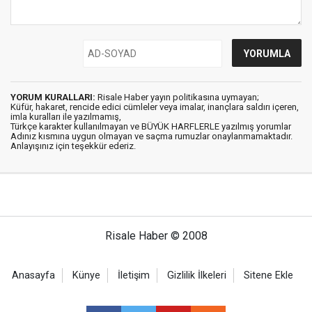
YORUM KURALLARI:
Risale Haber yayın politikasına uymayan;
Küfür, hakaret, rencide edici cümleler veya imalar, inançlara saldırı içeren,
imla kuralları ile yazılmamış,
Türkçe karakter kullanılmayan ve BÜYÜK HARFLERLE yazılmış yorumlar
Adınız kısmına uygun olmayan ve saçma rumuzlar onaylanmamaktadır.
Anlayışınız için teşekkür ederiz.
Risale Haber © 2008
Anasayfa
Künye
İletişim
Gizlilik İlkeleri
Sitene Ekle