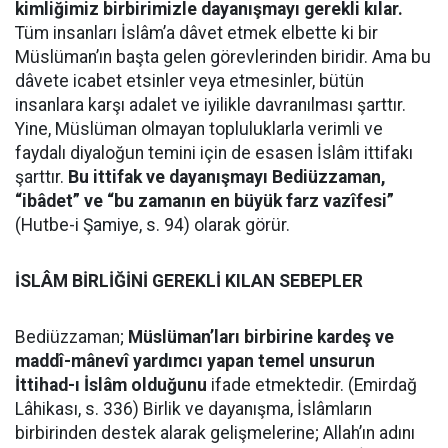
kimliğimiz birbirimizle dayanışmayı gerekli kılar.
Tüm insanları İslâm’a dâvet etmek elbette ki bir
Müslüman’ın başta gelen görevlerinden biridir. Ama bu
dâvete icabet etsinler veya etmesinler, bütün
insanlara karşı adalet ve iyilikle davranılması şarttır.
Yine, Müslüman olmayan topluluklarla verimli ve
faydalı diyaloğun temini için de esasen İslâm ittifakı
şarttır.
Bu ittifak ve dayanışmayı Bediüzzaman,
“ibâdet” ve “bu zamanın en büyük farz vazîfesi”
(Hutbe-i Şamiye, s. 94) olarak görür.
İSLÂM BİRLİĞİNİ GEREKLİ KILAN SEBEPLER
Bediüzzaman;
Müslüman’ları birbirine kardeş ve
maddî-mânevî yardımcı yapan temel unsurun
İttihad-ı İslâm olduğunu
ifade etmektedir. (Emirdağ
Lâhikası, s. 336) Birlik ve dayanışma, İslâmların
birbirinden destek alarak gelişmelerine; Allah’ın adını