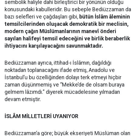
sembolik haliyle dahi birleştirici bir yönünün olduğu
konusundaki kabulleridir. Bu sebeple Bediüzzaman da
bazı selefleri ve çağdaşları gibi,
bütün İslâm âleminin
temsilcilerinden oluşacak demokratik bir meclisin,
modern çağın Müslümanlarının manevî önderi
sayılan halifeyi temsil edeceğini ve birlik beraberlik
ihtiyacını karşılayacağını savunmaktadır.
Bediüzzaman ayrıca, ittihad-ı İslâmın, dağıldığı
noktadan toplanacağını ifade etmiş, Anadolu ve
İstanbul’u bu özelliğinden dolayı terk etmeyi hiçbir
zaman düşünmemiş ve “Mekke’de de olsam buraya
gelmem lâzımdı.” diyerek mücadelesine yılmadan
devam etmiştir.
İSLÂM MİLLETLERİ UYANIYOR
Bediüzzaman’a göre; büyük ekseriyeti Müslüman olan