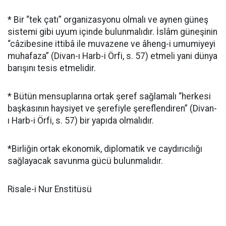
* Bir “tek çatı” organizasyonu olmalı ve aynen güneş
sistemi gibi uyum içinde bulunmalıdır. İslâm güneşinin
“câzibesine ittibâ ile muvazene ve âheng-i umumiyeyi
muhafaza” (Divan-ı Harb-i Örfi, s. 57) etmeli yani dünya
barışını tesis etmelidir.
* Bütün mensuplarına ortak şeref sağlamalı “herkesi
başkasının haysiyet ve şerefiyle şereflendiren” (Divan-
ı Harb-i Örfi, s. 57) bir yapıda olmalıdır.
*Birliğin ortak ekonomik, diplomatik ve caydırıcılığı
sağlayacak savunma gücü bulunmalıdır.
Risale-i Nur Enstitüsü