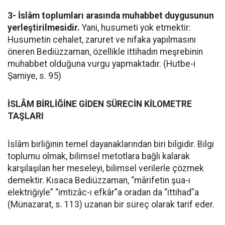
3- İslâm toplumları arasında muhabbet duygusunun
yerleştirilmesidir.
Yani, husumeti yok etmektir:
Husumetin cehalet, zaruret ve nifaka yapılmasını
öneren Bediüzzaman, özellikle ittihadın meşrebinin
muhabbet olduğuna vurgu yapmaktadır. (Hutbe-i
Şamiye, s. 95)
İSLÂM BİRLİĞİNE GİDEN SÜRECİN KİLOMETRE
TAŞLARI
İslâm birliğinin temel dayanaklarından biri bilgidir. Bilgi
toplumu olmak, bilimsel metotlara bağlı kalarak
karşılaşılan her meseleyi, bilimsel verilerle çözmek
demektir. Kısaca Bediüzzaman, “mârifetin şua-ı
elektriğiyle” “imtizâc-ı efkâr”a oradan da “ittihad”a
(Münazarat, s. 113) uzanan bir süreç olarak tarif eder.