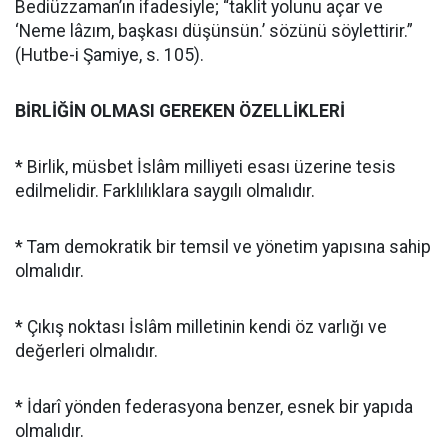
Bediüzzaman’ın ifadesiyle; “taklit yolunu açar ve
‘Neme lâzım, başkası düşünsün.’ sözünü söylettirir.”
(Hutbe-i Şamiye, s. 105).
BİRLİĞİN OLMASI GEREKEN ÖZELLİKLERİ
* Birlik, müsbet İslâm milliyeti esası üzerine tesis
edilmelidir. Farklılıklara saygılı olmalıdır.
* Tam demokratik bir temsil ve yönetim yapısına sahip
olmalıdır.
* Çıkış noktası İslâm milletinin kendi öz varlığı ve
değerleri olmalıdır.
* İdarî yönden federasyona benzer, esnek bir yapıda
olmalıdır.