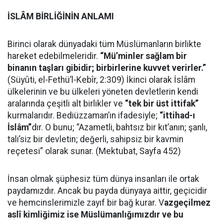
İSLÂM BİRLİĞİNİN ANLAMI
Birinci olarak dünyadaki tüm Müslümanların birlikte
hareket edebilmeleridir.
“Mü’minler sağlam bir
binanın taşları gibidir; birbirlerine kuvvet verirler.”
(Süyûti, el-Fethü’l-Kebîr, 2:309) İkinci olarak İslâm
ülkelerinin ve bu ülkeleri yöneten devletlerin kendi
aralarında çeşitli alt birlikler ve
“tek bir üst ittifak”
kurmalarıdır. Bediüzzaman’ın ifadesiyle;
“ittihad-ı
İslâm”
dır. O bunu; “Azametli, bahtsız bir kıt’anın; şanlı,
tali’siz bir devletin; değerli, sahipsiz bir kavmin
reçetesi” olarak sunar. (Mektubat, Sayfa 452)
İnsan olmak şüphesiz tüm dünya insanları ile ortak
paydamızdır. Ancak bu payda dünyaya aittir, geçicidir
ve hemcinslerimizle zayıf bir bağ kurar. V
azgeçilmez
aslî kimliğimiz ise Müslümanlığımızdır ve bu