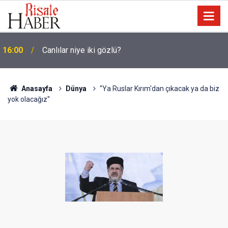
16:00
Canlılar niye iki gözlü?
Anasayfa
Dünya
''Ya Ruslar Kırım'dan çıkacak ya da biz
yok olacağız''