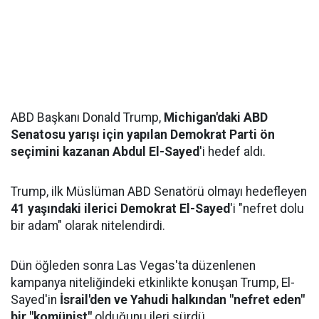
ABD Başkanı Donald Trump,
Michigan'daki ABD
Senatosu yarışı için yapılan Demokrat Parti ön
seçimini kazanan Abdul El-Sayed
'i hedef aldı.
Trump, ilk Müslüman ABD Senatörü olmayı hedefleyen
41 yaşındaki ilerici Demokrat El-Sayed
'i "nefret dolu
bir adam" olarak nitelendirdi.
Dün öğleden sonra Las Vegas'ta düzenlenen
kampanya niteliğindeki etkinlikte konuşan Trump, El-
Sayed'in
İsrail'den ve Yahudi halkından "nefret eden"
bir "komünist"
olduğunu ileri sürdü.