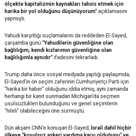
ölçekte kapitalizmin kaynakları tahsis etmek için
harika bir yol olduğunu düşünüyorum"
açıklamasını
yapmıştı.
Yahudi karşıtlığı suçlamalarını da reddeden El-Sayed,
çarşamba günü
"Yahudilerin güvenliğine olan
bağlılığım, kendi kızlarımın güvenliğine olan
bağlılığımla aynıdır"
ifadesini tekrarladı.
Trump daha önce sosyal medyada yaptığı paylaşımda,
El-Sayed'in ön seçim zaferinin Cumhuriyetçi Parti için
"harika bir haber" olduğunu iddia etmiş, aynı zamanda
herhangi bir kanıt sunmadan Michigan'da seçmen
usulsüzlükleri bulunduğunu ve genel seçimlerin
"hileli" olabileceğini öne sürmüştü.
Dün akşam CNN'e konuşan El-Sayed,
İsrail dahil hiçbir
ülkeye "koşulsuz askeri yardıma karşı olduğunu" ve