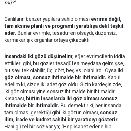
mü?''
Canlıların benzer yapılara sahip olması
evrime değil,
tam aksine planlı ve programlı yaratılışa delil teşkil
eder.
Bunlar evrimle, tesadüfen olsaydı, düzensiz,
karmakarışık organlar ortaya çıkacaktı.
İnsandaki iki gözü düşünelim
; eğer evrimcilerin iddia
ettikleri gibi, bu gözler tesadüfen meydana gelmişse,
bu sayı tek olabilir, üç, dört, beş vs. olabilirdi. Oysa
iki
göz olması, sonsuz ihtimalde bir ihtimaldir.
Kabul
edelim ki, sizde iki adet göz oldu. Sizin kardeşinizde,
iki göz olması yine sonsuz ihtimalde bir ihtimaldir.
Kısacası,
bütün insanlarda iki göz olması sonsuz
ihtimalde bir ihtimaldir.
Bu demektir ki, her insanda
tam olması gerektiği gibi iki gözün olması,
sonsuz
ilim, irade ve kudret sahibi bir yaratıcıyı gösterir.
Hani güzel bir söz var ya; “Hep isabet edene hiç